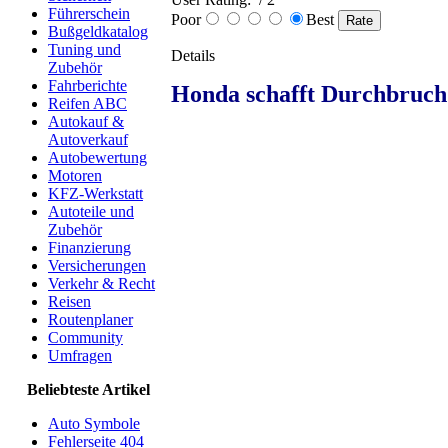
Führerschein
Poor
Best
Bußgeldkatalog
Tuning und
Details
Zubehör
Fahrberichte
Honda schafft Durchbruch
Reifen ABC
Autokauf &
Autoverkauf
Autobewertung
Motoren
KFZ-Werkstatt
Autoteile und
Zubehör
Finanzierung
Versicherungen
Verkehr & Recht
Reisen
Routenplaner
Community
Umfragen
Beliebteste Artikel
Auto Symbole
Fehlerseite 404