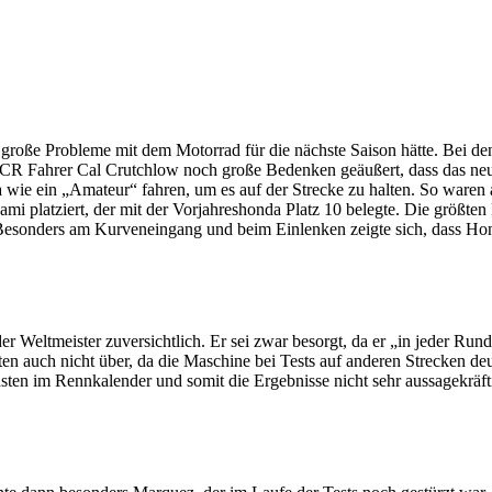
große Probleme mit dem Motorrad für die nächste Saison hätte. Bei den
te LCR Fahrer Cal Crutchlow noch große Bedenken geäußert, dass das ne
a wie ein „Amateur“ fahren, um es auf der Strecke zu halten. So waren
ami platziert, der mit der Vorjahreshonda Platz 10 belegte. Die größte
esonders am Kurveneingang und beim Einlenken zeigte sich, dass Honda
er Weltmeister zuversichtlich. Er sei zwar besorgt, da er „in jeder Run
eiten auch nicht über, da die Maschine bei Tests auf anderen Strecken d
ensten im Rennkalender und somit die Ergebnisse nicht sehr aussagekräft