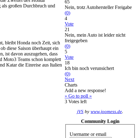
 die Zweifel des Honda
65
g als großen Durchbruch und
Nein, trotz Autohersteller Freigabe
(
0
)
4
Vote
21
Nein, mein Auto ist leider nicht
freigegeben
t, bleibt Honda noch Zeit, sich
(
0
)
 ob diese Saison überhaupt ein
5
, ist davon auszugehen, dass
Vote
und Moto3 Teams schon komplett
18
d Katar die Einreise aus Italien
Ich bin noch verunsichert
(
0
)
Next
Charts
Add a new response!
» Go to poll »
3
Votes left
jVS
by
www.joomess.de
.
Community Login
Username or email