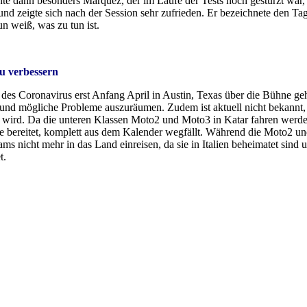
te dann besonders Marquez, der im Laufe der Tests noch gestürzt war,
d zeigte sich nach der Session sehr zufrieden. Er bezeichnete den Ta
n weiß, was zu tun ist.
u verbessern
des Coronavirus erst Anfang April in Austin, Texas über die Bühne geh
 und mögliche Probleme auszuräumen. Zudem ist aktuell nicht bekannt,
wird. Da die unteren Klassen Moto2 und Moto3 in Katar fahren werden
me bereitet, komplett aus dem Kalender wegfällt. Während die Moto2 
s nicht mehr in das Land einreisen, da sie in Italien beheimatet sind un
t.