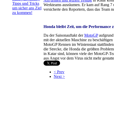
Am dritten und letzten Testtag
in Katar konn
Tipps und Tricks
Werkteams ausräumen. Er kam auf Rang 7 un
um sicher ans Ziel
versicherte den Reportern, dass das Team nu
zu kommen!
Honda bleibt Zeit, um die Performance z
Da der Saisonauftakt der
MotoGP
aufgrund 
mit der aktuellen Maschine zu beschäftigen
MotoGP Rennen im Wüstenstaat stattfinden 
die Strecke, die Honda die größten Proble
in Katar sind, können viele der MotoGP-Team
aus Angst vor dem Virus nicht mehr gestatte
< Prev
Next >