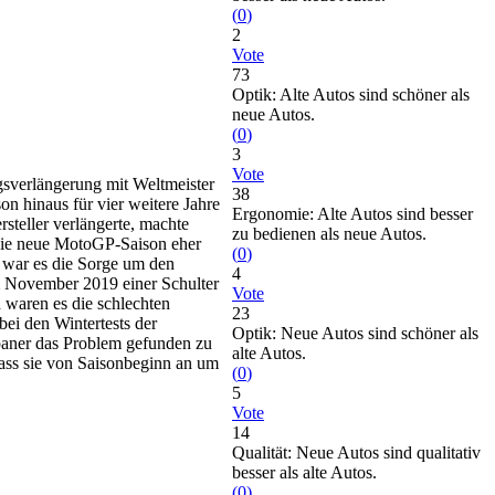
(
0
)
2
Vote
73
Optik: Alte Autos sind schöner als
neue Autos.
(
0
)
3
Vote
gsverlängerung mit Weltmeister
38
on hinaus für vier weitere Jahre
Ergonomie: Alte Autos sind besser
steller verlängerte, machte
zu bedienen als neue Autos.
die neue MotoGP-Saison eher
(
0
)
 war es die Sorge um den
4
im November 2019 einer Schulter
Vote
n waren es die schlechten
23
bei den Wintertests der
Optik: Neue Autos sind schöner als
paner das Problem gefunden zu
alte Autos.
dass sie von Saisonbeginn an um
(
0
)
5
Vote
14
Qualität: Neue Autos sind qualitativ
besser als alte Autos.
(
0
)