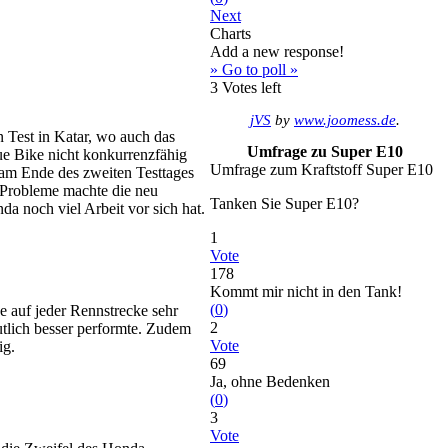
Next
Charts
Add a new response!
» Go to poll »
3
Votes left
jVS
by
www.joomess.de
.
 Test in Katar, wo auch das
Umfrage zu Super E10
ue Bike nicht konkurrenzfähig
Umfrage zum Kraftstoff Super E10
 am Ende des zweiten Testtages
n Probleme machte die neu
Tanken Sie Super E10?
 noch viel Arbeit vor sich hat.
1
Vote
178
Kommt mir nicht in den Tank!
(
0
)
de auf jeder Rennstrecke sehr
2
eutlich besser performte. Zudem
Vote
ig.
69
Ja, ohne Bedenken
(
0
)
3
Vote