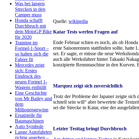
Was bei langen
Strecken in den
Camper muss
Honda schafft
Quelle:
wikipedia
Durchbruch mit
dem MotoGP Bike
Katar Tests werfen Fragen auf
für 2020
Ende Februar schien es noch, als ob Honda 
Training im
erste Saisonrennen stattfinden sollte, hat
Formel-1-Sport –
sei. Er sagte, er müsse die neue Werkshond
so halten sich die
auch alle Werksfahrer hinter Takaaki Nakag
Fahrer fit
konzipierte Rennmaschine in den Kurven. B
Mercedes zeigt
sich: Erstes
Eindruck des
neuen Formel 1-
Marquez zeigt sich zuversichtlich
Wagens enthüllt
Eine Geschichte
Trotz der Probleme der Japaner zeigte sich d
von Mr Bailey und
schnell sein will“ aber bewertete die Testz
dem
sei die Strecke in Katar, eine der ausgefall
Millionengewinn
Ersatzteile für
Baumaschinen
Auto Symbole
Letzter Testtag bringt Durchbruch
Lange Autofahrten
richtig angehen –