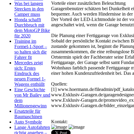
Vorteile einer zusätzlichen Beleuchtung
Was bei langen
Garagenbenutzer schätzen bei Dunkelheit e
Strecken in den
bequemer. Auch werden Hindernisse in der 
Camper muss
Der Vorteil der LED-Lichtmodule ist der vo
Honda schafft
angeschaltet wird, wenn die Garage benutzt
Durchbruch mit
dem MotoGP Bike
Die Planung einer Fertiggarage von Exklus
für 2020
Sobald der persönliche Kontakt zwischen B
Training im
zustande gekommen ist, beginnt die Planung
Formel-1-Sport –
zusammenkommen, die eine reibungslose B
so halten sich die
Ortstermin spielt der Fachberater seine E
Fahrer fit
Fertiggarage, der Garage selbst samt Fund
Mercedes zeigt
Wohnhaus farblich passende Fertiggarage 
sich: Erstes
einer hohen Kundenzufriedenheit bei. Das 
Eindruck des
neuen Formel 1-
Quellen:
Wagens enthüllt
[1] www.hoermann.de/fileadmin/pdf_katalog
Eine Geschichte
www.Exklusiv-Garagen.de/garagendesigne
von Mr Bailey und
www.Exklusiv-Garagen.de/promovideo_exk
dem
www.Exklusiv-Garagen.de/bilder_einzelga
Millionengewinn
Ersatzteile für
Baumaschinen
Kontakt:
Auto Symbole
Lange Autofahrten
richtig angehen –