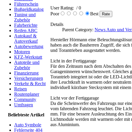
Führerschein
User Rating:
/ 0
Bußgeldkatalog
Poor
Best
Tuning und
Zubehör
Details
Fahrberichte
Parent Category:
News Auto und Ver
Reifen ABC
Autokauf &
Hersteller Hörmann eine Beleuchtungslösung
Autoverkauf
haben auch die Bauherren Zugriff, die sic
Autobewertung
und Torantrieben ausgestattet werden.
Motoren
KFZ-Werkstatt
Licht in der Fertiggarage
Autoteile und
Für den Zeitraum nach dem Abschalten des F
Zubehör
Garageninneren wünschenswert. Gleiches gil
Finanzierung
Torantrieb integriert ist oder die LED-Licht
Versicherungen
ihre Leuchtkraft in warmem oder neutralem 
Verkehr & Recht
individuell kürzbare Stecksystem mit ein
Reisen
Routenplaner
Licht vor der Fertiggarage
Community
Da die Scheinwerfer des Fahrzeugs nur ein
Umfragen
vom fahrenden Fahrzeug leuchtet. Die Li
mm. Für eine bessere Ausleuchtung des Ein
Beliebteste Artikel
Lichtmodule werden mit warmem oder mit ne
aus Aluminium.
Auto Symbole
Fehlerseite 404