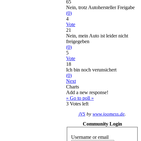
65
Nein, trotz Autohersteller Freigabe
(
0
)
4
Vote
21
Nein, mein Auto ist leider nicht
freigegeben
(
0
)
5
Vote
18
Ich bin noch verunsichert
(
0
)
Next
Charts
Add a new response!
» Go to poll »
3
Votes left
jVS
by
www.joomess.de
.
Community Login
Username or email