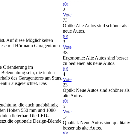
(
0
)
2
Vote
73
Optik: Alte Autos sind schöner als
neue Autos.
(
0
)
st. Auf diese Möglichkeiten
3
 diese mit Hörmann Garagentoren
Vote
38
Ergonomie: Alte Autos sind besser
zu bedienen als neue Autos.
e Orientierung im
(
0
)
Beleuchtung sein, die in den
4
berhalb des Garagentores am Sturz
Vote
entür ausgeleuchtet. Das
23
Optik: Neue Autos sind schöner als
alte Autos.
(
0
)
leuchtung, die auch unabhängig
5
n den Höhen 550 mm und 1080
Vote
dulen lieferbar. Die LED-
14
tzt die optionale Design-Blende
Qualität: Neue Autos sind qualitativ
besser als alte Autos.
(
0
)