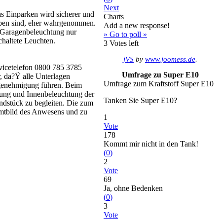
Next
s Einparken wird sicherer und
Charts
ieben sind, eher wahrgenommen.
Add a new response!
e Garagenbeleuchtung nur
» Go to poll »
chaltete Leuchten.
3
Votes left
jVS
by
www.joomess.de
.
vicetelefon 0800 785 3785
Umfrage zu Super E10
, da?Ÿ alle Unterlagen
Umfrage zum Kraftstoff Super E10
genehmigung führen. Beim
tung und Innenbeleuchtung der
Tanken Sie Super E10?
ndstück zu begleiten. Die zum
amtbild des Anwesens und zu
1
Vote
178
Kommt mir nicht in den Tank!
(
0
)
2
Vote
69
Ja, ohne Bedenken
(
0
)
3
Vote