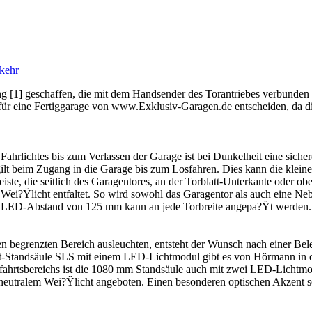
kehr
 [1] geschaffen, die mit dem Handsender des Torantriebes verbunden i
h für eine Fertiggarage von www.Exklusiv-Garagen.de entscheiden, da
ahrlichtes bis zum Verlassen der Garage ist bei Dunkelheit eine sicher
t beim Zugang in die Garage bis zum Losfahren. Dies kann die kleine 
leiste, die seitlich des Garagentores, an der Torblatt-Unterkante oder o
Wei?Ÿlicht entfaltet. So wird sowohl das Garagentor als auch eine Neb
em LED-Abstand von 125 mm kann an jede Torbreite angepa?Ÿt werden.
en begrenzten Bereich ausleuchten, entsteht der Wunsch nach einer Be
cht-Standsäule SLS mit einem LED-Lichtmodul gibt es von Hörmann i
fahrtsbereichs ist die 1080 mm Standsäule auch mit zwei LED-Lichtmo
utralem Wei?Ÿlicht angeboten. Einen besonderen optischen Akzent se