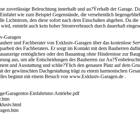
ine zuverlässige Beleuchtung innerhalb und au?Ÿerhalb der Garage. Da
Einfahrt wie zum Beispiel Gegenstände, die versehentlich liegengebl
lle Lichtstrom, den diese sofort nach dem Einschalten abgeben. Da di
 wird, entsteht auch kein hoher Stromverbrauch durch dauerhaft einges
iv-Garagen
auherr und Fachberater von Exklusiv-Garagen über das kostenlose Ser
sarbeit des Fachberaters. Er sorgt im Kontakt mit dem Bauherren dafür
auanzeige ermöglichen oder den Bauantrag ohne Hindernisse zur Bau
rfahrung aus, um alle Entscheidungen des Bauherren zur Au?Ÿenbeleuch
ament und Ausstattung und schlie?Ÿlich den genauen Platz auf dem Gru
mit der gewünschten Dachgestaltung trägt zu einem harmonischen Ges
alles beginnt mit einem Besuch von www.Exklusiv-Garagen.de .
e/Garagentor-Einfahrtstor-Antriebe.pdf
r.htm
lusiv.html
ragen.htm