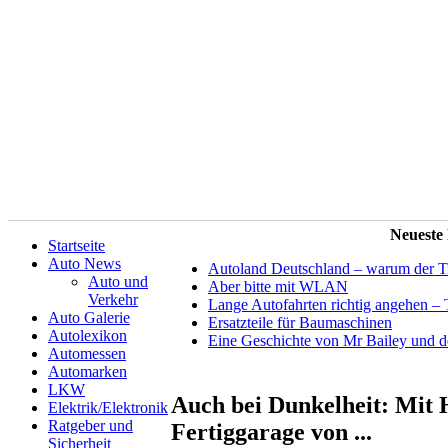
Neueste
Startseite
Auto News
Autoland Deutschland – warum der Tit
Auto und
Aber bitte mit WLAN
Verkehr
Lange Autofahrten richtig angehen – 
Auto Galerie
Ersatzteile für Baumaschinen
Autolexikon
Eine Geschichte von Mr Bailey und 
Automessen
Automarken
LKW
Auch bei Dunkelheit: Mit 
Elektrik/Elektronik
Ratgeber und
Fertiggarage von ...
Sicherheit