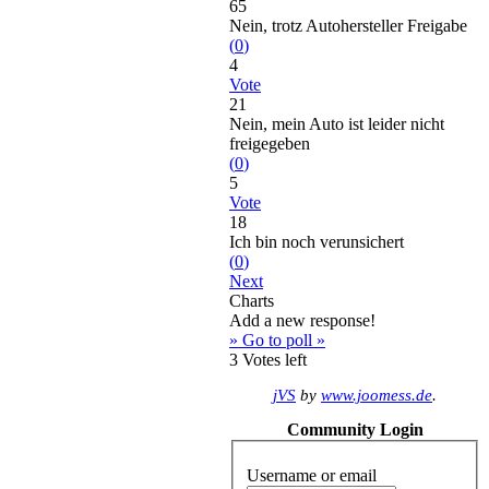
65
Nein, trotz Autohersteller Freigabe
(
0
)
4
Vote
21
Nein, mein Auto ist leider nicht
freigegeben
(
0
)
5
Vote
18
Ich bin noch verunsichert
(
0
)
Next
Charts
Add a new response!
» Go to poll »
3
Votes left
jVS
by
www.joomess.de
.
Community Login
Username or email