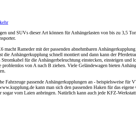
kehr
n und SUVs dieser Art können für Anhängelasten von bis zu 3,5 Ton
nsporter.
acht Rameder mit der passenden abnehmbaren Anhängerkupplung zum
t die Anhängerkupplung schnell montiert und dann kann der Pferdetran
 Stromkabel für die Anhängerbeleuchtung einstecken, einsteigen und los
e problemlos von A nach B ziehen. Viele Geländewagen bieten Anhäng
en.
iche Fahrzeuge passende Anhängerkupplungen an - beispielsweise für
ww.kupplung.de kann man sich den passenden Haken für das eigene G
der sogar vom Laien anbringen. Natürlich kann auch jede KFZ-Werkstat