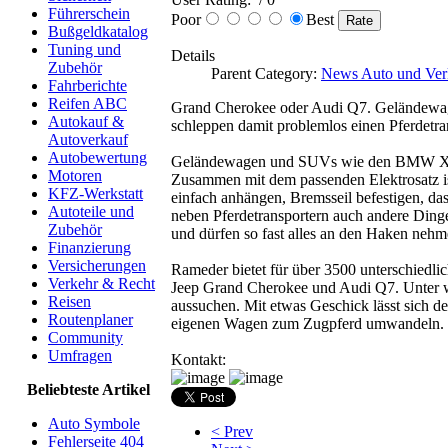
Führerschein
Poor
Best
Bußgeldkatalog
Tuning und
Details
Zubehör
Parent Category:
News Auto und Ver
Fahrberichte
Reifen ABC
Grand Cherokee oder Audi Q7. Geländewage
Autokauf &
schleppen damit problemlos einen Pferdetra
Autoverkauf
Autobewertung
Geländewagen und SUVs wie den BMW X6 m
Motoren
Zusammen mit dem passenden Elektrosatz is
KFZ-Werkstatt
einfach anhängen, Bremsseil befestigen, das
Autoteile und
neben Pferdetransportern auch andere Ding
Zubehör
und dürfen so fast alles an den Haken nehm
Finanzierung
Versicherungen
Rameder bietet für über 3500 unterschiedl
Verkehr & Recht
Jeep Grand Cherokee und Audi Q7. Unter w
Reisen
aussuchen. Mit etwas Geschick lässt sich 
Routenplaner
eigenen Wagen zum Zugpferd umwandeln.
Community
Umfragen
Kontakt:
Beliebteste Artikel
Auto Symbole
< Prev
Fehlerseite 404