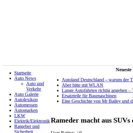
Neueste
Startseite
Auto News
Autoland Deutschland – warum der Tit
Auto und
Aber bitte mit WLAN
Verkehr
Lange Autofahrten richtig angehen – 
Auto Galerie
Ersatzteile für Baumaschinen
Autolexikon
Eine Geschichte von Mr Bailey und 
Automessen
Automarken
LKW
Rameder macht aus SUVs d
Elektrik/Elektronik
Ratgeber und
Sicherheit
User Rating:
/ 0