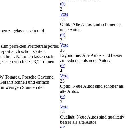
(
0
)
2
Vote
73
Optik: Alte Autos sind schöner als
neue Autos.
nen zugelassen sein und
(
0
)
3
Vote
 perfekten Pferdetransporter.
38
sport auch schon starten:
Ergonomie: Alte Autos sind besser
fahren. Natürlich lassen sich
zu bedienen als neue Autos.
elasten von bis zu 3,5 Tonnen
(
0
)
4
Vote
 VW Touareg, Porsche Cayenne,
23
efährt schnell und einfach
Optik: Neue Autos sind schöner als
t in wenigen Stunden den
alte Autos.
(
0
)
5
Vote
14
Qualität: Neue Autos sind qualitativ
besser als alte Autos.
(
0
)