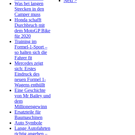
Next >
Was bei langen
Strecken in den
Camper muss
Honda schafft
Durchbruch mit
dem MotoGP Bike
für 2020
Training im
Formel-1-Sport –
so halten sich die
Fahrer fit
Mercedes zeigt
sich: Erstes
Eindruck des
neuen Formel 1-
Wagens enthüllt
Eine Geschichte
von Mr Bailey und
dem
Millionengewinn
Ersatzteile für
Baumaschinen
Auto Symbole
Lange Autofahrten
richtig angehen –