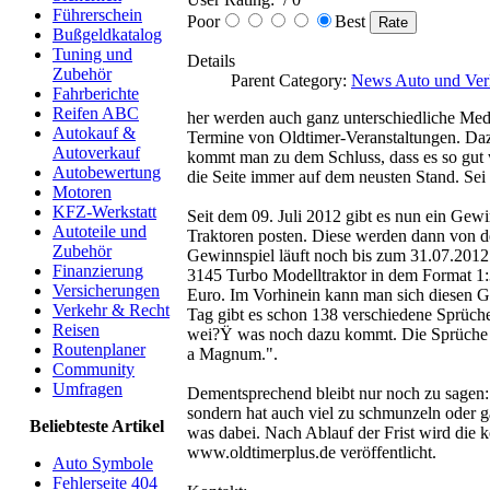
Führerschein
Poor
Best
Bußgeldkatalog
Tuning und
Details
Zubehör
Parent Category:
News Auto und Ver
Fahrberichte
Reifen ABC
her werden auch ganz unterschiedliche Med
Autokauf &
Termine von Oldtimer-Veranstaltungen. Dazu
Autoverkauf
kommt man zu dem Schluss, dass es so gut w
Autobewertung
die Seite immer auf dem neusten Stand. Sei 
Motoren
KFZ-Werkstatt
Seit dem 09. Juli 2012 gibt es nun ein Gew
Autoteile und
Traktoren posten. Diese werden dann von de
Zubehör
Gewinnspiel läuft noch bis zum 31.07.2012
Finanzierung
3145 Turbo Modelltraktor in dem Format 1
Versicherungen
Euro. Im Vorhinein kann man sich diesen 
Verkehr & Recht
Tag gibt es schon 138 verschiedene Sprüch
Reisen
wei?Ÿ was noch dazu kommt. Die Sprüche sind
Routenplaner
a Magnum.".
Community
Umfragen
Dementsprechend bleibt nur noch zu sagen: 
sondern hat auch viel zu schmunzeln oder g
Beliebteste Artikel
was dabei. Nach Ablauf der Frist wird die
www.oldtimerplus.de veröffentlicht.
Auto Symbole
Fehlerseite 404