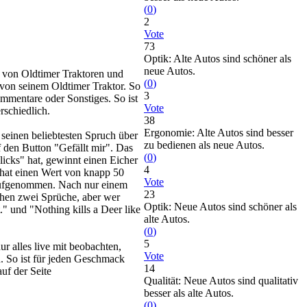
(
0
)
2
Vote
73
Optik: Alte Autos sind schöner als
neue Autos.
s von Oldtimer Traktoren und
(
0
)
 von seinem Oldtimer Traktor. So
3
ommentare oder Sonstiges. So ist
Vote
rschiedlich.
38
Ergonomie: Alte Autos sind besser
 seinen beliebtesten Spruch über
zu bedienen als neue Autos.
 den Button "Gefällt mir". Das
(
0
)
icks" hat, gewinnt einen Eicher
4
hat einen Wert von knapp 50
Vote
aufgenommen. Nach nur einem
23
chen zwei Sprüche, aber wer
Optik: Neue Autos sind schöner als
" und "Nothing kills a Deer like
alte Autos.
(
0
)
5
 alles live mit beobachten,
Vote
. So ist für jeden Geschmack
14
uf der Seite
Qualität: Neue Autos sind qualitativ
besser als alte Autos.
(
0
)