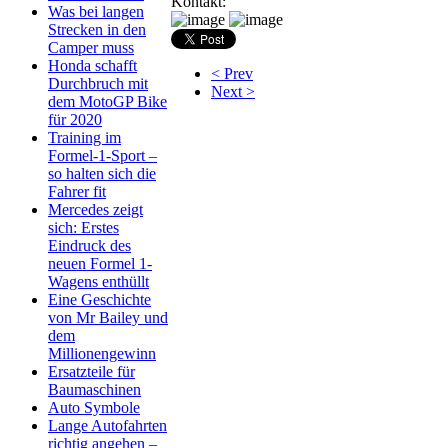
Kontakt:
Was bei langen
Strecken in den
Camper muss
Honda schafft
< Prev
Durchbruch mit
Next >
dem MotoGP Bike
für 2020
Training im
Formel-1-Sport –
so halten sich die
Fahrer fit
Mercedes zeigt
sich: Erstes
Eindruck des
neuen Formel 1-
Wagens enthüllt
Eine Geschichte
von Mr Bailey und
dem
Millionengewinn
Ersatzteile für
Baumaschinen
Auto Symbole
Lange Autofahrten
richtig angehen –