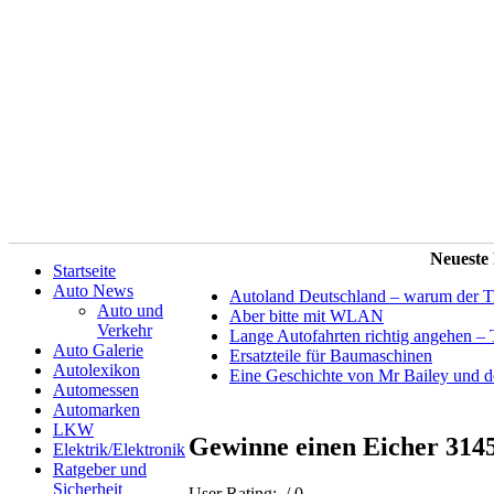
Neueste
Startseite
Auto News
Autoland Deutschland – warum der Tit
Auto und
Aber bitte mit WLAN
Verkehr
Lange Autofahrten richtig angehen – 
Auto Galerie
Ersatzteile für Baumaschinen
Autolexikon
Eine Geschichte von Mr Bailey und 
Automessen
Automarken
LKW
Gewinne einen Eicher 314
Elektrik/Elektronik
Ratgeber und
Sicherheit
User Rating:
/ 0