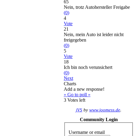
65
Nein, trotz Autohersteller Freigabe
(
0
)
4
Vote
21
Nein, mein Auto ist leider nicht
freigegeben
(
0
)
5
Vote
18
Ich bin noch verunsichert
(
0
)
Next
Charts
Add a new response!
» Go to poll »
3
Votes left
jVS
by
www.joomess.de
.
Community Login
Username or email