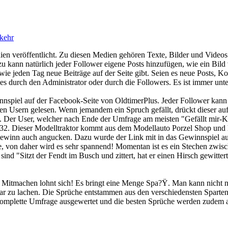
kehr
ien veröffentlicht. Zu diesen Medien gehören Texte, Bilder und Video
 kann natürlich jeder Follower eigene Posts hinzufügen, wie ein Bild
ie jeden Tag neue Beiträge auf der Seite gibt. Seien es neue Posts, K
es durch den Administrator oder durch die Followers. Es ist immer unte
innspiel auf der Facebook-Seite von OldtimerPlus. Jeder Follower kann
n Usern gelesen. Wenn jemandem ein Spruch gefällt, drückt dieser auf
. Der User, welcher nach Ende der Umfrage am meisten "Gefällt mir-Kl
:32. Dieser Modelltraktor kommt aus dem Modellauto Porzel Shop und 
Gewinn auch angucken. Dazu wurde der Link mit in das Gewinnspiel 
e, von daher wird es sehr spannend! Momentan ist es ein Stechen zwis
 "Sitzt der Fendt im Busch und zittert, hat er einen Hirsch gewittert.
Mitmachen lohnt sich! Es bringt eine Menge Spa?Ÿ. Man kann nicht nur
ar zu lachen. Die Sprüche entstammen aus den verschiedensten Sparten
 komplette Umfrage ausgewertet und die besten Sprüche werden zudem a