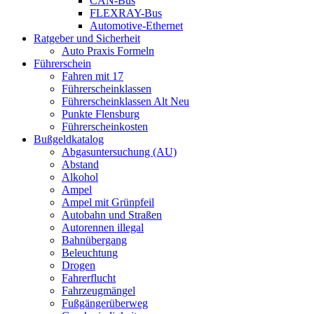
CAN-Bus
FLEXRAY-Bus
Automotive-Ethernet
Ratgeber und Sicherheit
Auto Praxis Formeln
Führerschein
Fahren mit 17
Führerscheinklassen
Führerscheinklassen Alt Neu
Punkte Flensburg
Führerscheinkosten
Bußgeldkatalog
Abgasuntersuchung (AU)
Abstand
Alkohol
Ampel
Ampel mit Grünpfeil
Autobahn und Straßen
Autorennen illegal
Bahnübergang
Beleuchtung
Drogen
Fahrerflucht
Fahrzeugmängel
Fußgängerüberweg