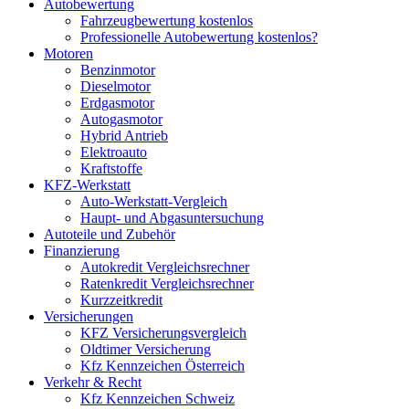
Autobewertung
Fahrzeugbewertung kostenlos
Professionelle Autobewertung kostenlos?
Motoren
Benzinmotor
Dieselmotor
Erdgasmotor
Autogasmotor
Hybrid Antrieb
Elektroauto
Kraftstoffe
KFZ-Werkstatt
Auto-Werkstatt-Vergleich
Haupt- und Abgasuntersuchung
Autoteile und Zubehör
Finanzierung
Autokredit Vergleichsrechner
Ratenkredit Vergleichsrechner
Kurzzeitkredit
Versicherungen
KFZ Versicherungsvergleich
Oldtimer Versicherung
Kfz Kennzeichen Österreich
Verkehr & Recht
Kfz Kennzeichen Schweiz