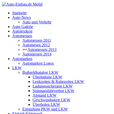
Startseite
Auto News
Auto und Verkehr
Auto Galerie
Autolexikon
Automessen
Automessen 2011
Automesen 2012
Automessen 2013
Automessen 2014
Automarken
Automarken Logos
LKW
Bußgeldkatalog LKW
Überladung LKW
Lenkzeiten & Ruhezeiten LKW
Ladungssicherung LKW
Sonntagsfahrverbot LKW
Abstand LKW
Geschwindigkeit LKW
Überholen LKW
Einstufung PKW und LKW
Elektrik/Elektronik