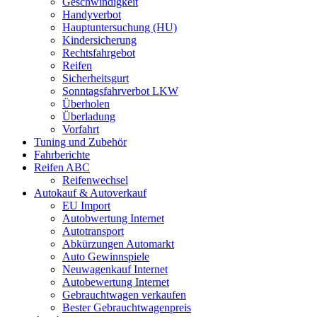
Geschwindigkeit
Handyverbot
Hauptuntersuchung (HU)
Kindersicherung
Rechtsfahrgebot
Reifen
Sicherheitsgurt
Sonntagsfahrverbot LKW
Überholen
Überladung
Vorfahrt
Tuning und Zubehör
Fahrberichte
Reifen ABC
Reifenwechsel
Autokauf & Autoverkauf
EU Import
Autobwertung Internet
Autotransport
Abkürzungen Automarkt
Auto Gewinnspiele
Neuwagenkauf Internet
Autobewertung Internet
Gebrauchtwagen verkaufen
Bester Gebrauchtwagenpreis