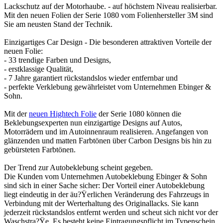
Lackschutz auf der Motorhaube. - auf höchstem Niveau realisierbar.
Mit den neuen Folien der Serie 1080 vom Folienhersteller 3M sind
Sie am neusten Stand der Technik.
Einzigartiges Car Design - Die besonderen attraktiven Vorteile der
neuen Folie:
- 33 trendige Farben und Designs,
- erstklassige Qualität,
- 7 Jahre garantiert rückstandslos wieder entfernbar und
- perfekte Verklebung gewährleistet vom Unternehmen Ebinger &
Sohn.
Mit der
neuen Hightech Folie
der Serie 1080 können die
Beklebungsexperten nun einzigartige Designs auf Autos,
Motorrädern und im Autoinnenraum realisieren. Angefangen von
glänzenden und matten Farbtönen über Carbon Designs bis hin zu
gebürsteten Farbtönen.
Der Trend zur Autobeklebung scheint gegeben.
Die Kunden vom Unternehmen Autobeklebung Ebinger & Sohn
sind sich in einer Sache sicher: Der Vorteil einer Autobeklebung
liegt eindeutig in der äu?Ÿerlichen Veränderung des Fahrzeugs in
Verbindung mit der Werterhaltung des Originallacks. Sie kann
jederzeit rückstandslos entfernt werden und scheut sich nicht vor der
Waschstra?Ÿe. Es besteht keine Eintragungspflicht im Typenschein.