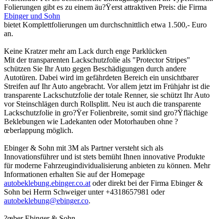
Folierungen gibt es zu einem äu?Ÿerst attraktiven Preis: die Firma
Ebinger und Sohn
bietet Komplettfolierungen um durchschnittlich etwa 1.500,- Euro
an.
Keine Kratzer mehr am Lack durch enge Parklücken
Mit der transparenten Lackschutzfolie als "Protector Stripes"
schützen Sie Ihr Auto gegen Beschädigungen durch andere
Autotüren. Dabei wird im gefährdeten Bereich ein unsichtbarer
Streifen auf Ihr Auto angebracht. Vor allem jetzt im Frühjahr ist die
transparente Lackschutzfolie der totale Renner, sie schützt Ihr Auto
vor Steinschlägen durch Rollsplitt. Neu ist auch die transparente
Lackschutzfolie in gro?Ÿer Folienbreite, somit sind gro?Ÿflächige
Beklebungen wie Ladekanten oder Motorhauben ohne ?
œberlappung möglich.
Ebinger & Sohn mit 3M als Partner versteht sich als
Innovationsführer und ist stets bemüht Ihnen innovative Produkte
für moderne Fahrzeugindividualisierung anbieten zu können. Mehr
Informationen erhalten Sie auf der Homepage
autobeklebung.ebinger.co.at
oder direkt bei der Firma Ebinger &
Sohn bei Herrn Schweiger unter +4318657981 oder
autobeklebung@ebinger.co
.
?œber Ebinger & Sohn