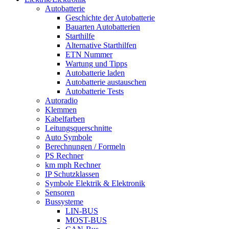
Autobatterie
Geschichte der Autobatterie
Bauarten Autobatterien
Starthilfe
Alternative Starthilfen
ETN Nummer
Wartung und Tipps
Autobatterie laden
Autobatterie austauschen
Autobatterie Tests
Autoradio
Klemmen
Kabelfarben
Leitungsquerschnitte
Auto Symbole
Berechnungen / Formeln
PS Rechner
km mph Rechner
IP Schutzklassen
Symbole Elektrik & Elektronik
Sensoren
Bussysteme
LIN-BUS
MOST-BUS