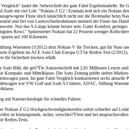
eich" lautet die ?œberschrift der gute Fahrt Ergebnistabelle. Ihr
nd Audi mit viel Lob: "Nokian Z G2 / Erstmals holt sich ein Nokian d
in ausgewogene Finne doch tatsächlich nicht nur die Bestmarke beim N
utral und frei von Lastwechselreaktionen meistert der Finne das Handli
emswerte. Nur das A-Längs könnte besser sein. Guter Komfort, geringes
ingsten Rowi." Spitzenreiter Nokian hat 22 Prozent weniger Rollwiders
f sparen auf 100 Kilometer.
ftung Warentest (3/2012) dem Nokian V für Trocken, gut für Nass und 
t sein Ergebnis im ACE Auto Club Europa GT?œ Reifen-Test (2/2012), 
n für Sicherheit trocken erhält.
te Auto Bild, die grö?Ÿte Autozeitschrift mit 2,81 Millionen Lesern 
 Kompakt- und Mittelklasse. Die Auto Zeitung prüfte sieben Marken-R
einwagen passt. Im gute Fahrt Vergleich konkurrierten sechs aktuelle
aktwagen wie VW Golf und Audi A3 fahren. ADAC, Stiftung Warentes
lklasse.
ng mit Nanotechnologie für schnelles Fahren
ger Nokian Z G2 Hochgeschwindigkeitsreifen sofort schneller auf Le
fen ist leistungsstark, sicher, verschlei?Ÿfest und bei anspruchsvoll
ie Reifen-Tests.