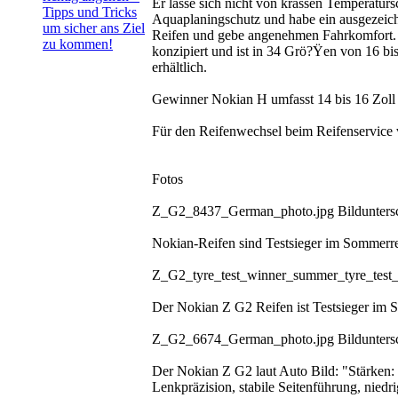
Er lasse sich nicht von krassen Temperatu
Tipps und Tricks
Aquaplaningschutz und habe ein ausgezeichn
um sicher ans Ziel
Reifen und gebe angenehmen Fahrkomfort. 
zu kommen!
konzipiert und ist in 34 Grö?Ÿen von 16 b
erhältlich.
Gewinner Nokian H umfasst 14 bis 16 Zoll 
Für den Reifenwechsel beim Reifenservice v
Fotos
Z_G2_8437_German_photo.jpg Bilduntersch
Nokian-Reifen sind Testsieger im Sommerre
Z_G2_tyre_test_winner_summer_tyre_test_
Der Nokian Z G2 Reifen ist Testsieger im 
Z_G2_6674_German_photo.jpg Bilduntersch
Der Nokian Z G2 laut Auto Bild: "Stärken:
Lenkpräzision, stabile Seitenführung, nied