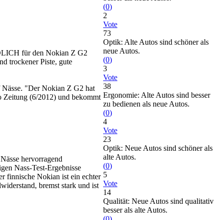
(
0
)
2
Vote
73
Optik: Alte Autos sind schöner als
neue Autos.
ILDLICH für den Nokian Z G2
(
0
)
d trockener Piste, gute
3
Vote
38
auf Nässe. "Der Nokian Z G2 hat
Ergonomie: Alte Autos sind besser
uto Zeitung (6/2012) und bekommt
zu bedienen als neue Autos.
(
0
)
4
Vote
23
Optik: Neue Autos sind schöner als
alte Autos.
i Nässe hervorragend
(
0
)
tigen Nass-Test-Ergebnisse
5
r finnische Nokian ist ein echter
Vote
widerstand, bremst stark und ist
14
Qualität: Neue Autos sind qualitativ
besser als alte Autos.
(
0
)