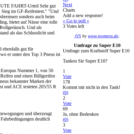
Next
 GUTE FAHRT-Urteil Sehr gut
Charts
en Sieg im GF-Reifentest." "Und
Add a new response!
assbremsen sondern auch beim
» Go to poll »
ng, bietet auf Nässe eine tolle
3
Votes left
 Rollgeräusch. Und als
tand als das Schlusslicht und
jVS
by
www.joomess.de
.
Umfrage zu Super E10
ebenfalls gut für
Umfrage zum Kraftstoff Super E10
wo er unter den Top 3 Pneus ist
Tanken Sie Super E10?
und Europas Nummer 1, von 50
1
eifen und einen Billigreifen
Vote
 Pneus bekannter Marken der
178
t und ACE testeten 205/55 R
Kommt mir nicht in den Tank!
(
0
)
2
Vote
69
nkbewegungen und überzeugt
Ja, ohne Bedenken
en Fahrbedingungen deutlich
(
0
)
3
Vote