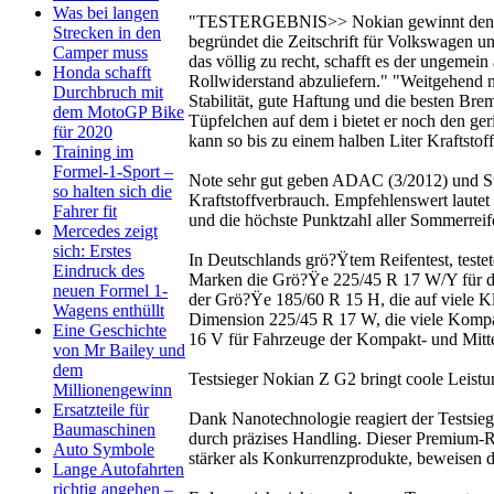
Was bei langen
"TESTERGEBNIS>> Nokian gewinnt den Vergl
Strecken in den
begründet die Zeitschrift für Volkswagen u
Camper muss
das völlig zu recht, schafft es der ungeme
Honda schafft
Rollwiderstand abzuliefern." "Weitgehend ne
Durchbruch mit
Stabilität, gute Haftung und die besten Br
dem MotoGP Bike
Tüpfelchen auf dem i bietet er noch den ger
für 2020
kann so bis zu einem halben Liter Kraftstof
Training im
Formel-1-Sport –
Note sehr gut geben ADAC (3/2012) und Sti
so halten sich die
Kraftstoffverbrauch. Empfehlenswert laute
Fahrer fit
und die höchste Punktzahl aller Sommerreife
Mercedes zeigt
sich: Erstes
In Deutschlands grö?Ÿtem Reifentest, teste
Eindruck des
Marken die Grö?Ÿe 225/45 R 17 W/Y für die
neuen Formel 1-
der Grö?Ÿe 185/60 R 15 H, die auf viele Kl
Wagens enthüllt
Dimension 225/45 R 17 W, die viele Komp
Eine Geschichte
16 V für Fahrzeuge der Kompakt- und Mitte
von Mr Bailey und
dem
Testsieger Nokian Z G2 bringt coole Leistu
Millionengewinn
Ersatzteile für
Dank Nanotechnologie reagiert der Testsie
Baumaschinen
durch präzises Handling. Dieser Premium-Rei
Auto Symbole
stärker als Konkurrenzprodukte, beweisen d
Lange Autofahrten
richtig angehen –