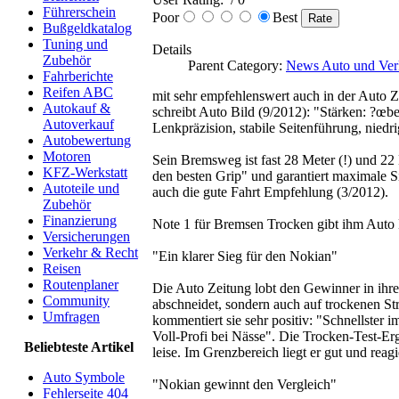
Führerschein
Poor
Best
Bußgeldkatalog
Tuning und
Details
Zubehör
Parent Category:
News Auto und Ver
Fahrberichte
Reifen ABC
mit sehr empfehlenswert auch in der Auto
Autokauf &
schreibt Auto Bild (9/2012): "Stärken: ?œb
Autoverkauf
Lenkpräzision, stabile Seitenführung, niedr
Autobewertung
Motoren
Sein Bremsweg ist fast 28 Meter (!) und 22 
KFZ-Werkstatt
den besten Grip" und garantiert maximale S
Autoteile und
auch die gute Fahrt Empfehlung (3/2012).
Zubehör
Finanzierung
Note 1 für Bremsen Trocken gibt ihm Auto 
Versicherungen
Verkehr & Recht
"Ein klarer Sieg für den Nokian"
Reisen
Routenplaner
Die Auto Zeitung lobt den Gewinner in ihre
Community
abschneidet, sondern auch auf trockenen St
Umfragen
kommentiert sie sehr positiv: "Schnellster i
Voll-Profi bei Nässe". Die Trocken-Test-Er
Beliebteste Artikel
leise. Im Grenzbereich liegt er gut und reag
Auto Symbole
"Nokian gewinnt den Vergleich"
Fehlerseite 404