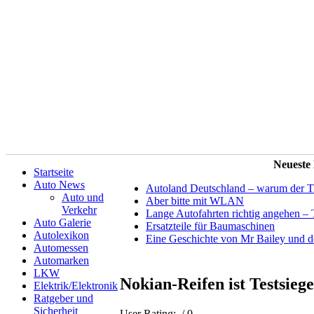
Neueste
Startseite
Auto News
Autoland Deutschland – warum der Tit
Auto und
Aber bitte mit WLAN
Verkehr
Lange Autofahrten richtig angehen – 
Auto Galerie
Ersatzteile für Baumaschinen
Autolexikon
Eine Geschichte von Mr Bailey und 
Automessen
Automarken
LKW
Nokian-Reifen ist Testsie
Elektrik/Elektronik
Ratgeber und
Sicherheit
User Rating:
/ 0