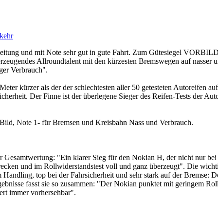
kehr
 Zeitung und mit Note sehr gut in gute Fahrt. Zum Gütesiegel VORB
erzeugendes Allroundtalent mit den kürzesten Bremswegen auf nasser un
iger Verbrauch".
Meter kürzer als der der schlechtesten aller 50 getesteten Autoreifen 
icherheit. Der Finne ist der überlegene Sieger des Reifen-Tests der A
Bild, Note 1- für Bremsen und Kreisbahn Nass und Verbrauch.
r Gesamtwertung: "Ein klarer Sieg für den Nokian H, der nicht nur be
recken und im Rollwiderstandstest voll und ganz überzeugt". Die wich
m Handling, top bei der Fahrsicherheit und sehr stark auf der Bremse: De
gebnisse fasst sie so zusammen: "Der Nokian punktet mit geringem Roll
iert immer vorhersehbar".