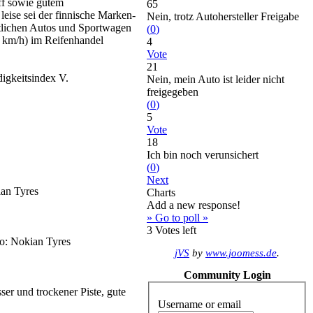
ff sowie gutem
65
eise sei der finnische Marken-
Nein, trotz Autohersteller Freigabe
tlichen Autos und Sportwagen
(
0
)
0 km/h) im Reifenhandel
4
Vote
21
igkeitsindex V.
Nein, mein Auto ist leider nicht
freigegeben
(
0
)
5
Vote
18
Ich bin noch verunsichert
(
0
)
Next
ian Tyres
Charts
Add a new response!
» Go to poll »
3
Votes left
to: Nokian Tyres
jVS
by
www.joomess.de
.
Community Login
er und trockener Piste, gute
Username or email