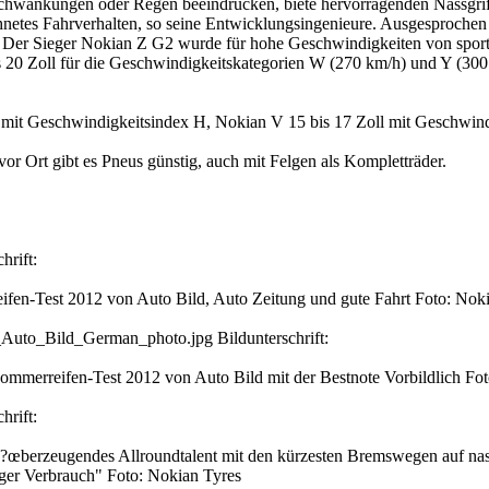
rschwankungen oder Regen beeindrucken, biete hervorragenden Nassgri
etes Fahrverhalten, so seine Entwicklungsingenieure. Ausgesprochen l
Der Sieger Nokian Z G2 wurde für hohe Geschwindigkeiten von spor
is 20 Zoll für die Geschwindigkeitskategorien W (270 km/h) und Y (30
mit Geschwindigkeitsindex H, Nokian V 15 bis 17 Zoll mit Geschwind
or Ort gibt es Pneus günstig, auch mit Felgen als Kompletträder.
rift:
ifen-Test 2012 von Auto Bild, Auto Zeitung und gute Fahrt Foto: Nok
Auto_Bild_German_photo.jpg Bildunterschrift:
Sommerreifen-Test 2012 von Auto Bild mit der Bestnote Vorbildlich Fo
rift:
 ?œberzeugendes Allroundtalent mit den kürzesten Bremswegen auf nass
riger Verbrauch" Foto: Nokian Tyres