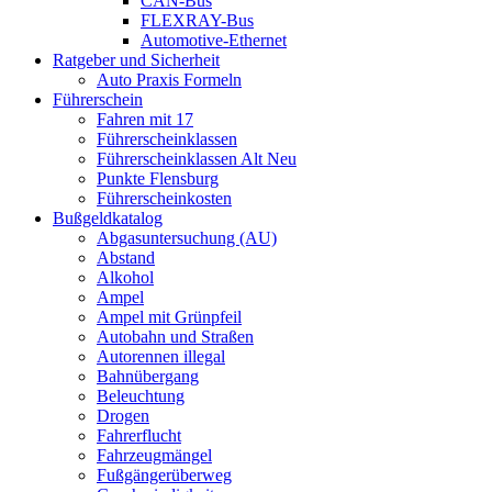
CAN-Bus
FLEXRAY-Bus
Automotive-Ethernet
Ratgeber und Sicherheit
Auto Praxis Formeln
Führerschein
Fahren mit 17
Führerscheinklassen
Führerscheinklassen Alt Neu
Punkte Flensburg
Führerscheinkosten
Bußgeldkatalog
Abgasuntersuchung (AU)
Abstand
Alkohol
Ampel
Ampel mit Grünpfeil
Autobahn und Straßen
Autorennen illegal
Bahnübergang
Beleuchtung
Drogen
Fahrerflucht
Fahrzeugmängel
Fußgängerüberweg