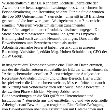
Wissenschaftsminister Dr. Karlheinz Töchterle überreichte den
Award, der die herausragenden Leistungen des Unternehmens im
Personalmarketing und Recruiting belohnt. Für die Studie wurden
die Top-500-Unternehmen ?–sterreichs - unterteilt in 18 Branchen -
getestet und die hochwertigsten Arbeitgebermarken ?–sterreichs
ermittelt. "Unserem Wachstum steht ein zunehmender
Fachkräftemangel und harter Produktivitätsdruck entgegen. Die
Suche nach dem passenden Personal und gezieltes Employer
Branding sind somit zentrale Herausforderungen. Dass uns die
Bewerberinnen und Bewerbern erneut als starke
Arbeitergebermarke bewertet haben, bestärkt uns in unseren
Recruiting-Aktivitäten", erklärt Mag. Hubert Schuhleitner, CEO der
ZKW Group.
In insgesamt drei Testphasen wurde eine Fülle an Daten ermittelt,
aus der die Studienautoren ein detailliertes Bild der Unternehmen als
"Arbeitgebermarke" erstellten. Zuerst erfolgte eine Analyse der
Recruiting-Aktivitäten im On- und Offline-Bereich. Hier wurden
beispielsweise die Unternehmenswebsite, Messeauftritte oder auch
die Nutzung von Sonderaktivitäten oder Social Media bewertet. In
der zweiten Phase schickten Mystery-Jobber reale
Blindbewerbungen an die 500 grö?Ÿten Unternehmen und
Institutionen ?–sterreichs aus und ermittelten, ob und wie potenzielle
Arbeitgeber auf Bewerbungen reagierten. Eine Online-Befragung
von BewerberInnen über ihre Erfahrungen mit Unternehmen und