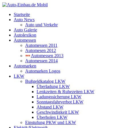
Startseite
Auto News
Auto und Verkehr
Auto Galerie
Autolexikon
Automessen
Automessen 2011
Automesen 2012
Automessen 2013
Automessen 2014
Automarken
Automarken Logos
LKW
Bußgeldkatalog LKW
Überladung LKW
Lenkzeiten & Ruhezeiten LKW
Ladungssicherung LKW
Sonntagsfahrverbot LKW
Abstand LKW
Geschwindigkeit LKW
Überholen LKW
Einstufung PKW und LKW
Elektrik/Elektronik