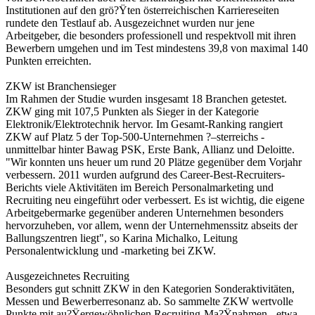
Institutionen auf den grö?Ÿten österreichischen Karriereseiten
rundete den Testlauf ab. Ausgezeichnet wurden nur jene
Arbeitgeber, die besonders professionell und respektvoll mit ihren
Bewerbern umgehen und im Test mindestens 39,8 von maximal 140
Punkten erreichten.
ZKW ist Branchensieger
Im Rahmen der Studie wurden insgesamt 18 Branchen getestet.
ZKW ging mit 107,5 Punkten als Sieger in der Kategorie
Elektronik/Elektrotechnik hervor. Im Gesamt-Ranking rangiert
ZKW auf Platz 5 der Top-500-Unternehmen ?–sterreichs -
unmittelbar hinter Bawag PSK, Erste Bank, Allianz und Deloitte.
"Wir konnten uns heuer um rund 20 Plätze gegenüber dem Vorjahr
verbessern. 2011 wurden aufgrund des Career-Best-Recruiters-
Berichts viele Aktivitäten im Bereich Personalmarketing und
Recruiting neu eingeführt oder verbessert. Es ist wichtig, die eigene
Arbeitgebermarke gegenüber anderen Unternehmen besonders
hervorzuheben, vor allem, wenn der Unternehmenssitz abseits der
Ballungszentren liegt", so Karina Michalko, Leitung
Personalentwicklung und -marketing bei ZKW.
Ausgezeichnetes Recruiting
Besonders gut schnitt ZKW in den Kategorien Sonderaktivitäten,
Messen und Bewerberresonanz ab. So sammelte ZKW wertvolle
Punkte mit au?Ÿergewöhnlichen Recruiting-Ma?Ÿnahmen - etwa