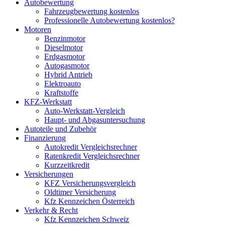
Autobewertung
Fahrzeugbewertung kostenlos
Professionelle Autobewertung kostenlos?
Motoren
Benzinmotor
Dieselmotor
Erdgasmotor
Autogasmotor
Hybrid Antrieb
Elektroauto
Kraftstoffe
KFZ-Werkstatt
Auto-Werkstatt-Vergleich
Haupt- und Abgasuntersuchung
Autoteile und Zubehör
Finanzierung
Autokredit Vergleichsrechner
Ratenkredit Vergleichsrechner
Kurzzeitkredit
Versicherungen
KFZ Versicherungsvergleich
Oldtimer Versicherung
Kfz Kennzeichen Österreich
Verkehr & Recht
Kfz Kennzeichen Schweiz