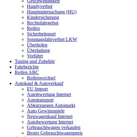
Geschwindigkeit
Handyverbot
Hauptuntersuchung (HU)
Kindersicherung
Rechtsfahrgebot
Reifen
Sicherheitsgurt
Sonntagsfahrverbot LKW
Überholen
Überladung
Vorfahrt
Tuning und Zubehör
Fahrberichte
Reifen ABC
Reifenwechsel
Autokauf & Autoverkauf
EU Import
Autobwertung Internet
Autotransport
Abkürzungen Automarkt
Auto Gewinnspiele
Neuwagenkauf Internet
Autobewertung Internet
Gebrauchtwagen verkaufen
Bester Gebrauchtwagenpreis