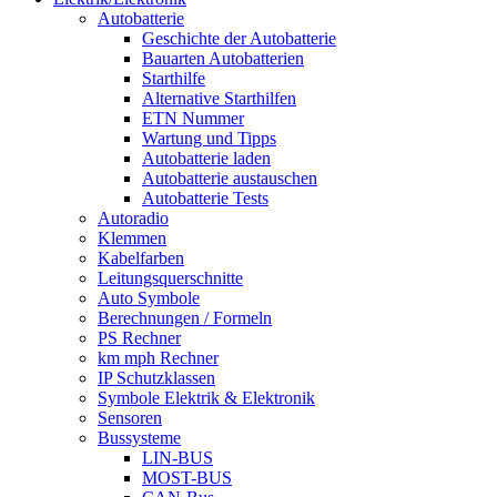
Autobatterie
Geschichte der Autobatterie
Bauarten Autobatterien
Starthilfe
Alternative Starthilfen
ETN Nummer
Wartung und Tipps
Autobatterie laden
Autobatterie austauschen
Autobatterie Tests
Autoradio
Klemmen
Kabelfarben
Leitungsquerschnitte
Auto Symbole
Berechnungen / Formeln
PS Rechner
km mph Rechner
IP Schutzklassen
Symbole Elektrik & Elektronik
Sensoren
Bussysteme
LIN-BUS
MOST-BUS