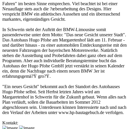
Fahren" im besten Sinne entsprechen. Viel beachtet ist bei einer
Neuauflage stets auch die ?œberarbeitung des Designs. Hier
verspricht BMW ein athletisches Aussehen und ein überraschend
markantes, eigenständiges Gesicht.
In Schwerin steht der Auftritt der BMW-Limousine somit
passenderweise unter dem Motto: "Das neue Gesicht unserer Stadt".
Das Autohaus Hugo Pfohe am Margaretenhof lädt am 11. Februar -
und darüber hinaus - zu einer automobilen Entdeckungsreise mit den
neuesten Fahrzeugen der bayerischen Motorenwerke. Natürlich
stehen die Ausstellung und Probefahrten dabei ganz oben auf dem
Programm. Aber auch individuelle Beratungstermine bucht das
Autohaus der Hugo Pfohe GmbH jetzt verstärkt in seinen Kalender
ein, denn die Nachfrage nach einem neuen BMW 3er ist
erfahrungsgemä?Ÿ gro?Ÿ.
"Ein neues Gesicht" bekommt auch der Standort des Autohauses
Hugo Pfohe selbst. Seit Herbst letzten Jahres wird am
Margaretenhof in Schwerin für die Zukunft gebaut. Wenn alles nach
Plan verläuft, sollen die Bauarbeiten im Sommer 2012
abgeschlossen sein. Unterdessen können Interessierte nach und nach
den Verlauf der Arbeiten unter www.hp-bautagebuch.de verfolgen.
Kontakt: