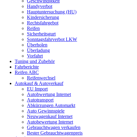
Geschwindigkeit
Handyverbot
Hauptuntersuchung (HU)
Kindersicherung
Rechtsfahrgebot
Reifen
Sicherheitsgurt
Sonntagsfahrverbot LKW
Überholen
Überladung
Vorfahrt
Tuning und Zubehör
Fahrberichte
Reifen ABC
Reifenwechsel
Autokauf & Autoverkauf
EU Import
Autobwertung Internet
Autotransport
Abkürzungen Automarkt
Auto Gewinnspiele
Neuwagenkauf Internet
Autobewertung Internet
Gebrauchtwagen verkaufen
Bester Gebrauchtwagenpreis