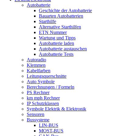
Autobatterie
Geschichte der Autobatterie
Bauarten Autobatterien
Starthilfe
Alternative Starthilfen
ETN Nummer
Wartung und Tipps
Autobatterie laden
Autobatterie austauschen
Autobatterie Tests
Autoradio
Klemmen
Kabelfarben
Leitungsquerschnitte
Auto Symbole
Berechnungen / Formeln
PS Rechner
km mph Rechner
IP Schutzklassen
Symbole Elektrik & Elektronik
Sensoren
Bussysteme
LIN-BUS
MOST-BUS