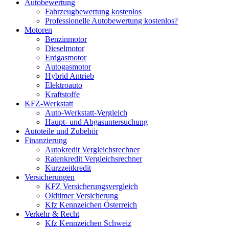
Autobewertung
Fahrzeugbewertung kostenlos
Professionelle Autobewertung kostenlos?
Motoren
Benzinmotor
Dieselmotor
Erdgasmotor
Autogasmotor
Hybrid Antrieb
Elektroauto
Kraftstoffe
KFZ-Werkstatt
Auto-Werkstatt-Vergleich
Haupt- und Abgasuntersuchung
Autoteile und Zubehör
Finanzierung
Autokredit Vergleichsrechner
Ratenkredit Vergleichsrechner
Kurzzeitkredit
Versicherungen
KFZ Versicherungsvergleich
Oldtimer Versicherung
Kfz Kennzeichen Österreich
Verkehr & Recht
Kfz Kennzeichen Schweiz