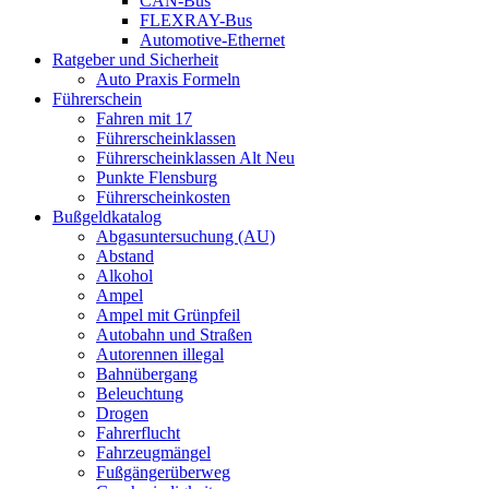
CAN-Bus
FLEXRAY-Bus
Automotive-Ethernet
Ratgeber und Sicherheit
Auto Praxis Formeln
Führerschein
Fahren mit 17
Führerscheinklassen
Führerscheinklassen Alt Neu
Punkte Flensburg
Führerscheinkosten
Bußgeldkatalog
Abgasuntersuchung (AU)
Abstand
Alkohol
Ampel
Ampel mit Grünpfeil
Autobahn und Straßen
Autorennen illegal
Bahnübergang
Beleuchtung
Drogen
Fahrerflucht
Fahrzeugmängel
Fußgängerüberweg