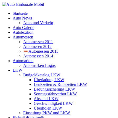
Startseite
Auto News
Auto und Verkehr
Auto Galerie
Autolexikon
Automessen
Automessen 2011
Automesen 2012
Automessen 2013
Automessen 2014
Automarken
Automarken Logos
LKW
Bußgeldkatalog LKW
Überladung LKW
Lenkzeiten & Ruhezeiten LKW
Ladungssicherung LKW
Sonntagsfahrverbot LKW
Abstand LKW
Geschwindigkeit LKW
Überholen LKW
Einstufung PKW und LKW
Elektrik/Elektronik