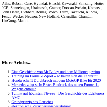
Atlas, Bobcat, Case, Hyundai, Hitachi, Kawasaki, Samsung, Hutter,
JCB, Sennebogen, Uralmasch, Cramer, Doosan,Poclain, Komatsu,
John Deere, Liebherr, Bomag, Volvo, Terex, Takeuchi, Kubota,
Fendt, Wacker-Neuson, New Holland, Caterpillar, Changlin,
LiuGong, Matitou
More Articles...
Eine Geschichte von Mr Bailey und dem Millionengewinn
Training im Formel-1-Sport – so halten sich die Fahrer fit
Honda schafft Durchbruch mit dem MotoGP Bike für 2020
Mercedes zeigt sich: Erstes Eindruck des neuen Formel 1-
Wagens enthüllt
Tuning auf höchstem Niveau - Die Geschichte des Edeltuners
AMG
Grundprinzip des Getriebes
elektronische Versicherungsbestätigung