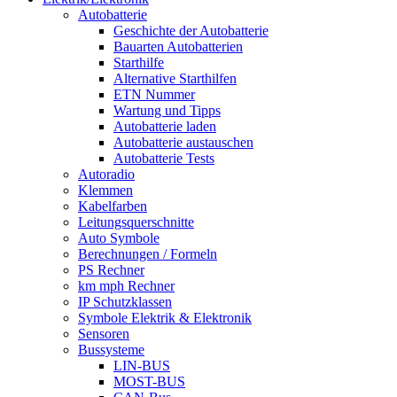
Autobatterie
Geschichte der Autobatterie
Bauarten Autobatterien
Starthilfe
Alternative Starthilfen
ETN Nummer
Wartung und Tipps
Autobatterie laden
Autobatterie austauschen
Autobatterie Tests
Autoradio
Klemmen
Kabelfarben
Leitungsquerschnitte
Auto Symbole
Berechnungen / Formeln
PS Rechner
km mph Rechner
IP Schutzklassen
Symbole Elektrik & Elektronik
Sensoren
Bussysteme
LIN-BUS
MOST-BUS