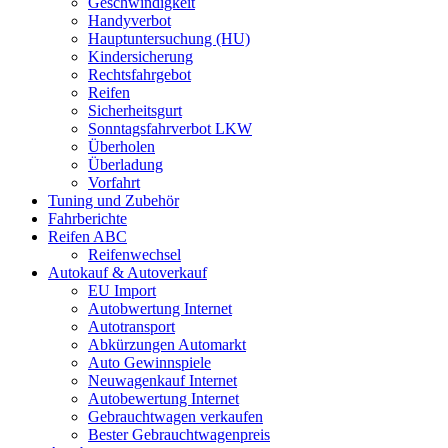
Geschwindigkeit
Handyverbot
Hauptuntersuchung (HU)
Kindersicherung
Rechtsfahrgebot
Reifen
Sicherheitsgurt
Sonntagsfahrverbot LKW
Überholen
Überladung
Vorfahrt
Tuning und Zubehör
Fahrberichte
Reifen ABC
Reifenwechsel
Autokauf & Autoverkauf
EU Import
Autobwertung Internet
Autotransport
Abkürzungen Automarkt
Auto Gewinnspiele
Neuwagenkauf Internet
Autobewertung Internet
Gebrauchtwagen verkaufen
Bester Gebrauchtwagenpreis