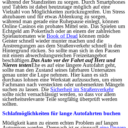
während der Standzeiten zu sorgen. Durch Smartphones
und Tablets ist dabei heutzutage möglich auf eine
Vielzahl von Möglichkeiten zurückzugreifen. Um Stress
abzubauen und für etwas Ablenkung zu sorgen,
während man gerade eine Ruhepause einlegt, können
Online Casinos ein probates Mittel sein. Das Spielen um
Echtgeld am Pokertisch oder an einem der zahlreichen
Spielautomaten wie
Book of Dead
können müde
Geister schnell wieder munter machen und die
Anstrengungen aus dem Straßenverkehr schnell in den
Hintergrund rücken. So sollte man sich in den Pausen
mit einem abwechslungsreichen Freizeitangebot
beschäftigen.
Das Auto vor der Fahrt auf Herz und
Nieren testen
Ehe es auf eine längere Autofahrt geht,
sollte man den Zustand seines fahrbaren Untersatzes
genau unter die Lupe nehmen. Hier kann es sich
durchaus lohnen eine Werkstatt aufzusuchen, um einen
Fachmann nach versteckten oder unbemerkten Mängeln
suchen zu lassen. Die
Sicherheit im Straßenverkehr
sollte nicht vernachlässigt werden, so dass vor allem
sicherheitsrelevante Teile sorgfältig überprüft werden
sollten.
Schlafmöglichkeiten für lange Autofahrten buchen
Müdigkeit kann zu einem echten Problem auf langen
Autoreisen werden. Demnach ist es sinnvoll
eine längere