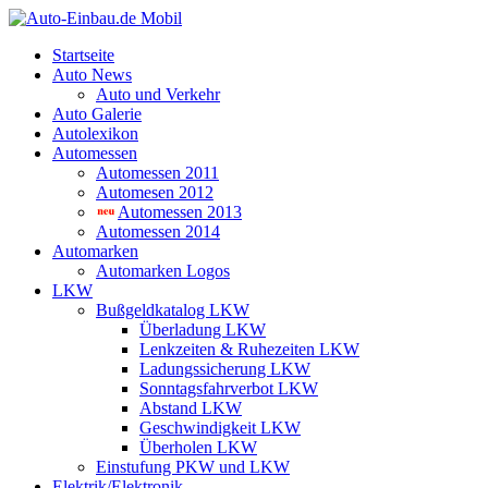
Startseite
Auto News
Auto und Verkehr
Auto Galerie
Autolexikon
Automessen
Automessen 2011
Automesen 2012
Automessen 2013
Automessen 2014
Automarken
Automarken Logos
LKW
Bußgeldkatalog LKW
Überladung LKW
Lenkzeiten & Ruhezeiten LKW
Ladungssicherung LKW
Sonntagsfahrverbot LKW
Abstand LKW
Geschwindigkeit LKW
Überholen LKW
Einstufung PKW und LKW
Elektrik/Elektronik