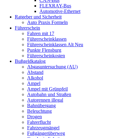
CAN-Bus
FLEXRAY-Bus
Automotive-Ethernet
Ratgeber und Sicherheit
Auto Praxis Formeln
Führerschein
Fahren mit 17
Führerscheinklassen
Führerscheinklassen Alt Neu
Punkte Flensburg
Führerscheinkosten
Bußgeldkatalog
Abgasuntersuchung (AU)
Abstand
Alkohol
Ampel
Ampel mit Grünpfeil
Autobahn und Straßen
Autorennen illegal
Bahnübergang
Beleuchtung
Drogen
Fahrerflucht
Fahrzeugmängel
Fußgängerüberweg