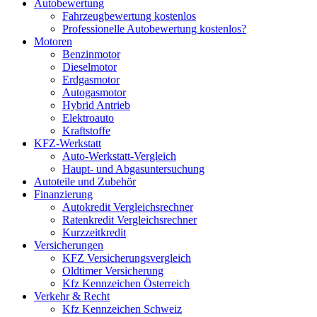
Autobewertung
Fahrzeugbewertung kostenlos
Professionelle Autobewertung kostenlos?
Motoren
Benzinmotor
Dieselmotor
Erdgasmotor
Autogasmotor
Hybrid Antrieb
Elektroauto
Kraftstoffe
KFZ-Werkstatt
Auto-Werkstatt-Vergleich
Haupt- und Abgasuntersuchung
Autoteile und Zubehör
Finanzierung
Autokredit Vergleichsrechner
Ratenkredit Vergleichsrechner
Kurzzeitkredit
Versicherungen
KFZ Versicherungsvergleich
Oldtimer Versicherung
Kfz Kennzeichen Österreich
Verkehr & Recht
Kfz Kennzeichen Schweiz