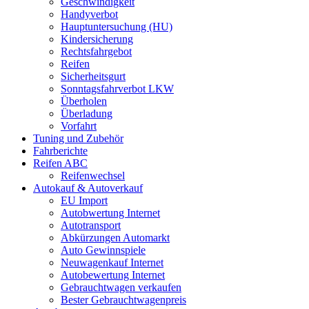
Geschwindigkeit
Handyverbot
Hauptuntersuchung (HU)
Kindersicherung
Rechtsfahrgebot
Reifen
Sicherheitsgurt
Sonntagsfahrverbot LKW
Überholen
Überladung
Vorfahrt
Tuning und Zubehör
Fahrberichte
Reifen ABC
Reifenwechsel
Autokauf & Autoverkauf
EU Import
Autobwertung Internet
Autotransport
Abkürzungen Automarkt
Auto Gewinnspiele
Neuwagenkauf Internet
Autobewertung Internet
Gebrauchtwagen verkaufen
Bester Gebrauchtwagenpreis