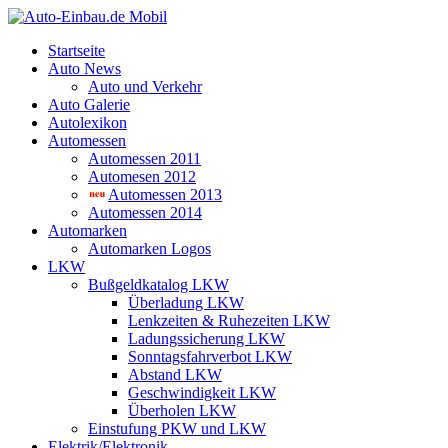
Startseite
Auto News
Auto und Verkehr
Auto Galerie
Autolexikon
Automessen
Automessen 2011
Automesen 2012
Automessen 2013
Automessen 2014
Automarken
Automarken Logos
LKW
Bußgeldkatalog LKW
Überladung LKW
Lenkzeiten & Ruhezeiten LKW
Ladungssicherung LKW
Sonntagsfahrverbot LKW
Abstand LKW
Geschwindigkeit LKW
Überholen LKW
Einstufung PKW und LKW
Elektrik/Elektronik