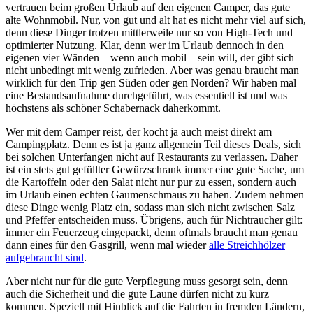
vertrauen beim großen Urlaub auf den eigenen Camper, das gute
alte Wohnmobil. Nur, von gut und alt hat es nicht mehr viel auf sich,
denn diese Dinger trotzen mittlerweile nur so von High-Tech und
optimierter Nutzung. Klar, denn wer im Urlaub dennoch in den
eigenen vier Wänden – wenn auch mobil – sein will, der gibt sich
nicht unbedingt mit wenig zufrieden. Aber was genau braucht man
wirklich für den Trip gen Süden oder gen Norden? Wir haben mal
eine Bestandsaufnahme durchgeführt, was essentiell ist und was
höchstens als schöner Schabernack daherkommt.
Wer mit dem Camper reist, der kocht ja auch meist direkt am
Campingplatz. Denn es ist ja ganz allgemein Teil dieses Deals, sich
bei solchen Unterfangen nicht auf Restaurants zu verlassen. Daher
ist ein stets gut gefüllter Gewürzschrank immer eine gute Sache, um
die Kartoffeln oder den Salat nicht nur pur zu essen, sondern auch
im Urlaub einen echten Gaumenschmaus zu haben. Zudem nehmen
diese Dinge wenig Platz ein, sodass man sich nicht zwischen Salz
und Pfeffer entscheiden muss. Übrigens, auch für Nichtraucher gilt:
immer ein Feuerzeug eingepackt, denn oftmals braucht man genau
dann eines für den Gasgrill, wenn mal wieder
alle Streichhölzer
aufgebraucht sind
.
Aber nicht nur für die gute Verpflegung muss gesorgt sein, denn
auch die Sicherheit und die gute Laune dürfen nicht zu kurz
kommen. Speziell mit Hinblick auf die Fahrten in fremden Ländern,