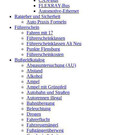
CAN-Bus
FLEXRAY-Bus
Automotive-Ethernet
Ratgeber und Sicherheit
Auto Praxis Formeln
Führerschein
Fahren mit 17
Führerscheinklassen
Führerscheinklassen Alt Neu
Punkte Flensburg
Führerscheinkosten
Bußgeldkatalog
Abgasuntersuchung (AU)
Abstand
Alkohol
Ampel
Ampel mit Grünpfeil
Autobahn und Straßen
Autorennen illegal
Bahnübergang
Beleuchtung
Drogen
Fahrerflucht
Fahrzeugmängel
Fußgängerüberweg