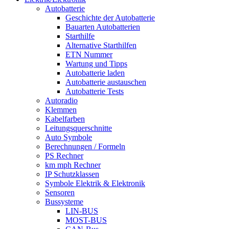
Autobatterie
Geschichte der Autobatterie
Bauarten Autobatterien
Starthilfe
Alternative Starthilfen
ETN Nummer
Wartung und Tipps
Autobatterie laden
Autobatterie austauschen
Autobatterie Tests
Autoradio
Klemmen
Kabelfarben
Leitungsquerschnitte
Auto Symbole
Berechnungen / Formeln
PS Rechner
km mph Rechner
IP Schutzklassen
Symbole Elektrik & Elektronik
Sensoren
Bussysteme
LIN-BUS
MOST-BUS