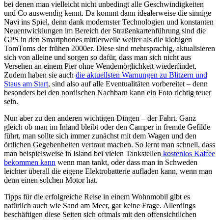
bei denen man vielleicht nicht unbedingt alle Geschwindigkeiten
und Co auswendig kennt. Da kommt dann idealerweise die sinnige
Navi ins Spiel, denn dank modernster Technologien und konstanten
Neuentwicklungen im Bereich der Straßenkartenführung sind die
GPS in den Smartphones mittlerweile weiter als die klobigen
TomToms der frühen 2000er. Diese sind mehrsprachig, aktualisieren
sich von alleine und sorgen so dafür, dass man sich nicht aus
Versehen an einem Pier ohne Wendemöglichkeit wiederfindet.
Zudem haben sie auch
die aktuellsten Warnungen zu Blitzern und
Staus am Start
, sind also auf alle Eventualitäten vorbereitet – denn
besonders bei den nordischen Nachbarn kann ein Foto richtig teuer
sein.
Nun aber zu den anderen wichtigen Dingen – der Fahrt. Ganz
gleich ob man im Inland bleibt oder den Camper in fremde Gefilde
führt, man sollte sich immer zunächst mit dem Wagen und den
örtlichen Gegebenheiten vertraut machen. So lernt man schnell, dass
man beispielsweise in Island bei vielen Tankstellen
kostenlos Kaffee
bekommen kann
wenn man tankt, oder dass man in Schweden
leichter überall die eigene Elektrobatterie aufladen kann, wenn man
denn einen solchen Motor hat.
Tipps für die erfolgreiche Reise in einem Wohnmobil gibt es
natürlich auch wie Sand am Meer, gar keine Frage. Allerdings
beschäftigen diese Seiten sich oftmals mit den offensichtlichen