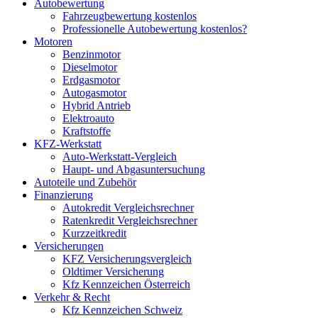
Autobewertung
Fahrzeugbewertung kostenlos
Professionelle Autobewertung kostenlos?
Motoren
Benzinmotor
Dieselmotor
Erdgasmotor
Autogasmotor
Hybrid Antrieb
Elektroauto
Kraftstoffe
KFZ-Werkstatt
Auto-Werkstatt-Vergleich
Haupt- und Abgasuntersuchung
Autoteile und Zubehör
Finanzierung
Autokredit Vergleichsrechner
Ratenkredit Vergleichsrechner
Kurzzeitkredit
Versicherungen
KFZ Versicherungsvergleich
Oldtimer Versicherung
Kfz Kennzeichen Österreich
Verkehr & Recht
Kfz Kennzeichen Schweiz