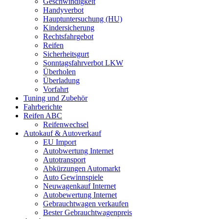
Geschwindigkeit
Handyverbot
Hauptuntersuchung (HU)
Kindersicherung
Rechtsfahrgebot
Reifen
Sicherheitsgurt
Sonntagsfahrverbot LKW
Überholen
Überladung
Vorfahrt
Tuning und Zubehör
Fahrberichte
Reifen ABC
Reifenwechsel
Autokauf & Autoverkauf
EU Import
Autobwertung Internet
Autotransport
Abkürzungen Automarkt
Auto Gewinnspiele
Neuwagenkauf Internet
Autobewertung Internet
Gebrauchtwagen verkaufen
Bester Gebrauchtwagenpreis