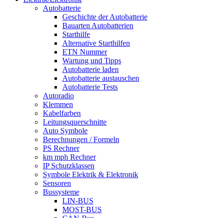
Autobatterie
Geschichte der Autobatterie
Bauarten Autobatterien
Starthilfe
Alternative Starthilfen
ETN Nummer
Wartung und Tipps
Autobatterie laden
Autobatterie austauschen
Autobatterie Tests
Autoradio
Klemmen
Kabelfarben
Leitungsquerschnitte
Auto Symbole
Berechnungen / Formeln
PS Rechner
km mph Rechner
IP Schutzklassen
Symbole Elektrik & Elektronik
Sensoren
Bussysteme
LIN-BUS
MOST-BUS