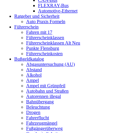
CAN-Bus
FLEXRAY-Bus
Automotive-Ethernet
Ratgeber und Sicherheit
Auto Praxis Formeln
Führerschein
Fahren mit 17
Führerscheinklassen
Führerscheinklassen Alt Neu
Punkte Flensburg
Führerscheinkosten
Bußgeldkatalog
Abgasuntersuchung (AU)
Abstand
Alkohol
Ampel
Ampel mit Grünpfeil
Autobahn und Straßen
Autorennen illegal
Bahnübergang
Beleuchtung
Drogen
Fahrerflucht
Fahrzeugmängel
Fußgängerüberweg