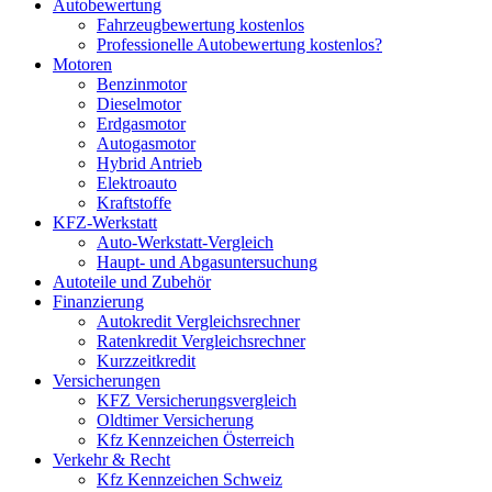
Autobewertung
Fahrzeugbewertung kostenlos
Professionelle Autobewertung kostenlos?
Motoren
Benzinmotor
Dieselmotor
Erdgasmotor
Autogasmotor
Hybrid Antrieb
Elektroauto
Kraftstoffe
KFZ-Werkstatt
Auto-Werkstatt-Vergleich
Haupt- und Abgasuntersuchung
Autoteile und Zubehör
Finanzierung
Autokredit Vergleichsrechner
Ratenkredit Vergleichsrechner
Kurzzeitkredit
Versicherungen
KFZ Versicherungsvergleich
Oldtimer Versicherung
Kfz Kennzeichen Österreich
Verkehr & Recht
Kfz Kennzeichen Schweiz