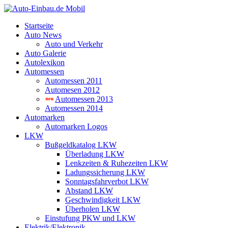
Startseite
Auto News
Auto und Verkehr
Auto Galerie
Autolexikon
Automessen
Automessen 2011
Automesen 2012
Automessen 2013
Automessen 2014
Automarken
Automarken Logos
LKW
Bußgeldkatalog LKW
Überladung LKW
Lenkzeiten & Ruhezeiten LKW
Ladungssicherung LKW
Sonntagsfahrverbot LKW
Abstand LKW
Geschwindigkeit LKW
Überholen LKW
Einstufung PKW und LKW
Elektrik/Elektronik