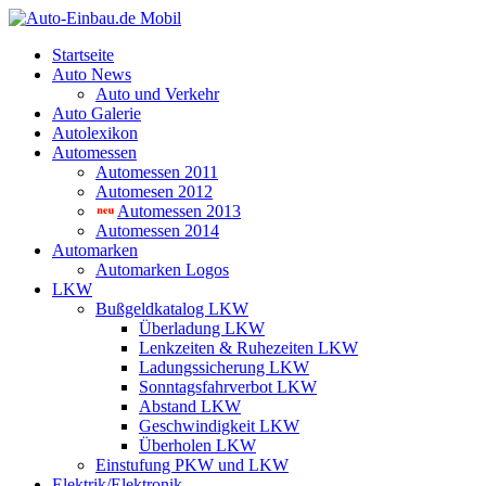
Startseite
Auto News
Auto und Verkehr
Auto Galerie
Autolexikon
Automessen
Automessen 2011
Automesen 2012
Automessen 2013
Automessen 2014
Automarken
Automarken Logos
LKW
Bußgeldkatalog LKW
Überladung LKW
Lenkzeiten & Ruhezeiten LKW
Ladungssicherung LKW
Sonntagsfahrverbot LKW
Abstand LKW
Geschwindigkeit LKW
Überholen LKW
Einstufung PKW und LKW
Elektrik/Elektronik