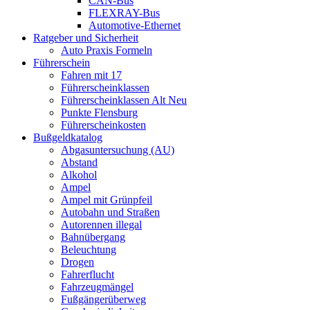
CAN-Bus
FLEXRAY-Bus
Automotive-Ethernet
Ratgeber und Sicherheit
Auto Praxis Formeln
Führerschein
Fahren mit 17
Führerscheinklassen
Führerscheinklassen Alt Neu
Punkte Flensburg
Führerscheinkosten
Bußgeldkatalog
Abgasuntersuchung (AU)
Abstand
Alkohol
Ampel
Ampel mit Grünpfeil
Autobahn und Straßen
Autorennen illegal
Bahnübergang
Beleuchtung
Drogen
Fahrerflucht
Fahrzeugmängel
Fußgängerüberweg