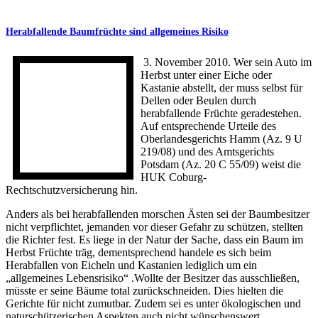
Herabfallende Baumfrüchte sind allgemeines Risiko
3. November 2010. Wer sein Auto im
Herbst unter einer Eiche oder
Kastanie abstellt, der muss selbst für
Dellen oder Beulen durch
herabfallende Früchte geradestehen.
Auf entsprechende Urteile des
Oberlandesgerichts Hamm (Az. 9 U
219/08) und des Amtsgerichts
Potsdam (Az. 20 C 55/09) weist die
HUK Coburg-
Rechtschutzversicherung hin.
Anders als bei herabfallenden morschen Ästen sei der Baumbesitzer
nicht verpflichtet, jemanden vor dieser Gefahr zu schützen, stellten
die Richter fest. Es liege in der Natur der Sache, dass ein Baum im
Herbst Früchte träg, dementsprechend handele es sich beim
Herabfallen von Eicheln und Kastanien lediglich um ein
„allgemeines Lebensrisiko“ .Wollte der Besitzer das ausschließen,
müsste er seine Bäume total zurückschneiden. Dies hielten die
Gerichte für nicht zumutbar. Zudem sei es unter ökologischen und
naturschützerischen Aspekten auch nicht wünschenswert.