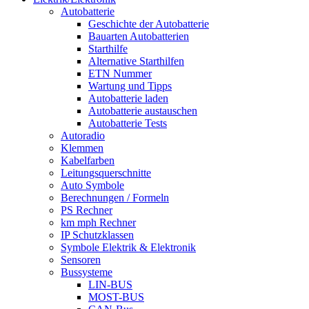
Autobatterie
Geschichte der Autobatterie
Bauarten Autobatterien
Starthilfe
Alternative Starthilfen
ETN Nummer
Wartung und Tipps
Autobatterie laden
Autobatterie austauschen
Autobatterie Tests
Autoradio
Klemmen
Kabelfarben
Leitungsquerschnitte
Auto Symbole
Berechnungen / Formeln
PS Rechner
km mph Rechner
IP Schutzklassen
Symbole Elektrik & Elektronik
Sensoren
Bussysteme
LIN-BUS
MOST-BUS