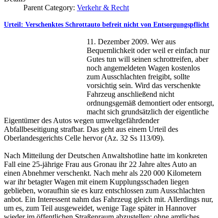
Parent Category:
Verkehr & Recht
Urteil: Verschenktes Schrottauto befreit nicht von Entsorgungspflicht
11. Dezember 2009. Wer aus
Bequemlichkeit oder weil er einfach nur
Gutes tun will seinen schrottreifen, aber
noch angemeldeten Wagen kostenlos
zum Ausschlachten freigibt, sollte
vorsichtig sein. Wird das verschenkte
Fahrzeug anschließend nicht
ordnungsgemäß demontiert oder entsorgt,
macht sich grundsätzlich der eigentliche
Eigentümer des Autos wegen umweltgefährdender
Abfallbeseitigung strafbar. Das geht aus einem Urteil des
Oberlandesgerichts Celle hervor (Az. 32 Ss 113/09).
Nach Mitteilung der Deutschen Anwaltshotline hatte im konkreten
Fall eine 25-jährige Frau aus Gronau ihr 22 Jahre altes Auto an
einen Abnehmer verschenkt. Nach mehr als 220 000 Kilometern
war ihr betagter Wagen mit einem Kupplungsschaden liegen
geblieben, woraufhin sie es kurz entschlossen zum Ausschlachten
anbot. Ein Interessent nahm das Fahrzeug gleich mit. Allerdings nur,
um es, zum Teil ausgeweidet, wenige Tage später in Hannover
wieder im öffentlichen Straßenraum abzustellen: ohne amtliches