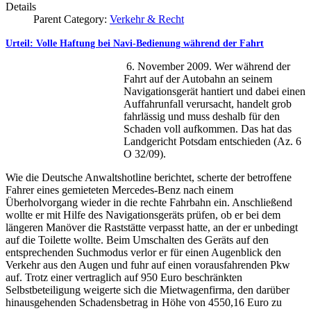
Details
Parent Category:
Verkehr & Recht
Urteil: Volle Haftung bei Navi-Bedienung während der Fahrt
6. November 2009. Wer während der
Fahrt auf der Autobahn an seinem
Navigationsgerät hantiert und dabei einen
Auffahrunfall verursacht, handelt grob
fahrlässig und muss deshalb für den
Schaden voll aufkommen. Das hat das
Landgericht Potsdam entschieden (Az. 6
O 32/09).
Wie die Deutsche Anwaltshotline berichtet, scherte der betroffene
Fahrer eines gemieteten Mercedes-Benz nach einem
Überholvorgang wieder in die rechte Fahrbahn ein. Anschließend
wollte er mit Hilfe des Navigationsgeräts prüfen, ob er bei dem
längeren Manöver die Raststätte verpasst hatte, an der er unbedingt
auf die Toilette wollte. Beim Umschalten des Geräts auf den
entsprechenden Suchmodus verlor er für einen Augenblick den
Verkehr aus den Augen und fuhr auf einen vorausfahrenden Pkw
auf. Trotz einer vertraglich auf 950 Euro beschränkten
Selbstbeteiligung weigerte sich die Mietwagenfirma, den darüber
hinausgehenden Schadensbetrag in Höhe von 4550,16 Euro zu