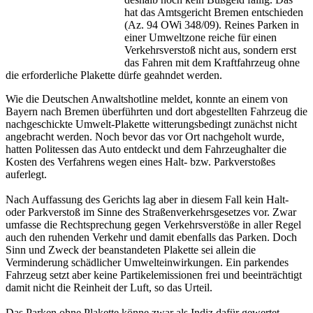
hat das Amtsgericht Bremen entschieden
(Az. 94 OWi 348/09). Reines Parken in
einer Umweltzone reiche für einen
Verkehrsverstoß nicht aus, sondern erst
das Fahren mit dem Kraftfahrzeug ohne
die erforderliche Plakette dürfe geahndet werden.
Wie die Deutschen Anwaltshotline meldet, konnte an einem von
Bayern nach Bremen überführten und dort abgestellten Fahrzeug die
nachgeschickte Umwelt-Plakette witterungsbedingt zunächst nicht
angebracht werden. Noch bevor das vor Ort nachgeholt wurde,
hatten Politessen das Auto entdeckt und dem Fahrzeughalter die
Kosten des Verfahrens wegen eines Halt- bzw. Parkverstoßes
auferlegt.
Nach Auffassung des Gerichts lag aber in diesem Fall kein Halt-
oder Parkverstoß im Sinne des Straßenverkehrsgesetzes vor. Zwar
umfasse die Rechtsprechung gegen Verkehrsverstöße in aller Regel
auch den ruhenden Verkehr und damit ebenfalls das Parken. Doch
Sinn und Zweck der beanstandeten Plakette sei allein die
Verminderung schädlicher Umwelteinwirkungen. Ein parkendes
Fahrzeug setzt aber keine Partikelemissionen frei und beeinträchtigt
damit nicht die Reinheit der Luft, so das Urteil.
Das Parken ohne Plakette könne zwar als Indiz dafür gewertet