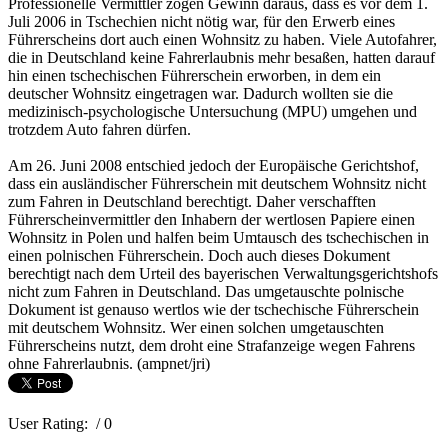
Professionelle Vermittler zogen Gewinn daraus, dass es vor dem 1.
Juli 2006 in Tschechien nicht nötig war, für den Erwerb eines
Führerscheins dort auch einen Wohnsitz zu haben. Viele Autofahrer,
die in Deutschland keine Fahrerlaubnis mehr besaßen, hatten darauf
hin einen tschechischen Führerschein erworben, in dem ein
deutscher Wohnsitz eingetragen war. Dadurch wollten sie die
medizinisch-psychologische Untersuchung (MPU) umgehen und
trotzdem Auto fahren dürfen.
Am 26. Juni 2008 entschied jedoch der Europäische Gerichtshof,
dass ein ausländischer Führerschein mit deutschem Wohnsitz nicht
zum Fahren in Deutschland berechtigt. Daher verschafften
Führerscheinvermittler den Inhabern der wertlosen Papiere einen
Wohnsitz in Polen und halfen beim Umtausch des tschechischen in
einen polnischen Führerschein. Doch auch dieses Dokument
berechtigt nach dem Urteil des bayerischen Verwaltungsgerichtshofs
nicht zum Fahren in Deutschland. Das umgetauschte polnische
Dokument ist genauso wertlos wie der tschechische Führerschein
mit deutschem Wohnsitz. Wer einen solchen umgetauschten
Führerscheins nutzt, dem droht eine Strafanzeige wegen Fahrens
ohne Fahrerlaubnis. (ampnet/jri)
User Rating:
/ 0