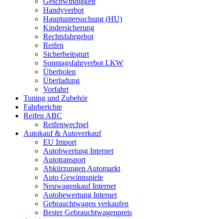
Geschwindigkeit
Handyverbot
Hauptuntersuchung (HU)
Kindersicherung
Rechtsfahrgebot
Reifen
Sicherheitsgurt
Sonntagsfahrverbot LKW
Überholen
Überladung
Vorfahrt
Tuning und Zubehör
Fahrberichte
Reifen ABC
Reifenwechsel
Autokauf & Autoverkauf
EU Import
Autobwertung Internet
Autotransport
Abkürzungen Automarkt
Auto Gewinnspiele
Neuwagenkauf Internet
Autobewertung Internet
Gebrauchtwagen verkaufen
Bester Gebrauchtwagenpreis