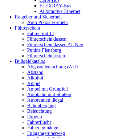
CAN-Bus
FLEXRAY-Bus
Automotive-Ethernet
Ratgeber und Sicherheit
Auto Praxis Formeln
Führerschein
Fahren mit 17
Führerscheinklassen
Führerscheinklassen Alt Neu
Punkte Flensburg
Führerscheinkosten
Bußgeldkatalog
Abgasuntersuchung (AU)
Abstand
Alkohol
Ampel
Ampel mit Grünpfeil
Autobahn und Straßen
Autorennen illegal
Bahnübergang
Beleuchtung
Drogen
Fahrerflucht
Fahrzeugmängel
Fußgängerüberweg