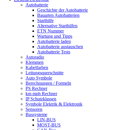
Autobatterie
Geschichte der Autobatterie
Bauarten Autobatterien
Starthilfe
Alternative Starthilfen
ETN Nummer
Wartung und Tipps
Autobatterie laden
Autobatterie austauschen
Autobatterie Tests
Autoradio
Klemmen
Kabelfarben
Leitungsquerschnitte
Auto Symbole
Berechnungen / Formeln
PS Rechner
km mph Rechner
IP Schutzklassen
Symbole Elektrik & Elektronik
Sensoren
Bussysteme
LIN-BUS
MOST-BUS