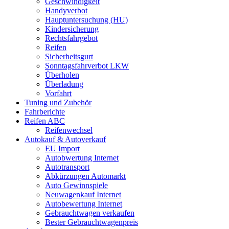
Geschwindigkeit
Handyverbot
Hauptuntersuchung (HU)
Kindersicherung
Rechtsfahrgebot
Reifen
Sicherheitsgurt
Sonntagsfahrverbot LKW
Überholen
Überladung
Vorfahrt
Tuning und Zubehör
Fahrberichte
Reifen ABC
Reifenwechsel
Autokauf & Autoverkauf
EU Import
Autobwertung Internet
Autotransport
Abkürzungen Automarkt
Auto Gewinnspiele
Neuwagenkauf Internet
Autobewertung Internet
Gebrauchtwagen verkaufen
Bester Gebrauchtwagenpreis