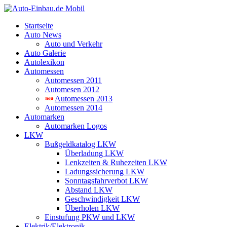
Startseite
Auto News
Auto und Verkehr
Auto Galerie
Autolexikon
Automessen
Automessen 2011
Automesen 2012
Automessen 2013
Automessen 2014
Automarken
Automarken Logos
LKW
Bußgeldkatalog LKW
Überladung LKW
Lenkzeiten & Ruhezeiten LKW
Ladungssicherung LKW
Sonntagsfahrverbot LKW
Abstand LKW
Geschwindigkeit LKW
Überholen LKW
Einstufung PKW und LKW
Elektrik/Elektronik