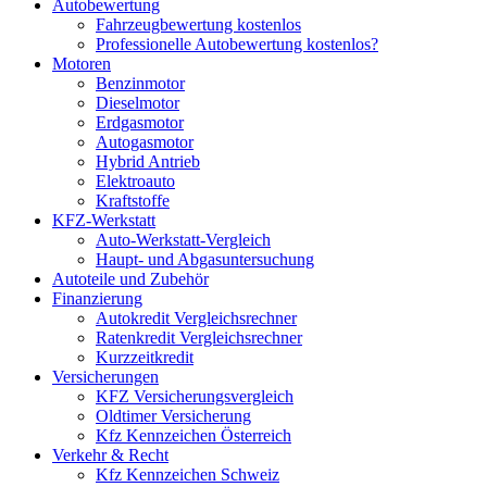
Autobewertung
Fahrzeugbewertung kostenlos
Professionelle Autobewertung kostenlos?
Motoren
Benzinmotor
Dieselmotor
Erdgasmotor
Autogasmotor
Hybrid Antrieb
Elektroauto
Kraftstoffe
KFZ-Werkstatt
Auto-Werkstatt-Vergleich
Haupt- und Abgasuntersuchung
Autoteile und Zubehör
Finanzierung
Autokredit Vergleichsrechner
Ratenkredit Vergleichsrechner
Kurzzeitkredit
Versicherungen
KFZ Versicherungsvergleich
Oldtimer Versicherung
Kfz Kennzeichen Österreich
Verkehr & Recht
Kfz Kennzeichen Schweiz