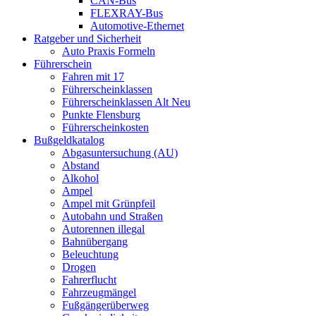
CAN-Bus
FLEXRAY-Bus
Automotive-Ethernet
Ratgeber und Sicherheit
Auto Praxis Formeln
Führerschein
Fahren mit 17
Führerscheinklassen
Führerscheinklassen Alt Neu
Punkte Flensburg
Führerscheinkosten
Bußgeldkatalog
Abgasuntersuchung (AU)
Abstand
Alkohol
Ampel
Ampel mit Grünpfeil
Autobahn und Straßen
Autorennen illegal
Bahnübergang
Beleuchtung
Drogen
Fahrerflucht
Fahrzeugmängel
Fußgängerüberweg