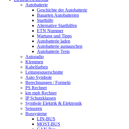
Autobatterie
Geschichte der Autobatterie
Bauarten Autobatterien
Starthilfe
Alternative Starthilfen
ETN Nummer
Wartung und Tipps
Autobatterie laden
Autobatterie austauschen
Autobatterie Tests
Autoradio
Klemmen
Kabelfarben
Leitungsquerschnitte
Auto Symbole
Berechnungen / Formeln
PS Rechner
km mph Rechner
IP Schutzklassen
Symbole Elektrik & Elektronik
Sensoren
Bussysteme
LIN-BUS
MOST-BUS