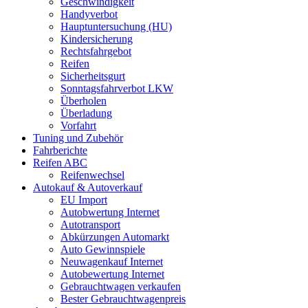
Geschwindigkeit
Handyverbot
Hauptuntersuchung (HU)
Kindersicherung
Rechtsfahrgebot
Reifen
Sicherheitsgurt
Sonntagsfahrverbot LKW
Überholen
Überladung
Vorfahrt
Tuning und Zubehör
Fahrberichte
Reifen ABC
Reifenwechsel
Autokauf & Autoverkauf
EU Import
Autobwertung Internet
Autotransport
Abkürzungen Automarkt
Auto Gewinnspiele
Neuwagenkauf Internet
Autobewertung Internet
Gebrauchtwagen verkaufen
Bester Gebrauchtwagenpreis