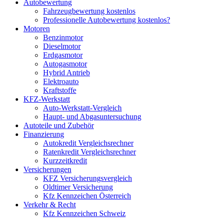
Autobewertung
Fahrzeugbewertung kostenlos
Professionelle Autobewertung kostenlos?
Motoren
Benzinmotor
Dieselmotor
Erdgasmotor
Autogasmotor
Hybrid Antrieb
Elektroauto
Kraftstoffe
KFZ-Werkstatt
Auto-Werkstatt-Vergleich
Haupt- und Abgasuntersuchung
Autoteile und Zubehör
Finanzierung
Autokredit Vergleichsrechner
Ratenkredit Vergleichsrechner
Kurzzeitkredit
Versicherungen
KFZ Versicherungsvergleich
Oldtimer Versicherung
Kfz Kennzeichen Österreich
Verkehr & Recht
Kfz Kennzeichen Schweiz