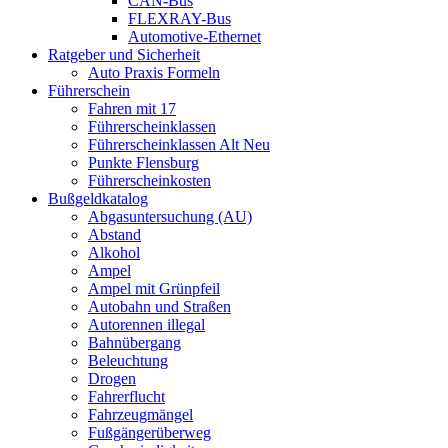
CAN-Bus
FLEXRAY-Bus
Automotive-Ethernet
Ratgeber und Sicherheit
Auto Praxis Formeln
Führerschein
Fahren mit 17
Führerscheinklassen
Führerscheinklassen Alt Neu
Punkte Flensburg
Führerscheinkosten
Bußgeldkatalog
Abgasuntersuchung (AU)
Abstand
Alkohol
Ampel
Ampel mit Grünpfeil
Autobahn und Straßen
Autorennen illegal
Bahnübergang
Beleuchtung
Drogen
Fahrerflucht
Fahrzeugmängel
Fußgängerüberweg