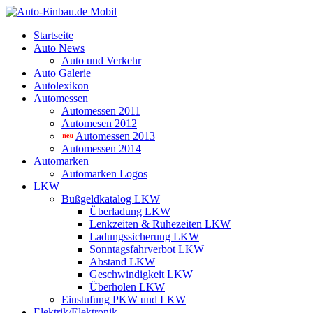
Startseite
Auto News
Auto und Verkehr
Auto Galerie
Autolexikon
Automessen
Automessen 2011
Automesen 2012
Automessen 2013
Automessen 2014
Automarken
Automarken Logos
LKW
Bußgeldkatalog LKW
Überladung LKW
Lenkzeiten & Ruhezeiten LKW
Ladungssicherung LKW
Sonntagsfahrverbot LKW
Abstand LKW
Geschwindigkeit LKW
Überholen LKW
Einstufung PKW und LKW
Elektrik/Elektronik