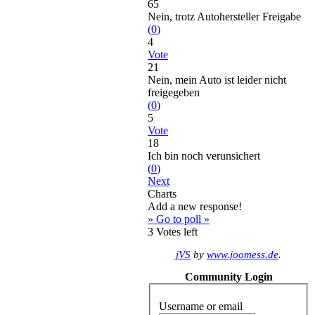
65
Nein, trotz Autohersteller Freigabe
(
0
)
4
Vote
21
Nein, mein Auto ist leider nicht
freigegeben
(
0
)
5
Vote
18
Ich bin noch verunsichert
(
0
)
Next
Charts
Add a new response!
» Go to poll »
3
Votes left
jVS
by
www.joomess.de
.
Community Login
Username or email