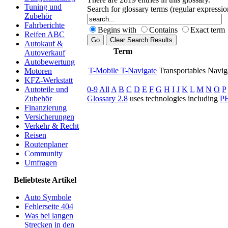
Tuning und
Search for glossary terms (regular expressi
Zubehör
Fahrberichte
Begins with
Contains
Exact term
Reifen ABC
Autokauf &
Term
Autoverkauf
Autobewertung
T-Mobile T-Navigate
Transportables Navig
Motoren
KFZ-Werkstatt
0-9
All
A
B
C
D
E
F
G
H
I
J
K
L
M
N
O
P
Autoteile und
Glossary 2.8
uses technologies including
P
Zubehör
Finanzierung
Versicherungen
Verkehr & Recht
Reisen
Routenplaner
Community
Umfragen
Beliebteste Artikel
Auto Symbole
Fehlerseite 404
Was bei langen
Strecken in den