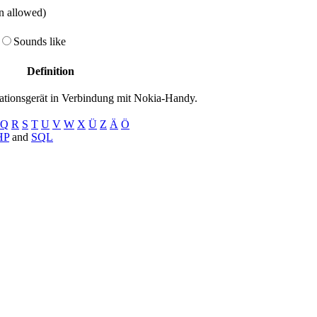
on allowed)
Sounds like
Definition
ationsgerät in Verbindung mit Nokia-Handy.
Q
R
S
T
U
V
W
X
Ü
Z
Ä
Ö
HP
and
SQL