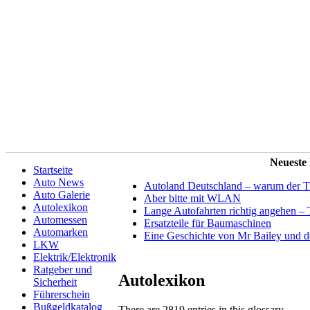
Neueste
Startseite
Auto News
Autoland Deutschland – warum der Tit
Auto Galerie
Aber bitte mit WLAN
Autolexikon
Lange Autofahrten richtig angehen – 
Automessen
Ersatzteile für Baumaschinen
Automarken
Eine Geschichte von Mr Bailey und 
LKW
Elektrik/Elektronik
Ratgeber und
Autolexikon
Sicherheit
Führerschein
Bußgeldkatalog
There are 2819 entries in this glossary.