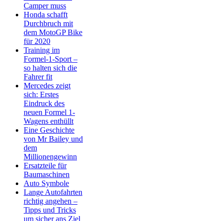
Camper muss
Honda schafft
Durchbruch mit
dem MotoGP Bike
für 2020
Training im
Formel-1-Sport –
so halten sich die
Fahrer fit
Mercedes zeigt
sich: Erstes
Eindruck des
neuen Formel 1-
Wagens enthüllt
Eine Geschichte
von Mr Bailey und
dem
Millionengewinn
Ersatzteile für
Baumaschinen
Auto Symbole
Lange Autofahrten
richtig angehen –
Tipps und Tricks
um sicher ans Ziel