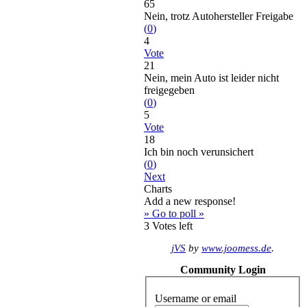
65
Nein, trotz Autohersteller Freigabe
(
0
)
4
Vote
21
Nein, mein Auto ist leider nicht
freigegeben
(
0
)
5
Vote
18
Ich bin noch verunsichert
(
0
)
Next
Charts
Add a new response!
» Go to poll »
3
Votes left
jVS
by
www.joomess.de
.
Community Login
Username or email