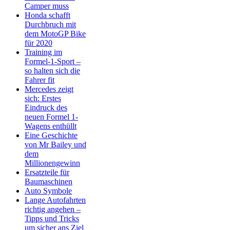
Camper muss
Honda schafft
Durchbruch mit
dem MotoGP Bike
für 2020
Training im
Formel-1-Sport –
so halten sich die
Fahrer fit
Mercedes zeigt
sich: Erstes
Eindruck des
neuen Formel 1-
Wagens enthüllt
Eine Geschichte
von Mr Bailey und
dem
Millionengewinn
Ersatzteile für
Baumaschinen
Auto Symbole
Lange Autofahrten
richtig angehen –
Tipps und Tricks
um sicher ans Ziel