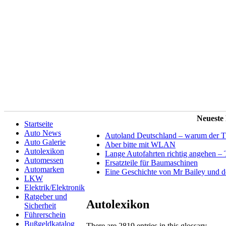
Neueste
Startseite
Auto News
Autoland Deutschland – warum der Tit
Auto Galerie
Aber bitte mit WLAN
Autolexikon
Lange Autofahrten richtig angehen – 
Automessen
Ersatzteile für Baumaschinen
Automarken
Eine Geschichte von Mr Bailey und 
LKW
Elektrik/Elektronik
Ratgeber und
Autolexikon
Sicherheit
Führerschein
Bußgeldkatalog
There are 2819 entries in this glossary.