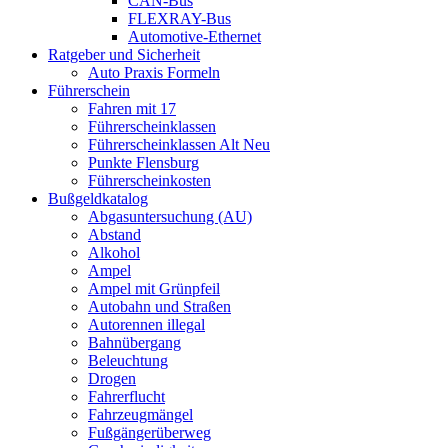
CAN-Bus
FLEXRAY-Bus
Automotive-Ethernet
Ratgeber und Sicherheit
Auto Praxis Formeln
Führerschein
Fahren mit 17
Führerscheinklassen
Führerscheinklassen Alt Neu
Punkte Flensburg
Führerscheinkosten
Bußgeldkatalog
Abgasuntersuchung (AU)
Abstand
Alkohol
Ampel
Ampel mit Grünpfeil
Autobahn und Straßen
Autorennen illegal
Bahnübergang
Beleuchtung
Drogen
Fahrerflucht
Fahrzeugmängel
Fußgängerüberweg