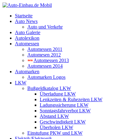
Startseite
Auto News
Auto und Verkehr
Auto Galerie
Autolexikon
Automessen
Automessen 2011
Automesen 2012
Automessen 2013
Automessen 2014
Automarken
Automarken Logos
LKW
Bußgeldkatalog LKW
Überladung LKW
Lenkzeiten & Ruhezeiten LKW
Ladungssicherung LKW
Sonntagsfahrverbot LKW
Abstand LKW
Geschwindigkeit LKW
Überholen LKW
Einstufung PKW und LKW
Elektrik/Elektronik