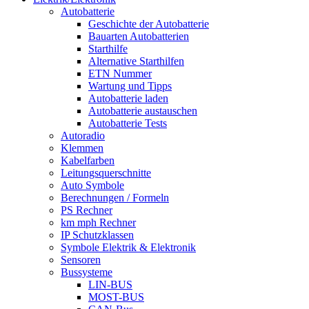
Autobatterie
Geschichte der Autobatterie
Bauarten Autobatterien
Starthilfe
Alternative Starthilfen
ETN Nummer
Wartung und Tipps
Autobatterie laden
Autobatterie austauschen
Autobatterie Tests
Autoradio
Klemmen
Kabelfarben
Leitungsquerschnitte
Auto Symbole
Berechnungen / Formeln
PS Rechner
km mph Rechner
IP Schutzklassen
Symbole Elektrik & Elektronik
Sensoren
Bussysteme
LIN-BUS
MOST-BUS