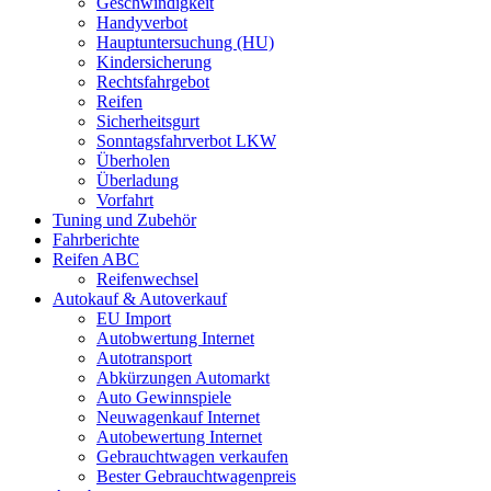
Geschwindigkeit
Handyverbot
Hauptuntersuchung (HU)
Kindersicherung
Rechtsfahrgebot
Reifen
Sicherheitsgurt
Sonntagsfahrverbot LKW
Überholen
Überladung
Vorfahrt
Tuning und Zubehör
Fahrberichte
Reifen ABC
Reifenwechsel
Autokauf & Autoverkauf
EU Import
Autobwertung Internet
Autotransport
Abkürzungen Automarkt
Auto Gewinnspiele
Neuwagenkauf Internet
Autobewertung Internet
Gebrauchtwagen verkaufen
Bester Gebrauchtwagenpreis