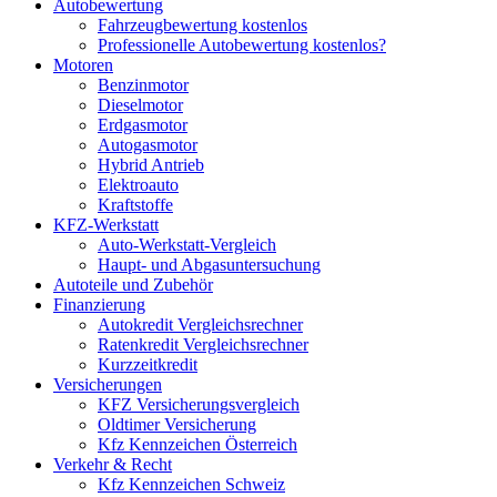
Autobewertung
Fahrzeugbewertung kostenlos
Professionelle Autobewertung kostenlos?
Motoren
Benzinmotor
Dieselmotor
Erdgasmotor
Autogasmotor
Hybrid Antrieb
Elektroauto
Kraftstoffe
KFZ-Werkstatt
Auto-Werkstatt-Vergleich
Haupt- und Abgasuntersuchung
Autoteile und Zubehör
Finanzierung
Autokredit Vergleichsrechner
Ratenkredit Vergleichsrechner
Kurzzeitkredit
Versicherungen
KFZ Versicherungsvergleich
Oldtimer Versicherung
Kfz Kennzeichen Österreich
Verkehr & Recht
Kfz Kennzeichen Schweiz