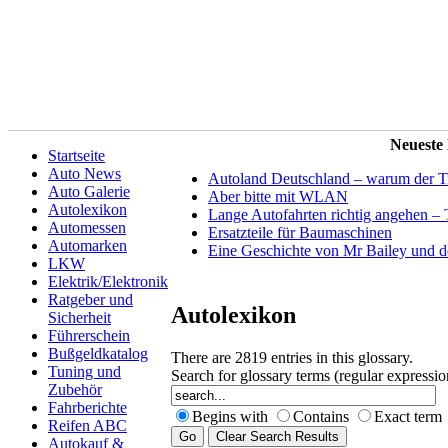
Neueste
Startseite
Auto News
Autoland Deutschland – warum der Tit
Auto Galerie
Aber bitte mit WLAN
Autolexikon
Lange Autofahrten richtig angehen – 
Automessen
Ersatzteile für Baumaschinen
Automarken
Eine Geschichte von Mr Bailey und 
LKW
Elektrik/Elektronik
Ratgeber und
Autolexikon
Sicherheit
Führerschein
Bußgeldkatalog
There are 2819 entries in this glossary.
Tuning und
Search for glossary terms (regular expressi
Zubehör
Fahrberichte
Begins with
Contains
Exact term
Reifen ABC
Autokauf &