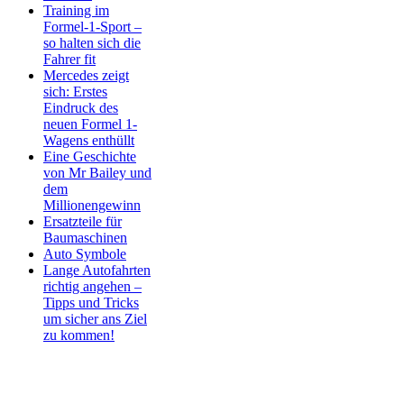
Training im
Formel-1-Sport –
so halten sich die
Fahrer fit
Mercedes zeigt
sich: Erstes
Eindruck des
neuen Formel 1-
Wagens enthüllt
Eine Geschichte
von Mr Bailey und
dem
Millionengewinn
Ersatzteile für
Baumaschinen
Auto Symbole
Lange Autofahrten
richtig angehen –
Tipps und Tricks
um sicher ans Ziel
zu kommen!