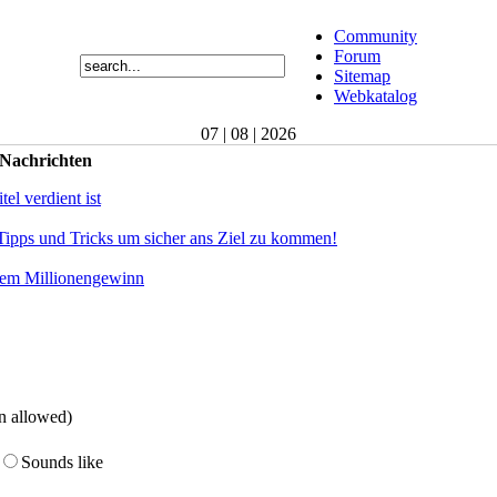
Community
Forum
Sitemap
Webkatalog
07 | 08 | 2026
 Nachrichten
el verdient ist
Tipps und Tricks um sicher ans Ziel zu kommen!
dem Millionengewinn
on allowed)
Sounds like