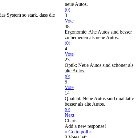
neue Autos.
(
0
)
as System so stark, dass die
3
Vote
38
Ergonomie: Alte Autos sind besser
zu bedienen als neue Autos.
(
0
)
4
Vote
23
Optik: Neue Autos sind schöner als
alte Autos.
(
0
)
5
Vote
14
Qualität: Neue Autos sind qualitativ
besser als alte Autos.
(
0
)
Next
Charts
Add a new response!
» Go to poll »
3
Votes left