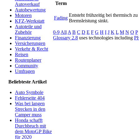
Term
Autoverkauf
Autobewertung
Entsteht frühzeitig bei thermisch z
Motoren
Fading
Bremsleistung sinkt.
KFZ-Werkstatt
Autoteile und
0-9
All
A
B
C
D
E
F
G
H
I
J
K
L
M
N
O
P
Zubehör
Glossary 2.8
uses technologies including
P
Finanzierung
Versicherungen
Verkehr & Recht
Reisen
Routenplaner
Community
Umfragen
Beliebteste Artikel
Auto Symbole
Fehlerseite 404
Was bei langen
Strecken in den
Camper muss
Honda schafft
Durchbruch mit
dem MotoGP Bike
für 2020