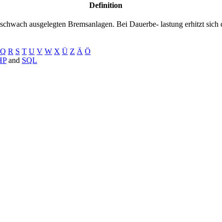
Definition
u schwach ausgelegten Bremsanlagen. Bei Dauerbe- lastung erhitzt sich d
Q
R
S
T
U
V
W
X
Ü
Z
Ä
Ö
HP
and
SQL