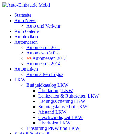
Startseite
Auto News
Auto und Verkehr
Auto Galerie
Autolexikon
Automessen
Automessen 2011
Automesen 2012
Automessen 2013
Automessen 2014
Automarken
Automarken Logos
LKW
Bußgeldkatalog LKW
Überladung LKW
Lenkzeiten & Ruhezeiten LKW
Ladungssicherung LKW
Sonntagsfahrverbot LKW
Abstand LKW
Geschwindigkeit LKW
Überholen LKW
Einstufung PKW und LKW
Elektrik/Elektronik