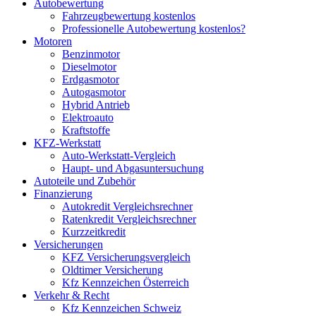
Autobewertung
Fahrzeugbewertung kostenlos
Professionelle Autobewertung kostenlos?
Motoren
Benzinmotor
Dieselmotor
Erdgasmotor
Autogasmotor
Hybrid Antrieb
Elektroauto
Kraftstoffe
KFZ-Werkstatt
Auto-Werkstatt-Vergleich
Haupt- und Abgasuntersuchung
Autoteile und Zubehör
Finanzierung
Autokredit Vergleichsrechner
Ratenkredit Vergleichsrechner
Kurzzeitkredit
Versicherungen
KFZ Versicherungsvergleich
Oldtimer Versicherung
Kfz Kennzeichen Österreich
Verkehr & Recht
Kfz Kennzeichen Schweiz