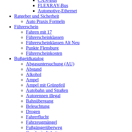
CAN-Bus
FLEXRAY-Bus
Automotive-Ethernet
Ratgeber und Sicherheit
Auto Praxis Formeln
Führerschein
Fahren mit 17
Führerscheinklassen
Führerscheinklassen Alt Neu
Punkte Flensburg
Führerscheinkosten
Bußgeldkatalog
Abgasuntersuchung (AU)
Abstand
Alkohol
Ampel
Ampel mit Grünpfeil
Autobahn und Straßen
Autorennen illegal
Bahnübergang
Beleuchtung
Drogen
Fahrerflucht
Fahrzeugmängel
Fußgängerüberweg