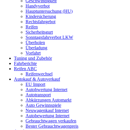
Geschwindigkeit
Handyverbot
Hauptuntersuchung (HU)
Kindersicherung
Rechtsfahrgebot
Reifen
Sicherheitsgurt
Sonntagsfahrverbot LKW
Überholen
Überladung
Vorfahrt
Tuning und Zubehör
Fahrberichte
Reifen ABC
Reifenwechsel
Autokauf & Autoverkauf
EU Import
Autobwertung Internet
Autotransport
Abkürzungen Automarkt
Auto Gewinnspiele
Neuwagenkauf Internet
Autobewertung Internet
Gebrauchtwagen verkaufen
Bester Gebrauchtwagenpreis