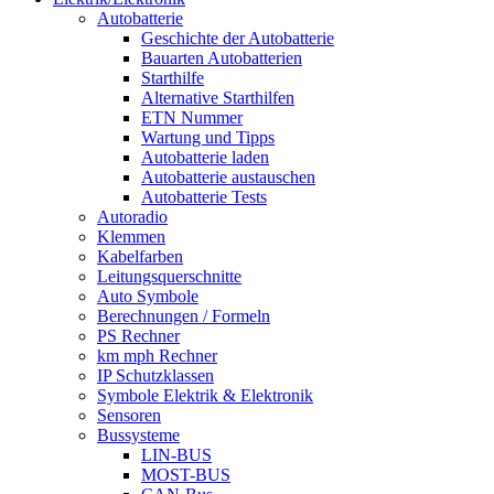
Autobatterie
Geschichte der Autobatterie
Bauarten Autobatterien
Starthilfe
Alternative Starthilfen
ETN Nummer
Wartung und Tipps
Autobatterie laden
Autobatterie austauschen
Autobatterie Tests
Autoradio
Klemmen
Kabelfarben
Leitungsquerschnitte
Auto Symbole
Berechnungen / Formeln
PS Rechner
km mph Rechner
IP Schutzklassen
Symbole Elektrik & Elektronik
Sensoren
Bussysteme
LIN-BUS
MOST-BUS