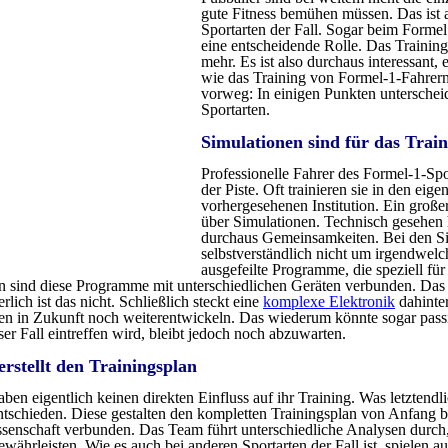
gute Fitness bemühen müssen. Das ist 
Sportarten der Fall. Sogar beim Formel 
eine entscheidende Rolle. Das Training
mehr. Es ist also durchaus interessant,
wie das Training von Formel-1-Fahrern 
vorweg: In einigen Punkten unterschei
Sportarten.
Simulationen sind für das Train
Professionelle Fahrer des Formel-1-Sp
der Piste. Oft trainieren sie in den ei
vorhergesehenen Institution. Ein großer
über Simulationen. Technisch gesehen
durchaus Gemeinsamkeiten. Bei den Sim
selbstverständlich nicht um irgendwe
ausgefeilte Programme, die speziell fü
en sind diese Programme mit unterschiedlichen Geräten verbunden. Das Ga
ch ist das nicht. Schließlich steckt eine
komplexe Elektronik
dahinte
ren in Zukunft noch weiterentwickeln. Das wiederum könnte sogar pass
r Fall eintreffen wird, bleibt jedoch noch abzuwarten.
erstellt den Trainingsplan
aben eigentlich keinen direkten Einfluss auf ihr Training. Was letztendl
tschieden. Diese gestalten den kompletten Trainingsplan von Anfang b
senschaft verbunden. Das Team führt unterschiedliche Analysen durch,
ewährleisten. Wie es auch bei anderen Sportarten der Fall ist, spielen a