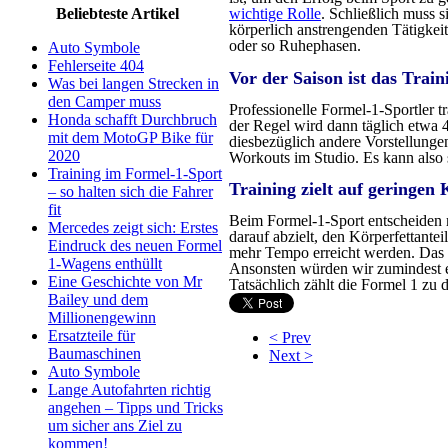
wichtige Rolle
. Schließlich muss 
Beliebteste Artikel
körperlich anstrengenden Tätigkei
oder so Ruhephasen.
Auto Symbole
Fehlerseite 404
Vor der Saison ist das Train
Was bei langen Strecken in
den Camper muss
Professionelle Formel-1-Sportler tr
Honda schafft Durchbruch
der Regel wird dann täglich etwa 4 
mit dem MotoGP Bike für
diesbezüglich andere Vorstellunge
2020
Workouts im Studio. Es kann also 
Training im Formel-1-Sport
Training zielt auf geringen 
– so halten sich die Fahrer
fit
Beim Formel-1-Sport entscheiden m
Mercedes zeigt sich: Erstes
darauf abzielt, den Körperfettantei
Eindruck des neuen Formel
mehr Tempo erreicht werden. Das Tr
1-Wagens enthüllt
Ansonsten würden wir zumindest ei
Eine Geschichte von Mr
Tatsächlich zählt die Formel 1 zu 
Bailey und dem
Millionengewinn
Ersatzteile für
< Prev
Baumaschinen
Next >
Auto Symbole
Lange Autofahrten richtig
angehen – Tipps und Tricks
um sicher ans Ziel zu
kommen!