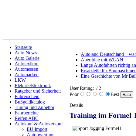
Startseite
Auto News
Autoland Deutschland – warum
Auto Galerie
Aber bitte mit WLAN
Autolexikon
Lange Autofahrten richtig a
Automessen
Ersatzteile für Baumaschine
Automarken
Eine Geschichte von Mr Bai
LKW
Elektrik/Elektronik
User Rating:
/ 2
Ratgeber und Sicherheit
Poor
Best
Führerschein
Bußgeldkatalog
Details
Tuning und Zubehör
Fahrberichte
Training im Formel-1-
Reifen ABC
Autokauf & Autoverkauf
EU Import
Autobwertung