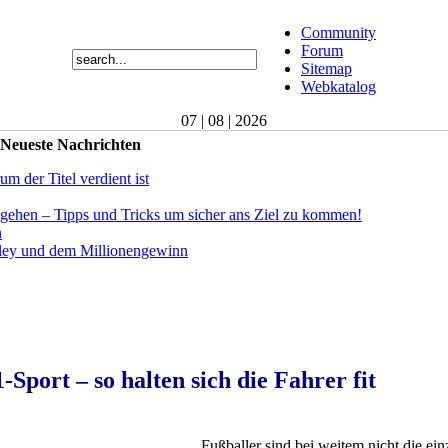
Community
Forum
Sitemap
Webkatalog
07 | 08 | 2026
Neueste Nachrichten
 der Titel verdient ist
ngehen – Tipps und Tricks um sicher ans Ziel zu kommen!
n
ley und dem Millionengewinn
Sport – so halten sich die Fahrer fit
Fußballer sind bei weitem nicht die ein