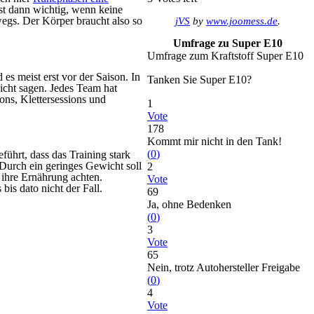
bst dann wichtig, wenn keine
wegs. Der Körper braucht also so
jVS
by
www.joomess.de
.
Umfrage zu Super E10
Umfrage zum Kraftstoff Super E10
 es meist erst vor der Saison. In
Tanken Sie Super E10?
nicht sagen. Jedes Team hat
ns, Klettersessions und
1
Vote
178
Kommt mir nicht in den Tank!
(
0
)
ührt, dass das Training stark
. Durch ein geringes Gewicht soll
2
 ihre Ernährung achten.
Vote
is dato nicht der Fall.
69
Ja, ohne Bedenken
(
0
)
3
Vote
65
Nein, trotz Autohersteller Freigabe
(
0
)
4
Vote