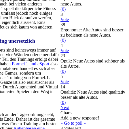
auch bei vielen anderen
neue Autos.
1 spielt die körperliche Fitness
(
0
)
 umfasst jedoch noch einiges
3
 einen Blick darauf zu werfen,
Vote
eigentlich aussieht. Eins
38
det es sich kaum von anderen
Ergonomie: Alte Autos sind besser
zu bedienen als neue Autos.
(
0
)
ing unersetzlich
4
orts sind keineswegs immer auf
Vote
genen vier Wänden oder einer dafür
23
 Teil des Trainings erfolgt dabei
Optik: Neue Autos sind schöner als
 haben
Formel 1 und eSport
also
alte Autos.
ulatoren handelt es sich aber
(
0
)
lche Games, sondern um
5
r das Training von Formel-1-
Vote
nze ist also realistischer als
r. Durch Augmented und Virtual
14
ionierten Spielern den Weg in
Qualität: Neue Autos sind qualitativ
besser als alte Autos.
(
0
)
Next
Charts
ich an der Tagesordnung steht,
Add a new response!
is Ende. Daher ist der gesamte
» Go to poll »
 was für ein Training am besten
uch hier
Ruhephasen eine
3
Votes left