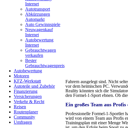
Internet
Autotransport
Abkürzungen
Automarkt
Auto Gewinnspiele
Neuwagenkauf
Internet
Autobewertung
Internet
Gebrauchtwagen
verkaufen
Bester
Gebrauchtwagenpreis
Autobewertung
Motoren
KFZ-Werkstatt
Fahrern ausgelegt sind. Nicht selt
vor dem heimischen PC. Verwunderli
Autoteile und Zubehör
Reality könnten sich die Simulato
Finanzierung
den Formel-1-Sport ebnen. Ob diese
Versicherungen
Verkehr & Recht
Ein großes Team aus Profis 
Reisen
Routenplaner
Professionelle Formel-1-Sportler h
Community
wird von einem Team aus Profis en
Umfragen
Trainingsplan mit einer Menge Wis
ist, um den Erfolg beim Sport zu g