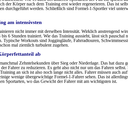
sich der Körper nach dem Training erst wieder regenerieren. Das ist sel
ten durchgeführt werden. Schließlich sind Formel-1-Sportler viel unter
ing am intensivsten
ainieren nicht immer mit derselben Intensität. Wirklich anstrengend wird
bis 6 Stunden trainiert. Wie das Training aussieht, lässt sich pauschal 
n. Typische Workouts sind Joggingläufe, Fahrradtouren, Schwimmsessio
schon mal ziemlich turbulent zugehen.
Körperfettanteil ab
anchmal Zehntelsekunden über Sieg oder Niederlage. Das hat dazu gef
l der Fahrer zu reduzieren. Es geht also nicht nur um das Fahren selbst
aining an sich ist also noch lange nicht alles. Fahrer müssen auch auf
nige wenige übergewichtige Formel-1-Fahrer sehen. Das ist allerdings b
den Sportarten, wo das Gewicht der Fahrer mit am wichtigsten ist.