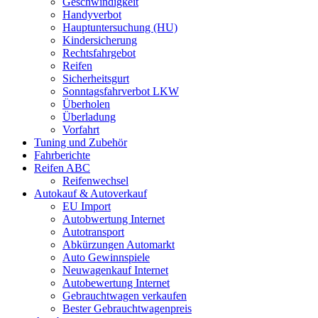
Geschwindigkeit
Handyverbot
Hauptuntersuchung (HU)
Kindersicherung
Rechtsfahrgebot
Reifen
Sicherheitsgurt
Sonntagsfahrverbot LKW
Überholen
Überladung
Vorfahrt
Tuning und Zubehör
Fahrberichte
Reifen ABC
Reifenwechsel
Autokauf & Autoverkauf
EU Import
Autobwertung Internet
Autotransport
Abkürzungen Automarkt
Auto Gewinnspiele
Neuwagenkauf Internet
Autobewertung Internet
Gebrauchtwagen verkaufen
Bester Gebrauchtwagenpreis