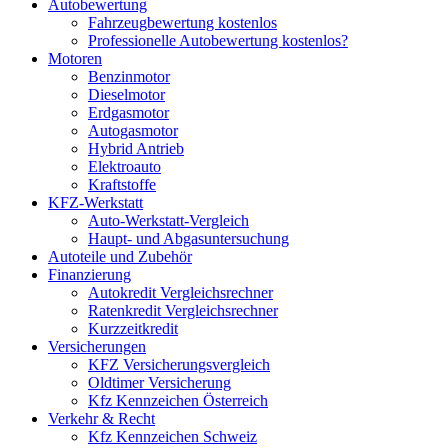
Autobewertung
Fahrzeugbewertung kostenlos
Professionelle Autobewertung kostenlos?
Motoren
Benzinmotor
Dieselmotor
Erdgasmotor
Autogasmotor
Hybrid Antrieb
Elektroauto
Kraftstoffe
KFZ-Werkstatt
Auto-Werkstatt-Vergleich
Haupt- und Abgasuntersuchung
Autoteile und Zubehör
Finanzierung
Autokredit Vergleichsrechner
Ratenkredit Vergleichsrechner
Kurzzeitkredit
Versicherungen
KFZ Versicherungsvergleich
Oldtimer Versicherung
Kfz Kennzeichen Österreich
Verkehr & Recht
Kfz Kennzeichen Schweiz