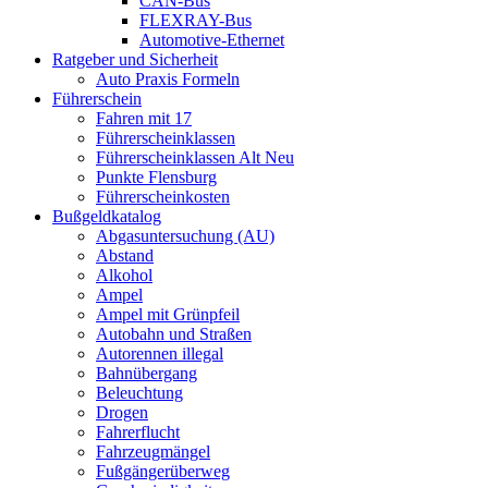
CAN-Bus
FLEXRAY-Bus
Automotive-Ethernet
Ratgeber und Sicherheit
Auto Praxis Formeln
Führerschein
Fahren mit 17
Führerscheinklassen
Führerscheinklassen Alt Neu
Punkte Flensburg
Führerscheinkosten
Bußgeldkatalog
Abgasuntersuchung (AU)
Abstand
Alkohol
Ampel
Ampel mit Grünpfeil
Autobahn und Straßen
Autorennen illegal
Bahnübergang
Beleuchtung
Drogen
Fahrerflucht
Fahrzeugmängel
Fußgängerüberweg