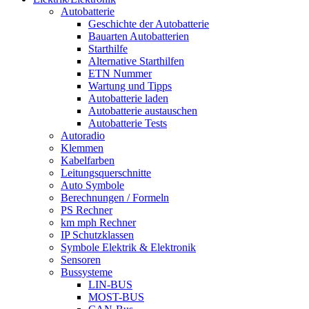
Autobatterie
Geschichte der Autobatterie
Bauarten Autobatterien
Starthilfe
Alternative Starthilfen
ETN Nummer
Wartung und Tipps
Autobatterie laden
Autobatterie austauschen
Autobatterie Tests
Autoradio
Klemmen
Kabelfarben
Leitungsquerschnitte
Auto Symbole
Berechnungen / Formeln
PS Rechner
km mph Rechner
IP Schutzklassen
Symbole Elektrik & Elektronik
Sensoren
Bussysteme
LIN-BUS
MOST-BUS