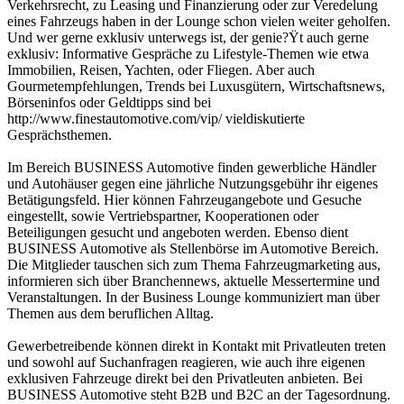
Verkehrsrecht, zu Leasing und Finanzierung oder zur Veredelung
eines Fahrzeugs haben in der Lounge schon vielen weiter geholfen.
Und wer gerne exklusiv unterwegs ist, der genie?Ÿt auch gerne
exklusiv: Informative Gespräche zu Lifestyle-Themen wie etwa
Immobilien, Reisen, Yachten, oder Fliegen. Aber auch
Gourmetempfehlungen, Trends bei Luxusgütern, Wirtschaftsnews,
Börseninfos oder Geldtipps sind bei
http://www.finestautomotive.com/vip/ vieldiskutierte
Gesprächsthemen.
Im Bereich BUSINESS Automotive finden gewerbliche Händler
und Autohäuser gegen eine jährliche Nutzungsgebühr ihr eigenes
Betätigungsfeld. Hier können Fahrzeugangebote und Gesuche
eingestellt, sowie Vertriebspartner, Kooperationen oder
Beteiligungen gesucht und angeboten werden. Ebenso dient
BUSINESS Automotive als Stellenbörse im Automotive Bereich.
Die Mitglieder tauschen sich zum Thema Fahrzeugmarketing aus,
informieren sich über Branchennews, aktuelle Messertermine und
Veranstaltungen. In der Business Lounge kommuniziert man über
Themen aus dem beruflichen Alltag.
Gewerbetreibende können direkt in Kontakt mit Privatleuten treten
und sowohl auf Suchanfragen reagieren, wie auch ihre eigenen
exklusiven Fahrzeuge direkt bei den Privatleuten anbieten. Bei
BUSINESS Automotive steht B2B und B2C an der Tagesordnung.