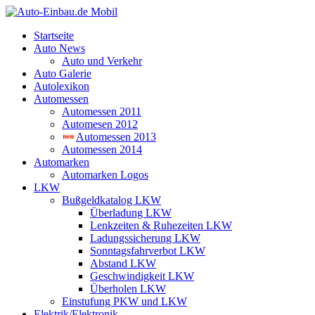
Startseite
Auto News
Auto und Verkehr
Auto Galerie
Autolexikon
Automessen
Automessen 2011
Automesen 2012
Automessen 2013
Automessen 2014
Automarken
Automarken Logos
LKW
Bußgeldkatalog LKW
Überladung LKW
Lenkzeiten & Ruhezeiten LKW
Ladungssicherung LKW
Sonntagsfahrverbot LKW
Abstand LKW
Geschwindigkeit LKW
Überholen LKW
Einstufung PKW und LKW
Elektrik/Elektronik