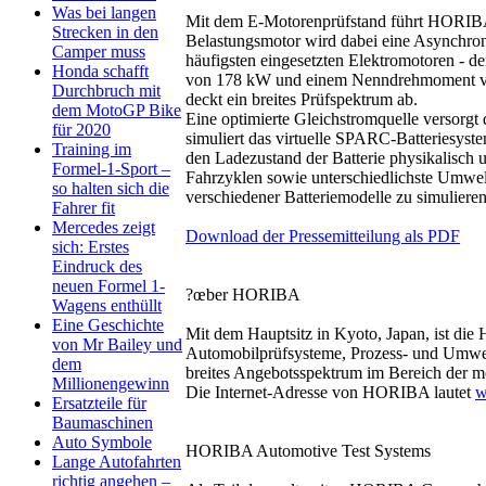
Was bei langen
Mit dem E-Motorenprüfstand führt HORIBA 
Strecken in den
Belastungsmotor wird dabei eine Asynchr
Camper muss
häufigsten eingesetzten Elektromotoren - d
Honda schafft
von 178 kW und einem Nenndrehmoment v
Durchbruch mit
deckt ein breites Prüfspektrum ab.
dem MotoGP Bike
Eine optimierte Gleichstromquelle versorg
für 2020
simuliert das virtuelle SPARC-Batteriesyste
Training im
den Ladezustand der Batterie physikalisch
Formel-1-Sport –
Fahrzyklen sowie unterschiedlichste Umwelte
so halten sich die
verschiedener Batteriemodelle zu simulieren
Fahrer fit
Mercedes zeigt
Download der Pressemitteilung als PDF
sich: Erstes
Eindruck des
neuen Formel 1-
?œber HORIBA
Wagens enthüllt
Eine Geschichte
Mit dem Hauptsitz in Kyoto, Japan, ist di
von Mr Bailey und
Automobilprüfsysteme, Prozess- und Umwelt
dem
breites Angebotsspektrum im Bereich der mo
Millionengewinn
Die Internet-Adresse von HORIBA lautet
w
Ersatzteile für
Baumaschinen
Auto Symbole
HORIBA Automotive Test Systems
Lange Autofahrten
richtig angehen –