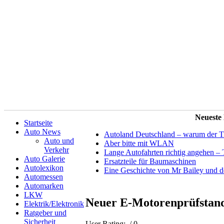
Neueste
Startseite
Auto News
Autoland Deutschland – warum der Tit
Auto und
Aber bitte mit WLAN
Verkehr
Lange Autofahrten richtig angehen – 
Auto Galerie
Ersatzteile für Baumaschinen
Autolexikon
Eine Geschichte von Mr Bailey und 
Automessen
Automarken
LKW
Neuer E-Motorenprüfstand
Elektrik/Elektronik
Ratgeber und
Sicherheit
User Rating:
/ 0