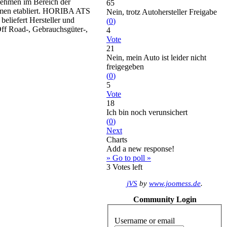
ehmen im Bereich der
65
temen etabliert. HORIBA ATS
Nein, trotz Autohersteller Freigabe
eliefert Hersteller und
(
0
)
Off Road-, Gebrauchsgüter-,
4
Vote
21
Nein, mein Auto ist leider nicht
freigegeben
(
0
)
5
Vote
18
Ich bin noch verunsichert
(
0
)
Next
Charts
Add a new response!
» Go to poll »
3
Votes left
jVS
by
www.joomess.de
.
Community Login
Username or email