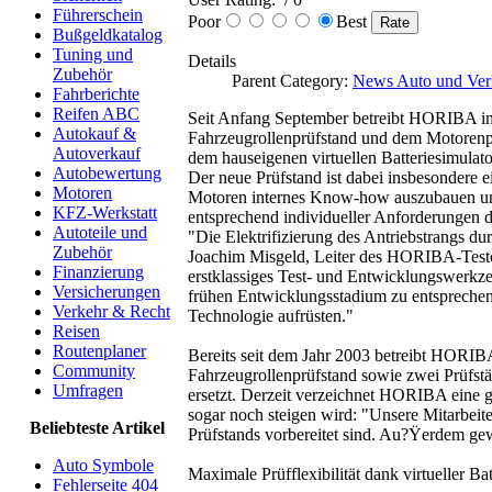
Führerschein
Poor
Best
Bußgeldkatalog
Tuning und
Details
Zubehör
Parent Category:
News Auto und Ver
Fahrberichte
Reifen ABC
Seit Anfang September betreibt HORIBA im 
Autokauf &
Fahrzeugrollenprüfstand und dem Motorenpr
Autoverkauf
dem hauseigenen virtuellen Batteriesimulato
Autobewertung
Der neue Prüfstand ist dabei insbesondere 
Motoren
Motoren internes Know-how auszubauen un
KFZ-Werkstatt
entsprechend individueller Anforderungen 
Autoteile und
"Die Elektrifizierung des Antriebstrangs du
Zubehör
Joachim Misgeld, Leiter des HORIBA-Test
Finanzierung
erstklassiges Test- und Entwicklungswerkze
Versicherungen
frühen Entwicklungsstadium zu entsprechen. 
Verkehr & Recht
Technologie aufrüsten."
Reisen
Routenplaner
Bereits seit dem Jahr 2003 betreibt HORIB
Community
Fahrzeugrollenprüfstand sowie zwei Prüfst
Umfragen
ersetzt. Derzeit verzeichnet HORIBA eine g
sogar noch steigen wird: "Unsere Mitarbei
Beliebteste Artikel
Prüfstands vorbereitet sind. Au?Ÿerdem gew
Auto Symbole
Maximale Prüfflexibilität dank virtueller Ba
Fehlerseite 404