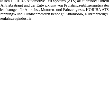
at sich HORIBA Automotive Test Systems (ATS) als führendes Untern
 Antriebsstrang und der Entwicklung von Prüfstandzertifizierungssys
lettlösungen für Antriebs-, Motoren- und Fahrzeugtests. HORIBA ATS b
erbrennungs- und Turbinenmotoren benötigt: Automobil-, Nutzfahrzeug/
nenfahrzeugindustrie.