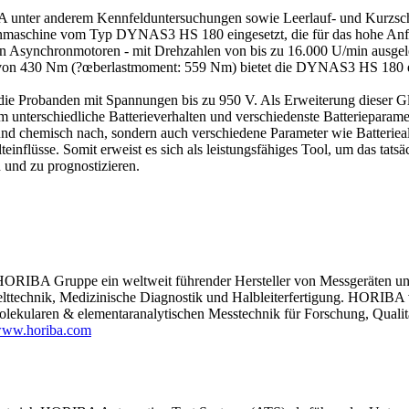
unter anderem Kennfelduntersuchungen sowie Leerlauf- und Kurzschl
onmaschine vom Typ DYNAS3 HS 180 eingesetzt, die für das hohe An
en Asynchronmotoren - mit Drehzahlen von bis zu 16.000 U/min ausgeleg
on 430 Nm (?œberlastmoment: 559 Nm) bietet die DYNAS3 HS 180 e
t die Probanden mit Spannungen bis zu 950 V. Als Erweiterung dieser 
m unterschiedliche Batterieverhalten und verschiedenste Batterieparame
 und chemisch nach, sondern auch verschiedene Parameter wie Batterie
inflüsse. Somit erweist es sich als leistungsfähiges Tool, um das tatsä
 und zu prognostizieren.
e HORIBA Gruppe ein weltweit führender Hersteller von Messgeräten un
technik, Medizinische Diagnostik und Halbleiterfertigung. HORIBA v
lekularen & elementaranalytischen Messtechnik für Forschung, Qualitä
ww.horiba.com