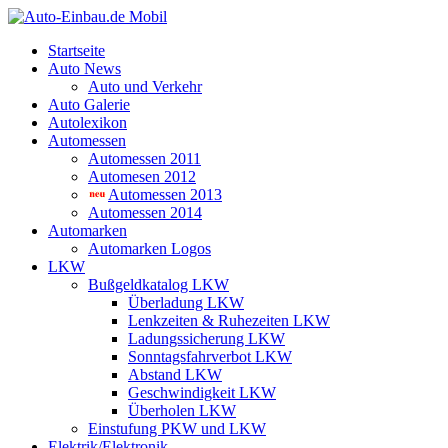
Startseite
Auto News
Auto und Verkehr
Auto Galerie
Autolexikon
Automessen
Automessen 2011
Automesen 2012
Automessen 2013
Automessen 2014
Automarken
Automarken Logos
LKW
Bußgeldkatalog LKW
Überladung LKW
Lenkzeiten & Ruhezeiten LKW
Ladungssicherung LKW
Sonntagsfahrverbot LKW
Abstand LKW
Geschwindigkeit LKW
Überholen LKW
Einstufung PKW und LKW
Elektrik/Elektronik