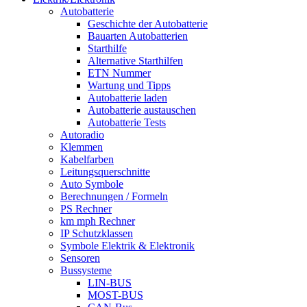
Autobatterie
Geschichte der Autobatterie
Bauarten Autobatterien
Starthilfe
Alternative Starthilfen
ETN Nummer
Wartung und Tipps
Autobatterie laden
Autobatterie austauschen
Autobatterie Tests
Autoradio
Klemmen
Kabelfarben
Leitungsquerschnitte
Auto Symbole
Berechnungen / Formeln
PS Rechner
km mph Rechner
IP Schutzklassen
Symbole Elektrik & Elektronik
Sensoren
Bussysteme
LIN-BUS
MOST-BUS