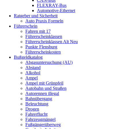
CAN-Bus
FLEXRAY-Bus
Automotive-Ethernet
Ratgeber und Sicherheit
Auto Praxis Formeln
Führerschein
Fahren mit 17
Führerscheinklassen
Führerscheinklassen Alt Neu
Punkte Flensburg
Führerscheinkosten
Bußgeldkatalog
Abgasuntersuchung (AU)
Abstand
Alkohol
Ampel
Ampel mit Grünpfeil
Autobahn und Straßen
Autorennen illegal
Bahnübergang
Beleuchtung
Drogen
Fahrerflucht
Fahrzeugmängel
Fußgängerüberweg