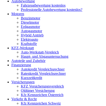
Autobewertung
Fahrzeugbewertung kostenlos
Professionelle Autobewertung kostenlos?
Motoren
Benzinmotor
Dieselmotor
Erdgasmotor
Autogasmotor
Hybrid Antrieb
Elektroauto
Kraftstoffe
KFZ-Werkstatt
Auto-Werkstatt-Vergleich
Haupt- und Abgasuntersuchung
Autoteile und Zubehör
Finanzierung
Autokredit Vergleichsrechner
Ratenkredit Vergleichsrechner
Kurzzeitkredit
Versicherungen
KFZ Versicherungsvergleich
Oldtimer Versicherung
Kfz Kennzeichen Österreich
Verkehr & Recht
Kfz Kennzeichen Schweiz