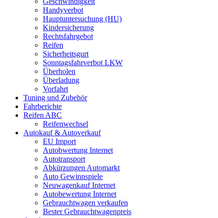
Geschwindigkeit
Handyverbot
Hauptuntersuchung (HU)
Kindersicherung
Rechtsfahrgebot
Reifen
Sicherheitsgurt
Sonntagsfahrverbot LKW
Überholen
Überladung
Vorfahrt
Tuning und Zubehör
Fahrberichte
Reifen ABC
Reifenwechsel
Autokauf & Autoverkauf
EU Import
Autobwertung Internet
Autotransport
Abkürzungen Automarkt
Auto Gewinnspiele
Neuwagenkauf Internet
Autobewertung Internet
Gebrauchtwagen verkaufen
Bester Gebrauchtwagenpreis