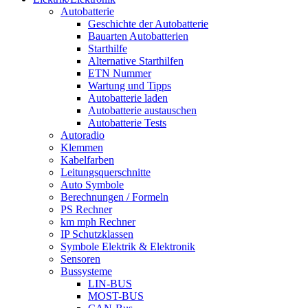
Autobatterie
Geschichte der Autobatterie
Bauarten Autobatterien
Starthilfe
Alternative Starthilfen
ETN Nummer
Wartung und Tipps
Autobatterie laden
Autobatterie austauschen
Autobatterie Tests
Autoradio
Klemmen
Kabelfarben
Leitungsquerschnitte
Auto Symbole
Berechnungen / Formeln
PS Rechner
km mph Rechner
IP Schutzklassen
Symbole Elektrik & Elektronik
Sensoren
Bussysteme
LIN-BUS
MOST-BUS