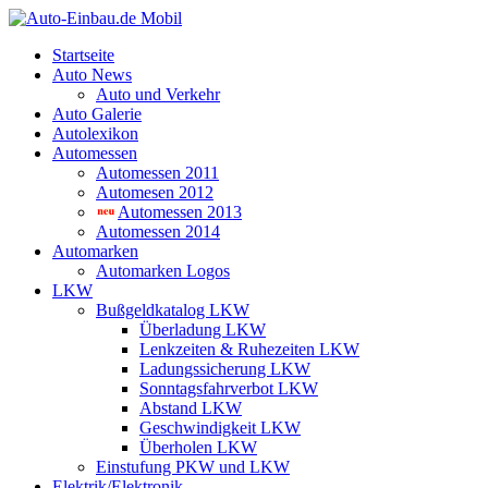
Startseite
Auto News
Auto und Verkehr
Auto Galerie
Autolexikon
Automessen
Automessen 2011
Automesen 2012
Automessen 2013
Automessen 2014
Automarken
Automarken Logos
LKW
Bußgeldkatalog LKW
Überladung LKW
Lenkzeiten & Ruhezeiten LKW
Ladungssicherung LKW
Sonntagsfahrverbot LKW
Abstand LKW
Geschwindigkeit LKW
Überholen LKW
Einstufung PKW und LKW
Elektrik/Elektronik