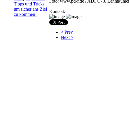
Foto: www.pd-f.de / ADFC / J. Lehmkühle
Tipps und Tricks
um sicher ans Ziel
Kontakt:
zu kommen!
< Prev
Next >