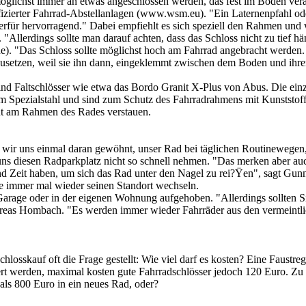
öglichst immer an etwas angeschlossen werden, das fest im Boden vera
zierter Fahrrad-Abstellanlagen (www.wsm.eu). "Ein Laternenpfahl oder
hierfür hervorragend." Dabei empfiehlt es sich speziell den Rahmen un
 "Allerdings sollte man darauf achten, dass das Schloss nicht zu tief 
. "Das Schloss sollte möglichst hoch am Fahrrad angebracht werden. A
nzusetzen, weil sie ihn dann, eingeklemmt zwischen dem Boden und ihr
nd Faltschlösser wie etwa das Bordo Granit X-Plus von Abus. Die einz
m Spezialstahl und sind zum Schutz des Fahrradrahmens mit Kunststof
gut am Rahmen des Rades verstauen.
 wir uns einmal daran gewöhnt, unser Rad bei täglichen Routinewegen,
r uns diesen Radparkplatz nicht so schnell nehmen. "Das merken aber au
d Zeit haben, um sich das Rad unter den Nagel zu rei?Ÿen", sagt Gunn
ike immer mal wieder seinen Standort wechseln.
 Garage oder in der eigenen Wohnung aufgehoben. "Allerdings sollten Si
dreas Hombach. "Es werden immer wieder Fahrräder aus den vermeintlic
osskauf oft die Frage gestellt: Wie viel darf es kosten? Eine Faustreg
iert werden, maximal kosten gute Fahrradschlösser jedoch 120 Euro. Zu 
 als 800 Euro in ein neues Rad, oder?