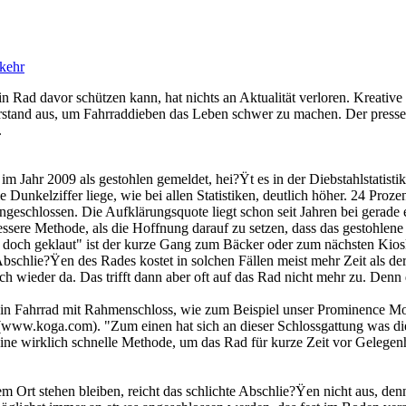
kehr
n Rad davor schützen kann, hat nichts an Aktualität verloren. Kreative 
stand aus, um Fahrraddieben das Leben schwer zu machen. Der pressedi
.
m Jahr 2009 als gestohlen gemeldet, hei?Ÿt es in der Diebstahlstatisti
Dunkelziffer liege, wie bei allen Statistiken, deutlich höher. 24 Proze
ngeschlossen. Die Aufklärungsquote liegt schon seit Jahren bei gerade 
bessere Methode, als die Hoffnung darauf zu setzen, dass das gestohlen
d doch geklaut" ist der kurze Gang zum Bäcker oder zum nächsten Kios
bschlie?Ÿen des Rades kostet in solchen Fällen meist mehr Zeit als de
eich wieder da. Das trifft dann aber oft auf das Rad nicht mehr zu. Den
t ein Fahrrad mit Rahmenschloss, wie zum Beispiel unser Prominence M
w.koga.com). "Zum einen hat sich an dieser Schlossgattung was die Qu
eine wirklich schnelle Methode, um das Rad für kurze Zeit vor Gelegen
nem Ort stehen bleiben, reicht das schlichte Abschlie?Ÿen nicht aus, de