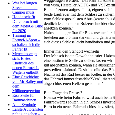
weggetragen werden. "Das Fahrrad sollte m
Was bei langen
von wsm, Hersteller ADFC- und VSF-zertifi
Strecken in den
Einkaufszonen aufgestellt ist, eignen sich 
Camper muss
beide Laufräder mit dem Schloss zu sichern.
Honda schafft
vom Schlossspezialisten Abus (www.abus.de)
Durchbruch mit
deutlich leichter einen Bolzenschneider ei
dem MotoGP Bike
ansetzen können."
für 2020
Nahezu unangreifbar für Bolzenschneider si
Training im
bestehen aus 5,5 mm starkem und gehärtete
Formel-1-Sport –
sich dieses Schloss leicht handhaben und 
so halten sich die
Fahrer fit
Immer mal den Standort wechseln
Mercedes zeigt
Der Mensch ist ein Gewohnheitstier. Haben
sich: Erstes
eine bestimmte Stelle zu stellen, lassen wi
Eindruck des
gut abschätzen können, wann sie ausreichen
neuen Formel 1-
pressedienst-fahrrad. Deshalb sollte das B
Wagens enthüllt
Nachts ist das Rad besser im Keller, in der
Eine Geschichte
das Fahrrad immer festschlie?Ÿen", rät An
von Mr Bailey und
abgeschlossenen Kellern gestohlen."
dem
Millionengewinn
Eine Frage des Preises?
Ersatzteile für
Ebenso wie beim Fahrrad wird auch beim Schl
Baumaschinen
Fahrradwertes sollten in ein Schloss invest
Auto Symbole
Euro in ein neues Fahrradschloss investiert,
Lange Autofahrten
richtig angehen –