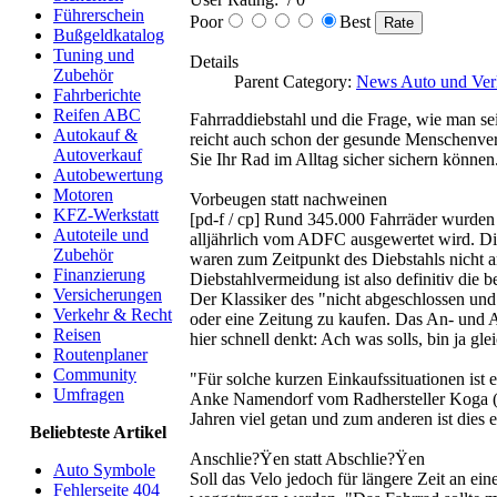
Führerschein
Poor
Best
Bußgeldkatalog
Tuning und
Details
Zubehör
Parent Category:
News Auto und Ver
Fahrberichte
Reifen ABC
Fahrraddiebstahl und die Frage, wie man sei
Autokauf &
reicht auch schon der gesunde Menschenver
Autoverkauf
Sie Ihr Rad im Alltag sicher sichern können
Autobewertung
Motoren
Vorbeugen statt nachweinen
KFZ-Werkstatt
[pd-f / cp] Rund 345.000 Fahrräder wurden i
Autoteile und
alljährlich vom ADFC ausgewertet wird. Die 
Zubehör
waren zum Zeitpunkt des Diebstahls nicht a
Finanzierung
Diebstahlvermeidung ist also definitiv die 
Versicherungen
Der Klassiker des "nicht abgeschlossen un
Verkehr & Recht
oder eine Zeitung zu kaufen. Das An- und A
Reisen
hier schnell denkt: Ach was solls, bin ja gl
Routenplaner
Community
"Für solche kurzen Einkaufssituationen is
Umfragen
Anke Namendorf vom Radhersteller Koga (ww
Jahren viel getan und zum anderen ist dies 
Beliebteste Artikel
Anschlie?Ÿen statt Abschlie?Ÿen
Auto Symbole
Soll das Velo jedoch für längere Zeit an ei
Fehlerseite 404