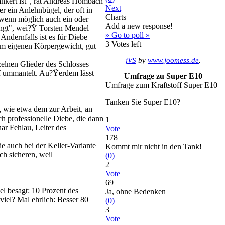
nkert ist", rät Andreas Hombach
Next
 ein Anlehnbügel, der oft in
Charts
d wenn möglich auch ein oder
Add a new response!
hängt", wei?Ÿ Torsten Mendel
» Go to poll »
ndernfalls ist es für Diebe
3
Votes left
em eigenen Körpergewicht, gut
jVS
by
www.joomess.de
.
elnen Glieder des Schlosses
f ummantelt. Au?Ÿerdem lässt
Umfrage zu Super E10
Umfrage zum Kraftstoff Super E10
Tanken Sie Super E10?
 wie etwa dem zur Arbeit, an
ch professionelle Diebe, die dann
1
ar Fehlau, Leiter des
Vote
178
e auch bei der Keller-Variante
Kommt mir nicht in den Tank!
h sicheren, weil
(
0
)
2
Vote
69
el besagt: 10 Prozent des
Ja, ohne Bedenken
viel? Mal ehrlich: Besser 80
(
0
)
3
Vote