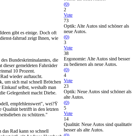
(
0
)
2
Vote
73
Optik: Alte Autos sind schöner als
neue Autos.
Ideen gibt es einige. Doch oft
(
0
)
enst-fahrrad zeigt Ihnen, wie
3
Vote
38
Ergonomie: Alte Autos sind besser
k des Bundeskriminalamtes, die
zu bedienen als neue Autos.
nt dieser gemeldeten Fahrräder
(
0
)
einmal 10 Prozent.
4
e Rad wieder auftaucht.
Vote
k, um sich mal schnell Brötchen
23
r Einkauf selbst, weshalb man
Optik: Neue Autos sind schöner als
n die Gelegenheit macht Diebe.
alte Autos.
(
0
)
odell, empfehlenswert", wei?Ÿ
5
alität betrifft in den letzten
Vote
heitsdieben zu schützen."
14
Qualität: Neue Autos sind qualitativ
besser als alte Autos.
nn das Rad kann so schnell
(
0
)