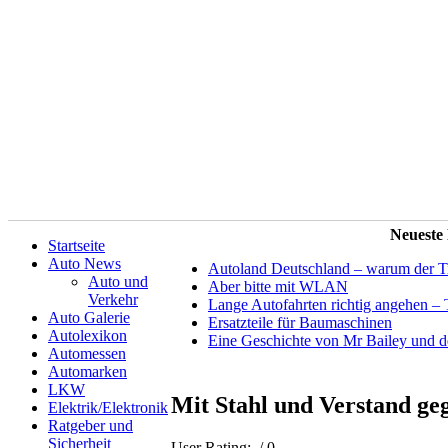
Neueste
Startseite
Auto News
Autoland Deutschland – warum der Tit
Auto und
Aber bitte mit WLAN
Verkehr
Lange Autofahrten richtig angehen – 
Auto Galerie
Ersatzteile für Baumaschinen
Autolexikon
Eine Geschichte von Mr Bailey und 
Automessen
Automarken
LKW
Mit Stahl und Verstand ge
Elektrik/Elektronik
Ratgeber und
Sicherheit
User Rating:
/ 0