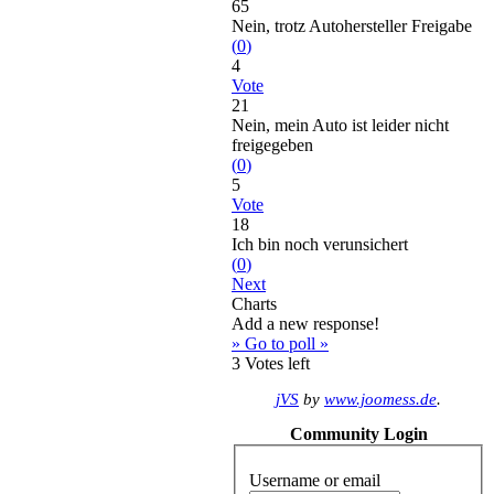
65
Nein, trotz Autohersteller Freigabe
(
0
)
4
Vote
21
Nein, mein Auto ist leider nicht
freigegeben
(
0
)
5
Vote
18
Ich bin noch verunsichert
(
0
)
Next
Charts
Add a new response!
» Go to poll »
3
Votes left
jVS
by
www.joomess.de
.
Community Login
Username or email