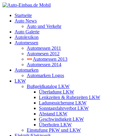
Startseite
Auto News
Auto und Verkehr
Auto Galerie
Autolexikon
Automessen
Automessen 2011
Automesen 2012
Automessen 2013
Automessen 2014
Automarken
Automarken Logos
LKW
Bußgeldkatalog LKW
Überladung LKW
Lenkzeiten & Ruhezeiten LKW
Ladungssicherung LKW
Sonntagsfahrverbot LKW
Abstand LKW
Geschwindigkeit LKW
Überholen LKW
Einstufung PKW und LKW
Elektrik/Elektronik