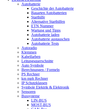
Autobatterie
Geschichte der Autobatterie
Bauarten Autobatterien
Starthilfe
Alternative Starthilfen
ETN Nummer
Wartung und Tipps
Autobatterie laden
Autobatterie austauschen
Autobatterie Tests
Autoradio
Klemmen
Kabelfarben
Leitungsquerschnitte
Auto Symbole
Berechnungen / Formeln
PS Rechner
km mph Rechner
IP Schutzklassen
Symbole Elektrik & Elektronik
Sensoren
Bussysteme
LIN-BUS
MOST-BUS