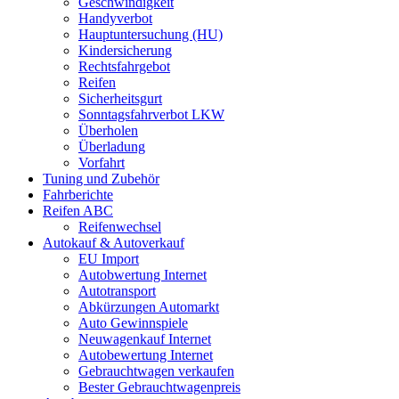
Geschwindigkeit
Handyverbot
Hauptuntersuchung (HU)
Kindersicherung
Rechtsfahrgebot
Reifen
Sicherheitsgurt
Sonntagsfahrverbot LKW
Überholen
Überladung
Vorfahrt
Tuning und Zubehör
Fahrberichte
Reifen ABC
Reifenwechsel
Autokauf & Autoverkauf
EU Import
Autobwertung Internet
Autotransport
Abkürzungen Automarkt
Auto Gewinnspiele
Neuwagenkauf Internet
Autobewertung Internet
Gebrauchtwagen verkaufen
Bester Gebrauchtwagenpreis