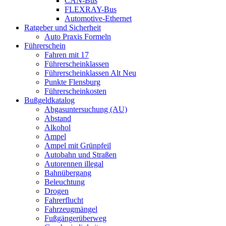
CAN-Bus
FLEXRAY-Bus
Automotive-Ethernet
Ratgeber und Sicherheit
Auto Praxis Formeln
Führerschein
Fahren mit 17
Führerscheinklassen
Führerscheinklassen Alt Neu
Punkte Flensburg
Führerscheinkosten
Bußgeldkatalog
Abgasuntersuchung (AU)
Abstand
Alkohol
Ampel
Ampel mit Grünpfeil
Autobahn und Straßen
Autorennen illegal
Bahnübergang
Beleuchtung
Drogen
Fahrerflucht
Fahrzeugmängel
Fußgängerüberweg