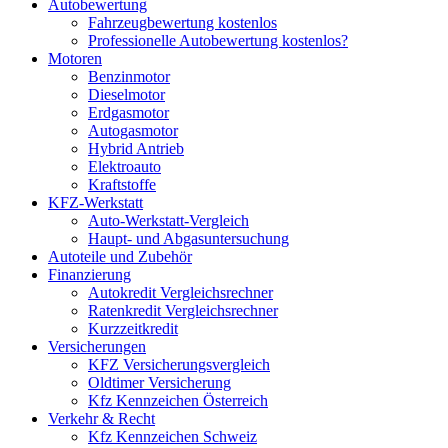
Autobewertung
Fahrzeugbewertung kostenlos
Professionelle Autobewertung kostenlos?
Motoren
Benzinmotor
Dieselmotor
Erdgasmotor
Autogasmotor
Hybrid Antrieb
Elektroauto
Kraftstoffe
KFZ-Werkstatt
Auto-Werkstatt-Vergleich
Haupt- und Abgasuntersuchung
Autoteile und Zubehör
Finanzierung
Autokredit Vergleichsrechner
Ratenkredit Vergleichsrechner
Kurzzeitkredit
Versicherungen
KFZ Versicherungsvergleich
Oldtimer Versicherung
Kfz Kennzeichen Österreich
Verkehr & Recht
Kfz Kennzeichen Schweiz