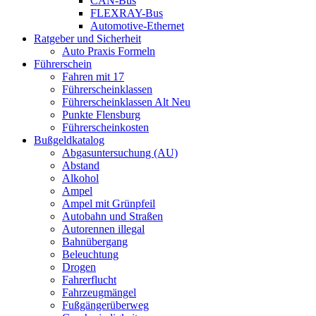
CAN-Bus
FLEXRAY-Bus
Automotive-Ethernet
Ratgeber und Sicherheit
Auto Praxis Formeln
Führerschein
Fahren mit 17
Führerscheinklassen
Führerscheinklassen Alt Neu
Punkte Flensburg
Führerscheinkosten
Bußgeldkatalog
Abgasuntersuchung (AU)
Abstand
Alkohol
Ampel
Ampel mit Grünpfeil
Autobahn und Straßen
Autorennen illegal
Bahnübergang
Beleuchtung
Drogen
Fahrerflucht
Fahrzeugmängel
Fußgängerüberweg