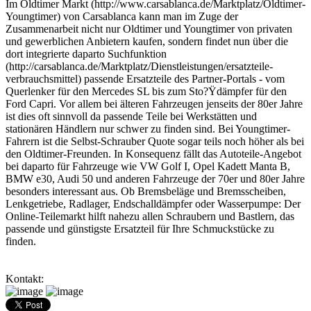
Im Oldtimer Markt (http://www.carsablanca.de/Marktplatz/Oldtimer-
Youngtimer) von Carsablanca kann man im Zuge der
Zusammenarbeit nicht nur Oldtimer und Youngtimer von privaten
und gewerblichen Anbietern kaufen, sondern findet nun über die
dort integrierte daparto Suchfunktion
(http://carsablanca.de/Marktplatz/Dienstleistungen/ersatzteile-
verbrauchsmittel) passende Ersatzteile des Partner-Portals - vom
Querlenker für den Mercedes SL bis zum Sto?Ÿdämpfer für den
Ford Capri. Vor allem bei älteren Fahrzeugen jenseits der 80er Jahre
ist dies oft sinnvoll da passende Teile bei Werkstätten und
stationären Händlern nur schwer zu finden sind. Bei Youngtimer-
Fahrern ist die Selbst-Schrauber Quote sogar teils noch höher als bei
den Oldtimer-Freunden. In Konsequenz fällt das Autoteile-Angebot
bei daparto für Fahrzeuge wie VW Golf I, Opel Kadett Manta B,
BMW e30, Audi 50 und anderen Fahrzeuge der 70er und 80er Jahre
besonders interessant aus. Ob Bremsbeläge und Bremsscheiben,
Lenkgetriebe, Radlager, Endschalldämpfer oder Wasserpumpe: Der
Online-Teilemarkt hilft nahezu allen Schraubern und Bastlern, das
passende und günstigste Ersatzteil für Ihre Schmuckstücke zu
finden.
Kontakt: