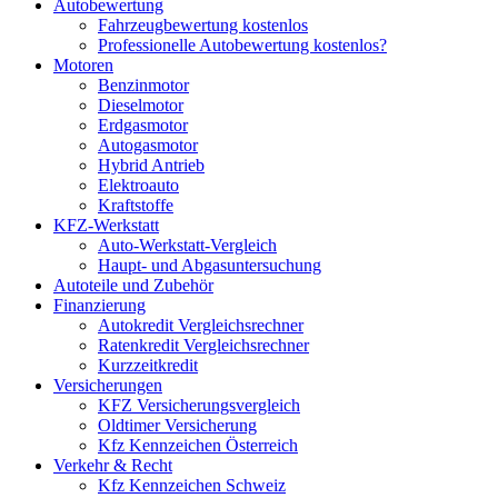
Autobewertung
Fahrzeugbewertung kostenlos
Professionelle Autobewertung kostenlos?
Motoren
Benzinmotor
Dieselmotor
Erdgasmotor
Autogasmotor
Hybrid Antrieb
Elektroauto
Kraftstoffe
KFZ-Werkstatt
Auto-Werkstatt-Vergleich
Haupt- und Abgasuntersuchung
Autoteile und Zubehör
Finanzierung
Autokredit Vergleichsrechner
Ratenkredit Vergleichsrechner
Kurzzeitkredit
Versicherungen
KFZ Versicherungsvergleich
Oldtimer Versicherung
Kfz Kennzeichen Österreich
Verkehr & Recht
Kfz Kennzeichen Schweiz