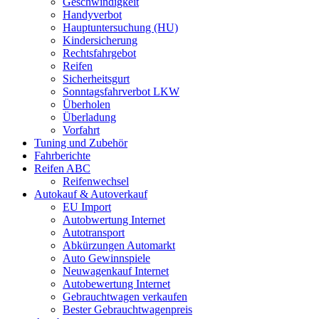
Geschwindigkeit
Handyverbot
Hauptuntersuchung (HU)
Kindersicherung
Rechtsfahrgebot
Reifen
Sicherheitsgurt
Sonntagsfahrverbot LKW
Überholen
Überladung
Vorfahrt
Tuning und Zubehör
Fahrberichte
Reifen ABC
Reifenwechsel
Autokauf & Autoverkauf
EU Import
Autobwertung Internet
Autotransport
Abkürzungen Automarkt
Auto Gewinnspiele
Neuwagenkauf Internet
Autobewertung Internet
Gebrauchtwagen verkaufen
Bester Gebrauchtwagenpreis