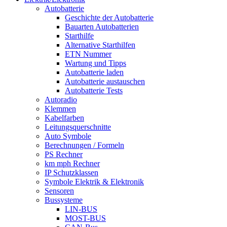
Autobatterie
Geschichte der Autobatterie
Bauarten Autobatterien
Starthilfe
Alternative Starthilfen
ETN Nummer
Wartung und Tipps
Autobatterie laden
Autobatterie austauschen
Autobatterie Tests
Autoradio
Klemmen
Kabelfarben
Leitungsquerschnitte
Auto Symbole
Berechnungen / Formeln
PS Rechner
km mph Rechner
IP Schutzklassen
Symbole Elektrik & Elektronik
Sensoren
Bussysteme
LIN-BUS
MOST-BUS