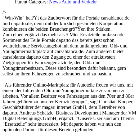
Parent Category:
News Auto und Verkehr
/>
"Win-Win" hei?Ÿt das Zauberwort für die Portale carsablanca.de
und daparto.de, denn mit der kürzlich gestarteten Kooperation
kombinieren die beiden Branchengrö?Ÿen ihre Stärken.
Zum einen ergänzt das mehr als 5 Mio. Ersatzteile umfassende
Sortiment des Teile-Portals daparto das bereits jetzt schon
weitreichende Serviceangebot mit dem umfangreichen Old- und
Youngtimermarktplatz auf carsablanca.de. Zum anderen bietet
carsablanca daparto den Zugang zu einer der attraktivsten
Zielgruppen für Fahrzeugersatzteile, den Old- und
Youngtimerbesitzern. Diese sind besonders dafür bekannt, gern
selbst an ihren Fahrzeugen zu schrauben und zu basteln.
"Als führender Online-Marktplatz für Autoteile freuen wir uns, mit
einem der führenden Old-und Youngtimerportale zusammen zu
arbeiten. Vor allem Besitzer von Fahrzeugen aus den 70er und 80er
Jahren gehören zu unserer Kernzielgruppe", sagt Christian Koeper,
Geschäftsführer der magari internet GmbH, dem Betreiber von
daparto. Andreas Schätzle, Business Development Manager der VM
Digital Beteiligungs GmbH, ergänzt: "Unsere User sind am Thema
"Ersatzteile" sehr interessiert. Mit daparto haben wir nun den
optimalen Partner für diesen Bereich gefunden".