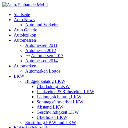
Startseite
Auto News
Auto und Verkehr
Auto Galerie
Autolexikon
Automessen
Automessen 2011
Automesen 2012
Automessen 2013
Automessen 2014
Automarken
Automarken Logos
LKW
Bußgeldkatalog LKW
Überladung LKW
Lenkzeiten & Ruhezeiten LKW
Ladungssicherung LKW
Sonntagsfahrverbot LKW
Abstand LKW
Geschwindigkeit LKW
Überholen LKW
Einstufung PKW und LKW
Elektrik/Elektronik