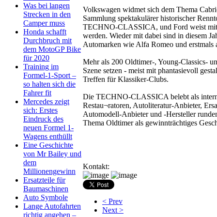
Was bei langen
Volkswagen widmet sich dem Thema Cabriol
Strecken in den
Sammlung spektakulärer historischer Rennto
Camper muss
TECHNO-CLASSICA, und Ford weist mit inte
Honda schafft
werden. Wieder mit dabei sind in diesem Ja
Durchbruch mit
Automarken wie Alfa Romeo und erstmals 
dem MotoGP Bike
für 2020
Mehr als 200 Oldtimer-, Young-Classics- 
Training im
Szene setzen - meist mit phantasievoll g
Formel-1-Sport –
Treffen für Klassiker-Clubs.
so halten sich die
Fahrer fit
Die TECHNO-CLASSICA belebt als internati
Mercedes zeigt
Restau¬ratoren, Autoliteratur-Anbieter, Ers
sich: Erstes
Automodell-Anbieter und -Hersteller runden d
Eindruck des
Thema Oldtimer als gewinnträchtiges Geschä
neuen Formel 1-
Wagens enthüllt
Eine Geschichte
von Mr Bailey und
dem
Kontakt:
Millionengewinn
Ersatzteile für
Baumaschinen
Auto Symbole
< Prev
Lange Autofahrten
Next >
richtig angehen –