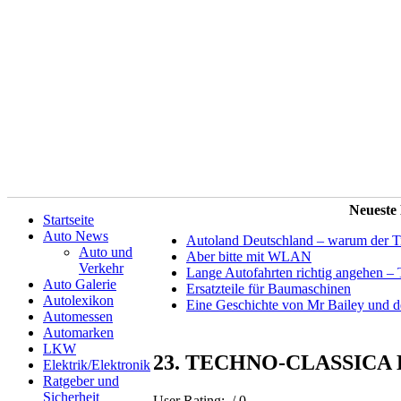
Neueste
Startseite
Auto News
Autoland Deutschland – warum der Tit
Auto und
Aber bitte mit WLAN
Verkehr
Lange Autofahrten richtig angehen – 
Auto Galerie
Ersatzteile für Baumaschinen
Autolexikon
Eine Geschichte von Mr Bailey und 
Automessen
Automarken
LKW
23. TECHNO-CLASSICA
Elektrik/Elektronik
Ratgeber und
Sicherheit
User Rating:
/ 0