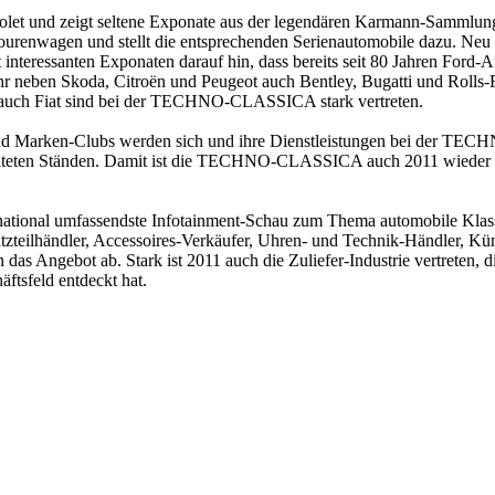
et und zeigt seltene Exponate aus der legendären Karmann-Sammlung,
urenwagen und stellt die entsprechenden Serienautomobile dazu. Neu is
ressanten Exponaten darauf hin, dass bereits seit 80 Jahren Ford-A
hr neben Skoda, Citroën und Peugeot auch Bentley, Bugatti und Rolls-
auch Fiat sind bei der TECHNO-CLASSICA stark vertreten.
und Marken-Clubs werden sich und ihre Dienstleistungen bei der TE
estalteten Ständen. Damit ist die TECHNO-CLASSICA auch 2011 wieder
onal umfassendste Infotainment-Schau zum Thema automobile Klassik 
atzteilhändler, Accessoires-Verkäufer, Uhren- und Technik-Händler, Kü
as Angebot ab. Stark ist 2011 auch die Zuliefer-Industrie vertreten, di
ftsfeld entdeckt hat.