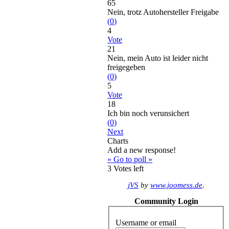
65
Nein, trotz Autohersteller Freigabe
(
0
)
4
Vote
21
Nein, mein Auto ist leider nicht
freigegeben
(
0
)
5
Vote
18
Ich bin noch verunsichert
(
0
)
Next
Charts
Add a new response!
» Go to poll »
3
Votes left
jVS
by
www.joomess.de
.
Community Login
Username or email