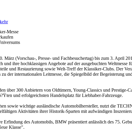
kehr
iker-Messe
rkaufen
-Universums
rz (Vorschau-, Presse- und Fachbesuchertag) bis zum 3. April 2011
ich und ihre hochklassigen Angebote auf der ausgebuchten Weltmesse fü
eile und Restaurierung sowie Welt-Treff der Klassiker-Clubs. Der Vera
zu der internationalen Leitmesse, die Spiegelbild der Begeisterung un
den über 300 Anbietern von Oldtimern, Young-Classics und Prestige-C
Ÿten und erfolgreichsten Handelsplatz für Liebhaber-Fahrzeuge.
schen sowie wichtige ausländische Automobilhersteller, nutzt die T
ielfältigen Aktivitäten ihrer Historik-Sparten mit aufwändigen Inszenier
re Erfindung des Automobils, BMW präsentiert anlässlich des 75. Ge
Neue Klasse".