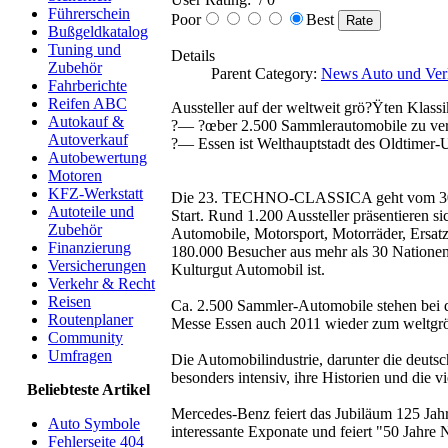
Führerschein
Poor
Best
Bußgeldkatalog
Tuning und
Details
Zubehör
Parent Category:
News Auto und Ver
Fahrberichte
Reifen ABC
Aussteller auf der weltweit grö?Ÿten Klass
Autokauf &
?— ?œber 2.500 Sammlerautomobile zu ve
Autoverkauf
?— Essen ist Welthauptstadt des Oldtimer
Autobewertung
Motoren
KFZ-Werkstatt
Die 23. TECHNO-CLASSICA geht vom 30. Mä
Autoteile und
Start. Rund 1.200 Aussteller präsentieren s
Zubehör
Automobile, Motorsport, Motorräder, Ersatzt
Finanzierung
180.000 Besucher aus mehr als 30 Nationen 
Versicherungen
Kulturgut Automobil ist.
Verkehr & Recht
Reisen
Ca. 2.500 Sammler-Automobile stehen bei 
Routenplaner
Messe Essen auch 2011 wieder zum weltgrö?
Community
Umfragen
Die Automobilindustrie, darunter die deut
besonders intensiv, ihre Historien und die v
Beliebteste Artikel
Mercedes-Benz feiert das Jubiläum 125 Jah
Auto Symbole
interessante Exponate und feiert "50 Jahre 
Fehlerseite 404