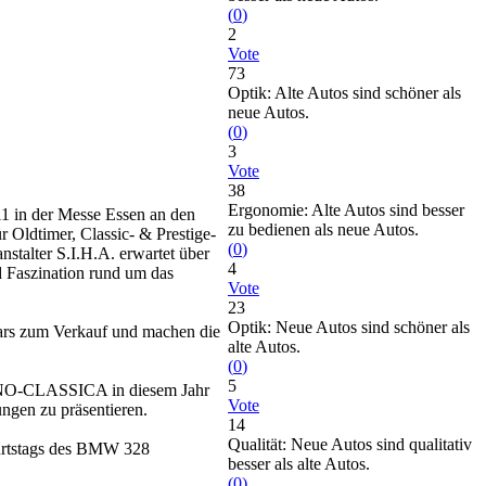
(
0
)
2
Vote
73
Optik: Alte Autos sind schöner als
neue Autos.
(
0
)
3
Vote
38
Ergonomie: Alte Autos sind besser
 in der Messe Essen an den
zu bedienen als neue Autos.
r Oldtimer, Classic- & Prestige-
(
0
)
nstalter S.I.H.A. erwartet über
4
d Faszination rund um das
Vote
23
Optik: Neue Autos sind schöner als
ars zum Verkauf und machen die
alte Autos.
(
0
)
5
ECHNO-CLASSICA in diesem Jahr
Vote
ungen zu präsentieren.
14
Qualität: Neue Autos sind qualitativ
burtstags des BMW 328
besser als alte Autos.
(
0
)