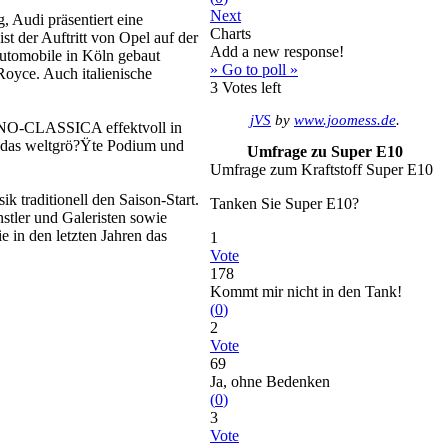
Next
 Audi präsentiert eine
Charts
t der Auftritt von Opel auf der
Add a new response!
utomobile in Köln gebaut
» Go to poll »
Royce. Auch italienische
3
Votes left
jVS
by
www.joomess.de
.
CHNO-CLASSICA effektvoll in
 das weltgrö?Ÿte Podium und
Umfrage zu Super E10
Umfrage zum Kraftstoff Super E10
traditionell den Saison-Start.
Tanken Sie Super E10?
nstler und Galeristen sowie
e in den letzten Jahren das
1
Vote
178
Kommt mir nicht in den Tank!
(
0
)
2
Vote
69
Ja, ohne Bedenken
(
0
)
3
Vote