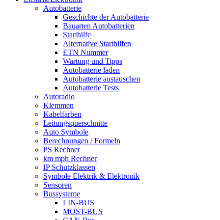
Autobatterie
Geschichte der Autobatterie
Bauarten Autobatterien
Starthilfe
Alternative Starthilfen
ETN Nummer
Wartung und Tipps
Autobatterie laden
Autobatterie austauschen
Autobatterie Tests
Autoradio
Klemmen
Kabelfarben
Leitungsquerschnitte
Auto Symbole
Berechnungen / Formeln
PS Rechner
km mph Rechner
IP Schutzklassen
Symbole Elektrik & Elektronik
Sensoren
Bussysteme
LIN-BUS
MOST-BUS