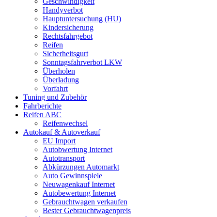
Geschwindigkeit
Handyverbot
Hauptuntersuchung (HU)
Kindersicherung
Rechtsfahrgebot
Reifen
Sicherheitsgurt
Sonntagsfahrverbot LKW
Überholen
Überladung
Vorfahrt
Tuning und Zubehör
Fahrberichte
Reifen ABC
Reifenwechsel
Autokauf & Autoverkauf
EU Import
Autobwertung Internet
Autotransport
Abkürzungen Automarkt
Auto Gewinnspiele
Neuwagenkauf Internet
Autobewertung Internet
Gebrauchtwagen verkaufen
Bester Gebrauchtwagenpreis