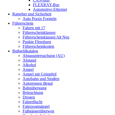
CAN-Bus
FLEXRAY-Bus
Automotive-Ethernet
Ratgeber und Sicherheit
Auto Praxis Formeln
Führerschein
Fahren mit 17
Führerscheinklassen
Führerscheinklassen Alt Neu
Punkte Flensburg
Führerscheinkosten
Bußgeldkatalog
Abgasuntersuchung (AU)
Abstand
Alkohol
Ampel
Ampel mit Grünpfeil
Autobahn und Straßen
Autorennen illegal
Bahnübergang
Beleuchtung
Drogen
Fahrerflucht
Fahrzeugmängel
Fußgängerüberweg