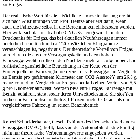
zu Erdgas.
Der realistische Wert für die tatsächliche Umweltentlastung ergibt
sich nach Ausführungen von Prof. Heinze aber erst dann, wenn
auch die Fahrzeuge selbst in die Berechnungen einbezogen werden.
Hier wirkt sich das relativ hohe CNG-Systemgewicht mit den
Drucktanks für Erdgas, das bei aktuellen Neufahrzeugen immer
noch durchschnittlich mit ca.150 zusätzlichen Kilogramm zu
veranschlagen ist, negativ aus. Der theoretische Vorteil von Erdgas
wird durch die aus der Versorgungskette und dem hohen
Fahrzeuggewicht resultierenden Nachteile mehr als aufgehoben. Die
realistische ganzheitliche Betrachtung in der Kette von der
Förderquelle bis Fahrzeugbetrieb zeigt, dass Flüssiggas im Vergleich
zu Benzin pro gefahrenem Kilometer den CO2-Aussto?Ÿ um 26,8 g
reduziert und im Vergleich zu Erdgas ebenfalls einen Vorteil von 5,5
g pro Kilometer aufweist. Werden bivalente Erdgas-Fahrzeuge mit
Benzin gefahren, steigt sogar deren Umweltbelastung. Sie sto?Ÿen
in diesem Fall durchschnittlich 8,1 Prozent mehr CO2 aus als ein
vergleichbares Fahrzeug im reinen Benzinbetrieb.
Robert Schneiderbanger, Geschäftsführer des Deutschen Verbandes
Flüssiggas (DVFG), hofft, dass von der Automobilindustrie künftig
nicht nur theoretische Verbrennungswerte angegeben werden,
sondern die realistischen Werte der tatsächlichen CO2-Einsparung