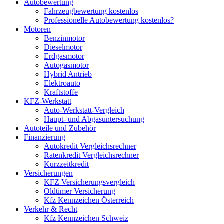
Autobewertung
Fahrzeugbewertung kostenlos
Professionelle Autobewertung kostenlos?
Motoren
Benzinmotor
Dieselmotor
Erdgasmotor
Autogasmotor
Hybrid Antrieb
Elektroauto
Kraftstoffe
KFZ-Werkstatt
Auto-Werkstatt-Vergleich
Haupt- und Abgasuntersuchung
Autoteile und Zubehör
Finanzierung
Autokredit Vergleichsrechner
Ratenkredit Vergleichsrechner
Kurzzeitkredit
Versicherungen
KFZ Versicherungsvergleich
Oldtimer Versicherung
Kfz Kennzeichen Österreich
Verkehr & Recht
Kfz Kennzeichen Schweiz