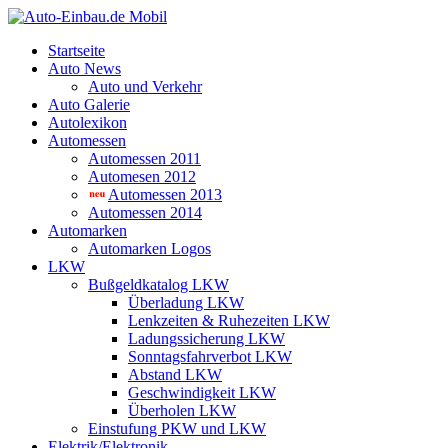
Startseite
Auto News
Auto und Verkehr
Auto Galerie
Autolexikon
Automessen
Automessen 2011
Automesen 2012
Automessen 2013
Automessen 2014
Automarken
Automarken Logos
LKW
Bußgeldkatalog LKW
Überladung LKW
Lenkzeiten & Ruhezeiten LKW
Ladungssicherung LKW
Sonntagsfahrverbot LKW
Abstand LKW
Geschwindigkeit LKW
Überholen LKW
Einstufung PKW und LKW
Elektrik/Elektronik