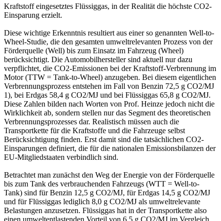
Kraftstoff eingesetztes Flüssiggas, in der Realität die höchste CO2-
Einsparung erzielt.
Diese wichtige Erkenntnis resultiert aus einer so genannten Well-to-
Wheel-Studie, die den gesamten umweltrelevanten Prozess von der
Förderquelle (Well) bis zum Einsatz im Fahrzeug (Wheel)
berücksichtigt. Die Automobilhersteller sind aktuell nur dazu
verpflichtet, die CO2-Emissionen bei der Kraftstoff-Verbrennung im
Motor (TTW = Tank-to-Wheel) anzugeben. Bei diesem eigentlichen
Verbrennungsprozess entstehen im Fall von Benzin 72,5 g CO2/MJ
1), bei Erdgas 58,4 g CO2/MJ und bei Flüssiggas 65,8 g CO2/MJ.
Diese Zahlen bilden nach Worten von Prof. Heinze jedoch nicht die
Wirklichkeit ab, sondern stellen nur das Segment des theoretischen
Verbrennungsprozesses dar. Realistisch müssen auch die
Transportkette für die Kraftstoffe und die Fahrzeuge selbst
Berücksichtigung finden. Erst damit sind die tatsächlichen CO2-
Einsparungen definiert, die für die nationalen Emissionsbilanzen der
EU-Mitgliedstaaten verbindlich sind.
Betrachtet man zunächst den Weg der Energie von der Förderquelle
bis zum Tank des verbrauchenden Fahrzeugs (WTT = Well-to-
Tank) sind für Benzin 12,5 g CO2/MJ, für Erdgas 14,5 g CO2/MJ
und für Flüssiggas lediglich 8,0 g CO2/MJ als umweltrelevante
Belastungen anzusetzen. Flüssiggas hat in der Transportkette also
einen umweltentlastenden Vorteil von 6,5 g CO2/MJ im Vergleich