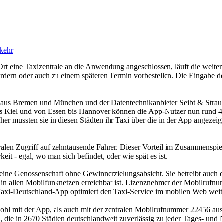
kehr
 Ort eine Taxizentrale an die Anwendung angeschlossen, läuft die weite
rdern oder auch zu einem späteren Termin vorbestellen. Die Eingabe der
 aus Bremen und München und der Datentechnikanbieter Seibt & Strau
is Kiel und von Essen bis Hannover können die App-Nutzer nun rund 4.
her mussten sie in diesen Städten ihr Taxi über die in der App angezei
alen Zugriff auf zehntausende Fahrer. Dieser Vorteil im Zusammenspie
eit - egal, wo man sich befindet, oder wie spät es ist.
eine Genossenschaft ohne Gewinnerzielungsabsicht. Sie betreibt auch d
 in allen Mobilfunknetzen erreichbar ist. Lizenznehmer der Mobilrufn
Taxi-Deutschland-App optimiert den Taxi-Service im mobilen Web weit
l mit der App, als auch mit der zentralen Mobilrufnummer 22456 aus a
die in 2670 Städten deutschlandweit zuverlässig zu jeder Tages- und N