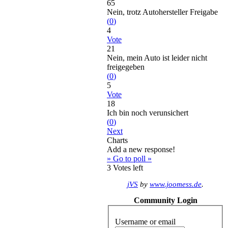
65
Nein, trotz Autohersteller Freigabe
(
0
)
4
Vote
21
Nein, mein Auto ist leider nicht
freigegeben
(
0
)
5
Vote
18
Ich bin noch verunsichert
(
0
)
Next
Charts
Add a new response!
» Go to poll »
3
Votes left
jVS
by
www.joomess.de
.
Community Login
Username or email