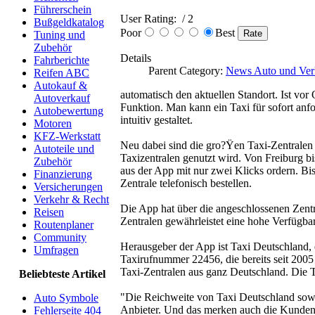
Führerschein
User Rating:
/ 2
Bußgeldkatalog
Poor
Best
Tuning und
Zubehör
Details
Fahrberichte
Parent Category:
News Auto und Ver
Reifen ABC
Autokauf &
automatisch den aktuellen Standort. Ist vor
Autoverkauf
Funktion. Man kann ein Taxi für sofort anfo
Autobewertung
intuitiv gestaltet.
Motoren
KFZ-Werkstatt
Neu dabei sind die gro?Ÿen Taxi-Zentralen
Autoteile und
Taxizentralen genutzt wird. Von Freiburg b
Zubehör
aus der App mit nur zwei Klicks ordern. Bis
Finanzierung
Zentrale telefonisch bestellen.
Versicherungen
Verkehr & Recht
Die App hat über die angeschlossenen Zentr
Reisen
Zentralen gewährleistet eine hohe Verfügbark
Routenplaner
Community
Herausgeber der App ist Taxi Deutschland, 
Umfragen
Taxirufnummer 22456, die bereits seit 2005
Taxi-Zentralen aus ganz Deutschland. Die 
Beliebteste Artikel
"Die Reichweite von Taxi Deutschland sowoh
Auto Symbole
Anbieter. Und das merken auch die Kunden, 
Fehlerseite 404