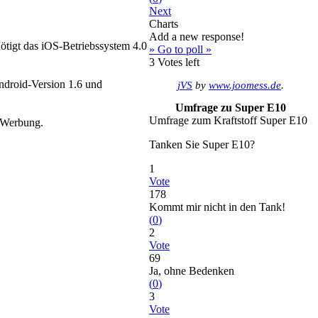
Next
Charts
Add a new response!
ötigt das iOS-Betriebssystem 4.0
» Go to poll »
3
Votes left
ndroid-Version 1.6 und
jVS
by
www.joomess.de
.
Umfrage zu Super E10
Umfrage zum Kraftstoff Super E10
n Werbung.
Tanken Sie Super E10?
1
Vote
178
Kommt mir nicht in den Tank!
(
0
)
2
Vote
69
Ja, ohne Bedenken
(
0
)
3
Vote