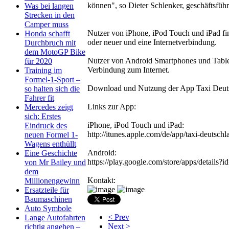
können", so Dieter Schlenker, geschäftsfüh
Was bei langen
Strecken in den
Camper muss
Nutzer von iPhone, iPod Touch und iPad fin
Honda schafft
oder neuer und eine Internetverbindung.
Durchbruch mit
dem MotoGP Bike
Nutzer von Android Smartphones und Tablets
für 2020
Verbindung zum Internet.
Training im
Formel-1-Sport –
Download und Nutzung der App Taxi Deutsch
so halten sich die
Fahrer fit
Links zur App:
Mercedes zeigt
sich: Erstes
iPhone, iPod Touch und iPad:
Eindruck des
http://itunes.apple.com/de/app/taxi-deuts
neuen Formel 1-
Wagens enthüllt
Android:
Eine Geschichte
https://play.google.com/store/apps/details?i
von Mr Bailey und
dem
Kontakt:
Millionengewinn
Ersatzteile für
Baumaschinen
Auto Symbole
< Prev
Lange Autofahrten
Next >
richtig angehen –