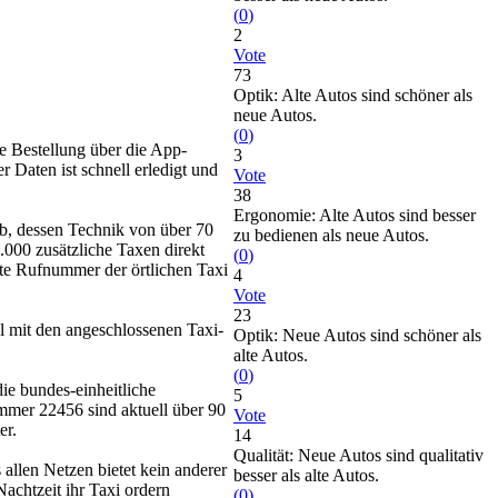
(
0
)
2
Vote
73
Optik: Alte Autos sind schöner als
neue Autos.
(
0
)
re Bestellung über die App-
3
 Daten ist schnell erledigt und
Vote
38
Ergonomie: Alte Autos sind besser
b, dessen Technik von über 70
zu bedienen als neue Autos.
000 zusätzliche Taxen direkt
(
0
)
gte Rufnummer der örtlichen Taxi
4
Vote
23
l mit den angeschlossenen Taxi-
Optik: Neue Autos sind schöner als
alte Autos.
(
0
)
ie bundes-einheitliche
5
ummer 22456 sind aktuell über 90
Vote
er.
14
Qualität: Neue Autos sind qualitativ
llen Netzen bietet kein anderer
besser als alte Autos.
achtzeit ihr Taxi ordern
(
0
)