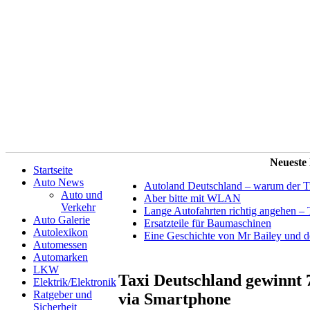
Neueste
Startseite
Auto News
Autoland Deutschland – warum der Tit
Auto und
Aber bitte mit WLAN
Verkehr
Lange Autofahrten richtig angehen – 
Auto Galerie
Ersatzteile für Baumaschinen
Autolexikon
Eine Geschichte von Mr Bailey und 
Automessen
Automarken
LKW
Taxi Deutschland gewinnt 
Elektrik/Elektronik
Ratgeber und
via Smartphone
Sicherheit