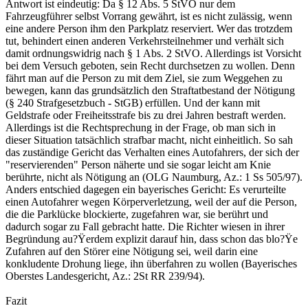
Antwort ist eindeutig: Da § 12 Abs. 5 StVO nur dem
Fahrzeugführer selbst Vorrang gewährt, ist es nicht zulässig, wenn
eine andere Person ihm den Parkplatz reserviert. Wer das trotzdem
tut, behindert einen anderen Verkehrsteilnehmer und verhält sich
damit ordnungswidrig nach § 1 Abs. 2 StVO. Allerdings ist Vorsicht
bei dem Versuch geboten, sein Recht durchsetzen zu wollen. Denn
fährt man auf die Person zu mit dem Ziel, sie zum Weggehen zu
bewegen, kann das grundsätzlich den Straftatbestand der Nötigung
(§ 240 Strafgesetzbuch - StGB) erfüllen. Und der kann mit
Geldstrafe oder Freiheitsstrafe bis zu drei Jahren bestraft werden.
Allerdings ist die Rechtsprechung in der Frage, ob man sich in
dieser Situation tatsächlich strafbar macht, nicht einheitlich. So sah
das zuständige Gericht das Verhalten eines Autofahrers, der sich der
"reservierenden" Person näherte und sie sogar leicht am Knie
berührte, nicht als Nötigung an (OLG Naumburg, Az.: 1 Ss 505/97).
Anders entschied dagegen ein bayerisches Gericht: Es verurteilte
einen Autofahrer wegen Körperverletzung, weil der auf die Person,
die die Parklücke blockierte, zugefahren war, sie berührt und
dadurch sogar zu Fall gebracht hatte. Die Richter wiesen in ihrer
Begründung au?Ÿerdem explizit darauf hin, dass schon das blo?Ÿe
Zufahren auf den Störer eine Nötigung sei, weil darin eine
konkludente Drohung liege, ihn überfahren zu wollen (Bayerisches
Oberstes Landesgericht, Az.: 2St RR 239/94).
Fazit