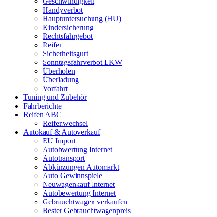
Geschwindigkeit
Handyverbot
Hauptuntersuchung (HU)
Kindersicherung
Rechtsfahrgebot
Reifen
Sicherheitsgurt
Sonntagsfahrverbot LKW
Überholen
Überladung
Vorfahrt
Tuning und Zubehör
Fahrberichte
Reifen ABC
Reifenwechsel
Autokauf & Autoverkauf
EU Import
Autobwertung Internet
Autotransport
Abkürzungen Automarkt
Auto Gewinnspiele
Neuwagenkauf Internet
Autobewertung Internet
Gebrauchtwagen verkaufen
Bester Gebrauchtwagenpreis