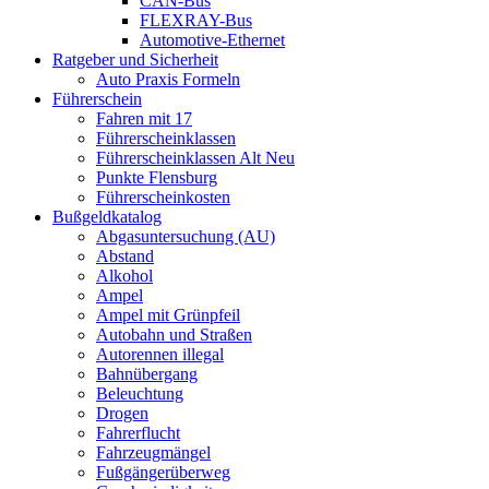
CAN-Bus
FLEXRAY-Bus
Automotive-Ethernet
Ratgeber und Sicherheit
Auto Praxis Formeln
Führerschein
Fahren mit 17
Führerscheinklassen
Führerscheinklassen Alt Neu
Punkte Flensburg
Führerscheinkosten
Bußgeldkatalog
Abgasuntersuchung (AU)
Abstand
Alkohol
Ampel
Ampel mit Grünpfeil
Autobahn und Straßen
Autorennen illegal
Bahnübergang
Beleuchtung
Drogen
Fahrerflucht
Fahrzeugmängel
Fußgängerüberweg