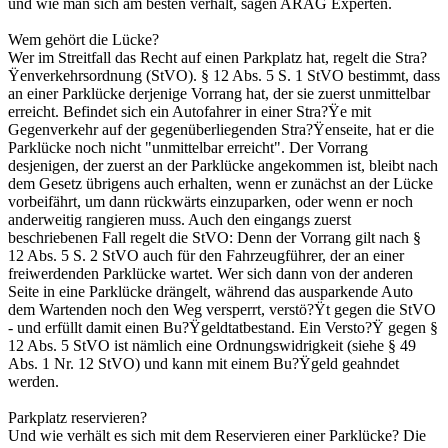
und wie man sich am besten verhält, sagen ARAG Experten.
Wem gehört die Lücke?
Wer im Streitfall das Recht auf einen Parkplatz hat, regelt die Stra?
Ÿenverkehrsordnung (StVO). § 12 Abs. 5 S. 1 StVO bestimmt, dass
an einer Parklücke derjenige Vorrang hat, der sie zuerst unmittelbar
erreicht. Befindet sich ein Autofahrer in einer Stra?Ÿe mit
Gegenverkehr auf der gegenüberliegenden Stra?Ÿenseite, hat er die
Parklücke noch nicht "unmittelbar erreicht". Der Vorrang
desjenigen, der zuerst an der Parklücke angekommen ist, bleibt nach
dem Gesetz übrigens auch erhalten, wenn er zunächst an der Lücke
vorbeifährt, um dann rückwärts einzuparken, oder wenn er noch
anderweitig rangieren muss. Auch den eingangs zuerst
beschriebenen Fall regelt die StVO: Denn der Vorrang gilt nach §
12 Abs. 5 S. 2 StVO auch für den Fahrzeugführer, der an einer
freiwerdenden Parklücke wartet. Wer sich dann von der anderen
Seite in eine Parklücke drängelt, während das ausparkende Auto
dem Wartenden noch den Weg versperrt, verstö?Ÿt gegen die StVO
- und erfüllt damit einen Bu?Ÿgeldtatbestand. Ein Versto?Ÿ gegen §
12 Abs. 5 StVO ist nämlich eine Ordnungswidrigkeit (siehe § 49
Abs. 1 Nr. 12 StVO) und kann mit einem Bu?Ÿgeld geahndet
werden.
Parkplatz reservieren?
Und wie verhält es sich mit dem Reservieren einer Parklücke? Die