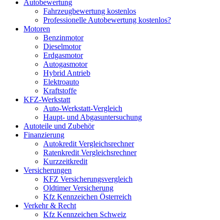
Autobewertung
Fahrzeugbewertung kostenlos
Professionelle Autobewertung kostenlos?
Motoren
Benzinmotor
Dieselmotor
Erdgasmotor
Autogasmotor
Hybrid Antrieb
Elektroauto
Kraftstoffe
KFZ-Werkstatt
Auto-Werkstatt-Vergleich
Haupt- und Abgasuntersuchung
Autoteile und Zubehör
Finanzierung
Autokredit Vergleichsrechner
Ratenkredit Vergleichsrechner
Kurzzeitkredit
Versicherungen
KFZ Versicherungsvergleich
Oldtimer Versicherung
Kfz Kennzeichen Österreich
Verkehr & Recht
Kfz Kennzeichen Schweiz