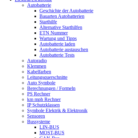
Autobatterie
Geschichte der Autobatterie
Bauarten Autobatterien
Starthilfe
Alternative Starthilfen
ETN Nummer
Wartung und Tipps
Autobatterie laden
Autobatterie austauschen
Autobatterie Tests
Autoradio
Klemmen
Kabelfarben
Leitungsquerschnitte
Auto Symbole
Berechnungen / Formeln
PS Rechner
km mph Rechner
IP Schutzklassen
Symbole Elektrik & Elektronik
Sensoren
Bussysteme
LIN-BUS
MOST-BUS