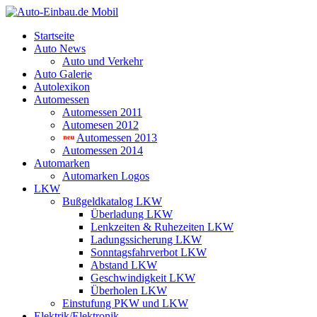
Startseite
Auto News
Auto und Verkehr
Auto Galerie
Autolexikon
Automessen
Automessen 2011
Automesen 2012
Automessen 2013
Automessen 2014
Automarken
Automarken Logos
LKW
Bußgeldkatalog LKW
Überladung LKW
Lenkzeiten & Ruhezeiten LKW
Ladungssicherung LKW
Sonntagsfahrverbot LKW
Abstand LKW
Geschwindigkeit LKW
Überholen LKW
Einstufung PKW und LKW
Elektrik/Elektronik