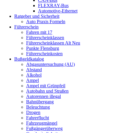
CAN-Bus
FLEXRAY-Bus
Automotive-Ethernet
Ratgeber und Sicherheit
Auto Praxis Formeln
Führerschein
Fahren mit 17
Führerscheinklassen
Führerscheinklassen Alt Neu
Punkte Flensburg
Führerscheinkosten
Bußgeldkatalog
Abgasuntersuchung (AU)
Abstand
Alkohol
Ampel
Ampel mit Grünpfeil
Autobahn und Straßen
Autorennen illegal
Bahnübergang
Beleuchtung
Drogen
Fahrerflucht
Fahrzeugmängel
Fußgängerüberweg