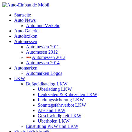
Startseite
Auto News
Auto und Verkehr
Auto Galerie
Autolexikon
Automessen
Automessen 2011
Automesen 2012
Automessen 2013
Automessen 2014
Automarken
Automarken Logos
LKW
Bußgeldkatalog LKW
Überladung LKW
Lenkzeiten & Ruhezeiten LKW
Ladungssicherung LKW
Sonntagsfahrverbot LKW
Abstand LKW
Geschwindigkeit LKW
Überholen LKW
Einstufung PKW und LKW
Elektrik/Elektronik