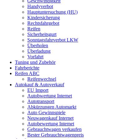
Geschwindigkeit
Handyverbot
Hauptuntersuchung (HU)
Kindersicherung
Rechtsfahrgebot
Reifen
Sicherheitsgurt
Sonntagsfahrverbot LKW
Überholen
Überladung
Vorfahrt
Tuning und Zubehör
Fahrberichte
Reifen ABC
Reifenwechsel
Autokauf & Autoverkauf
EU Import
Autobwertung Internet
Autotransport
Abkürzungen Automarkt
Auto Gewinnspiele
Neuwagenkauf Internet
Autobewertung Internet
Gebrauchtwagen verkaufen
Bester Gebrauchtwagenpreis