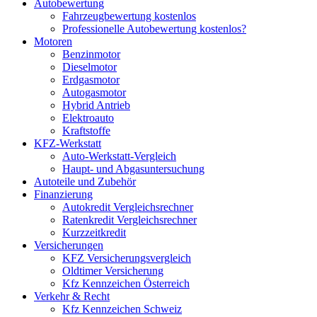
Autobewertung
Fahrzeugbewertung kostenlos
Professionelle Autobewertung kostenlos?
Motoren
Benzinmotor
Dieselmotor
Erdgasmotor
Autogasmotor
Hybrid Antrieb
Elektroauto
Kraftstoffe
KFZ-Werkstatt
Auto-Werkstatt-Vergleich
Haupt- und Abgasuntersuchung
Autoteile und Zubehör
Finanzierung
Autokredit Vergleichsrechner
Ratenkredit Vergleichsrechner
Kurzzeitkredit
Versicherungen
KFZ Versicherungsvergleich
Oldtimer Versicherung
Kfz Kennzeichen Österreich
Verkehr & Recht
Kfz Kennzeichen Schweiz