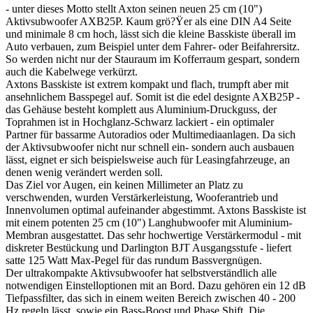
- unter dieses Motto stellt Axton seinen neuen 25 cm (10")
Aktivsubwoofer AXB25P. Kaum grö?Ÿer als eine DIN A4 Seite
und minimale 8 cm hoch, lässt sich die kleine Basskiste überall im
Auto verbauen, zum Beispiel unter dem Fahrer- oder Beifahrersitz.
So werden nicht nur der Stauraum im Kofferraum gespart, sondern
auch die Kabelwege verkürzt.
Axtons Basskiste ist extrem kompakt und flach, trumpft aber mit
ansehnlichem Basspegel auf. Somit ist die edel designte AXB25P -
das Gehäuse besteht komplett aus Aluminium-Druckguss, der
Toprahmen ist in Hochglanz-Schwarz lackiert - ein optimaler
Partner für bassarme Autoradios oder Multimediaanlagen. Da sich
der Aktivsubwoofer nicht nur schnell ein- sondern auch ausbauen
lässt, eignet er sich beispielsweise auch für Leasingfahrzeuge, an
denen wenig verändert werden soll.
Das Ziel vor Augen, ein keinen Millimeter an Platz zu
verschwenden, wurden Verstärkerleistung, Wooferantrieb und
Innenvolumen optimal aufeinander abgestimmt. Axtons Basskiste ist
mit einem potenten 25 cm (10") Langhubwoofer mit Aluminium-
Membran ausgestattet. Das sehr hochwertige Verstärkermodul - mit
diskreter Bestückung und Darlington BJT Ausgangsstufe - liefert
satte 125 Watt Max-Pegel für das rundum Bassvergnügen.
Der ultrakompakte Aktivsubwoofer hat selbstverständlich alle
notwendigen Einstelloptionen mit an Bord. Dazu gehören ein 12 dB
Tiefpassfilter, das sich in einem weiten Bereich zwischen 40 - 200
Hz regeln lässt, sowie ein Bass-Boost und Phase Shift. Die