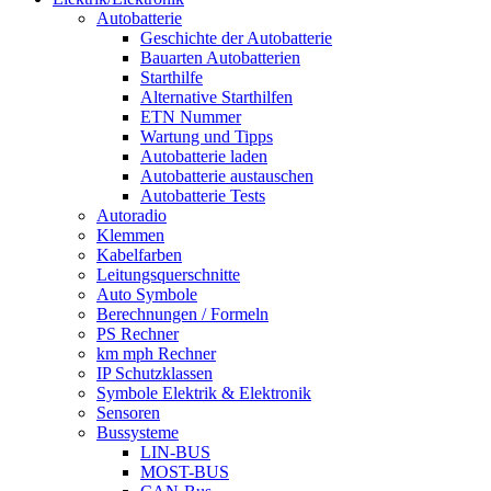
Autobatterie
Geschichte der Autobatterie
Bauarten Autobatterien
Starthilfe
Alternative Starthilfen
ETN Nummer
Wartung und Tipps
Autobatterie laden
Autobatterie austauschen
Autobatterie Tests
Autoradio
Klemmen
Kabelfarben
Leitungsquerschnitte
Auto Symbole
Berechnungen / Formeln
PS Rechner
km mph Rechner
IP Schutzklassen
Symbole Elektrik & Elektronik
Sensoren
Bussysteme
LIN-BUS
MOST-BUS