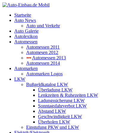
Startseite
Auto News
Auto und Verkehr
Auto Galerie
Autolexikon
Automessen
Automessen 2011
Automesen 2012
Automessen 2013
Automessen 2014
Automarken
Automarken Logos
LKW
Bußgeldkatalog LKW
Überladung LKW
Lenkzeiten & Ruhezeiten LKW
Ladungssicherung LKW
Sonntagsfahrverbot LKW
Abstand LKW
Geschwindigkeit LKW
Überholen LKW
Einstufung PKW und LKW
Elektrik/Elektronik