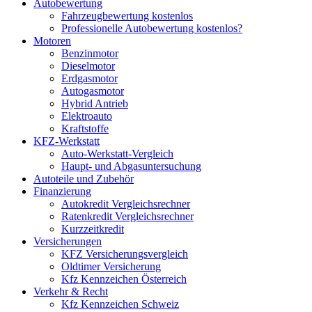
Autobewertung
Fahrzeugbewertung kostenlos
Professionelle Autobewertung kostenlos?
Motoren
Benzinmotor
Dieselmotor
Erdgasmotor
Autogasmotor
Hybrid Antrieb
Elektroauto
Kraftstoffe
KFZ-Werkstatt
Auto-Werkstatt-Vergleich
Haupt- und Abgasuntersuchung
Autoteile und Zubehör
Finanzierung
Autokredit Vergleichsrechner
Ratenkredit Vergleichsrechner
Kurzzeitkredit
Versicherungen
KFZ Versicherungsvergleich
Oldtimer Versicherung
Kfz Kennzeichen Österreich
Verkehr & Recht
Kfz Kennzeichen Schweiz