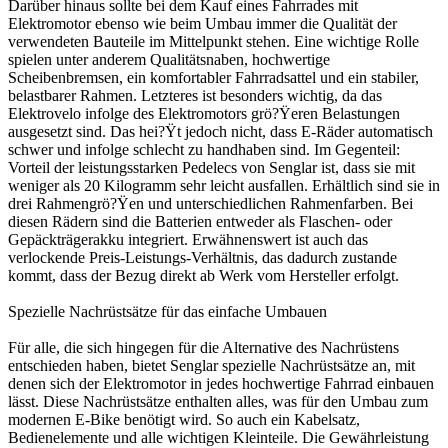
Darüber hinaus sollte bei dem Kauf eines Fahrrades mit
Elektromotor ebenso wie beim Umbau immer die Qualität der
verwendeten Bauteile im Mittelpunkt stehen. Eine wichtige Rolle
spielen unter anderem Qualitätsnaben, hochwertige
Scheibenbremsen, ein komfortabler Fahrradsattel und ein stabiler,
belastbarer Rahmen. Letzteres ist besonders wichtig, da das
Elektrovelo infolge des Elektromotors grö?Ÿeren Belastungen
ausgesetzt sind. Das hei?Ÿt jedoch nicht, dass E-Räder automatisch
schwer und infolge schlecht zu handhaben sind. Im Gegenteil:
Vorteil der leistungsstarken Pedelecs von Senglar ist, dass sie mit
weniger als 20 Kilogramm sehr leicht ausfallen. Erhältlich sind sie in
drei Rahmengrö?Ÿen und unterschiedlichen Rahmenfarben. Bei
diesen Rädern sind die Batterien entweder als Flaschen- oder
Gepäckträgerakku integriert. Erwähnenswert ist auch das
verlockende Preis-Leistungs-Verhältnis, das dadurch zustande
kommt, dass der Bezug direkt ab Werk vom Hersteller erfolgt.
Spezielle Nachrüstsätze für das einfache Umbauen
Für alle, die sich hingegen für die Alternative des Nachrüstens
entschieden haben, bietet Senglar spezielle Nachrüstsätze an, mit
denen sich der Elektromotor in jedes hochwertige Fahrrad einbauen
lässt. Diese Nachrüstsätze enthalten alles, was für den Umbau zum
modernen E-Bike benötigt wird. So auch ein Kabelsatz,
Bedienelemente und alle wichtigen Kleinteile. Die Gewährleistung