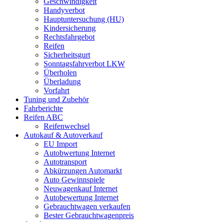
Geschwindigkeit
Handyverbot
Hauptuntersuchung (HU)
Kindersicherung
Rechtsfahrgebot
Reifen
Sicherheitsgurt
Sonntagsfahrverbot LKW
Überholen
Überladung
Vorfahrt
Tuning und Zubehör
Fahrberichte
Reifen ABC
Reifenwechsel
Autokauf & Autoverkauf
EU Import
Autobwertung Internet
Autotransport
Abkürzungen Automarkt
Auto Gewinnspiele
Neuwagenkauf Internet
Autobewertung Internet
Gebrauchtwagen verkaufen
Bester Gebrauchtwagenpreis