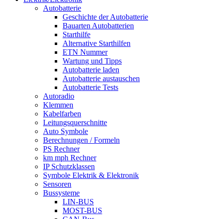
Autobatterie
Geschichte der Autobatterie
Bauarten Autobatterien
Starthilfe
Alternative Starthilfen
ETN Nummer
Wartung und Tipps
Autobatterie laden
Autobatterie austauschen
Autobatterie Tests
Autoradio
Klemmen
Kabelfarben
Leitungsquerschnitte
Auto Symbole
Berechnungen / Formeln
PS Rechner
km mph Rechner
IP Schutzklassen
Symbole Elektrik & Elektronik
Sensoren
Bussysteme
LIN-BUS
MOST-BUS