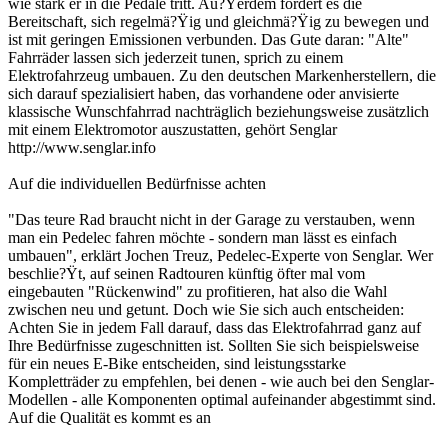
wie stark er in die Pedale tritt. Au?Ÿerdem fördert es die
Bereitschaft, sich regelmä?Ÿig und gleichmä?Ÿig zu bewegen und
ist mit geringen Emissionen verbunden. Das Gute daran: "Alte"
Fahrräder lassen sich jederzeit tunen, sprich zu einem
Elektrofahrzeug umbauen. Zu den deutschen Markenherstellern, die
sich darauf spezialisiert haben, das vorhandene oder anvisierte
klassische Wunschfahrrad nachträglich beziehungsweise zusätzlich
mit einem Elektromotor auszustatten, gehört Senglar
http://www.senglar.info
Auf die individuellen Bedürfnisse achten
"Das teure Rad braucht nicht in der Garage zu verstauben, wenn
man ein Pedelec fahren möchte - sondern man lässt es einfach
umbauen", erklärt Jochen Treuz, Pedelec-Experte von Senglar. Wer
beschlie?Ÿt, auf seinen Radtouren künftig öfter mal vom
eingebauten "Rückenwind" zu profitieren, hat also die Wahl
zwischen neu und getunt. Doch wie Sie sich auch entscheiden:
Achten Sie in jedem Fall darauf, dass das Elektrofahrrad ganz auf
Ihre Bedürfnisse zugeschnitten ist. Sollten Sie sich beispielsweise
für ein neues E-Bike entscheiden, sind leistungsstarke
Kompletträder zu empfehlen, bei denen - wie auch bei den Senglar-
Modellen - alle Komponenten optimal aufeinander abgestimmt sind.
Auf die Qualität es kommt es an