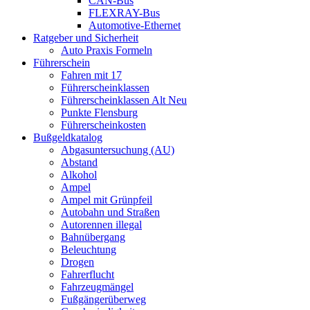
CAN-Bus
FLEXRAY-Bus
Automotive-Ethernet
Ratgeber und Sicherheit
Auto Praxis Formeln
Führerschein
Fahren mit 17
Führerscheinklassen
Führerscheinklassen Alt Neu
Punkte Flensburg
Führerscheinkosten
Bußgeldkatalog
Abgasuntersuchung (AU)
Abstand
Alkohol
Ampel
Ampel mit Grünpfeil
Autobahn und Straßen
Autorennen illegal
Bahnübergang
Beleuchtung
Drogen
Fahrerflucht
Fahrzeugmängel
Fußgängerüberweg