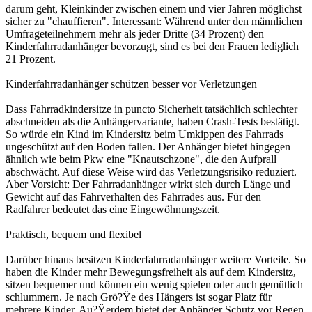
darum geht, Kleinkinder zwischen einem und vier Jahren möglichst
sicher zu "chauffieren". Interessant: Während unter den männlichen
Umfrageteilnehmern mehr als jeder Dritte (34 Prozent) den
Kinderfahrradanhänger bevorzugt, sind es bei den Frauen lediglich
21 Prozent.
Kinderfahrradanhänger schützen besser vor Verletzungen
Dass Fahrradkindersitze in puncto Sicherheit tatsächlich schlechter
abschneiden als die Anhängervariante, haben Crash-Tests bestätigt.
So würde ein Kind im Kindersitz beim Umkippen des Fahrrads
ungeschützt auf den Boden fallen. Der Anhänger bietet hingegen
ähnlich wie beim Pkw eine "Knautschzone", die den Aufprall
abschwächt. Auf diese Weise wird das Verletzungsrisiko reduziert.
Aber Vorsicht: Der Fahrradanhänger wirkt sich durch Länge und
Gewicht auf das Fahrverhalten des Fahrrades aus. Für den
Radfahrer bedeutet das eine Eingewöhnungszeit.
Praktisch, bequem und flexibel
Darüber hinaus besitzen Kinderfahrradanhänger weitere Vorteile. So
haben die Kinder mehr Bewegungsfreiheit als auf dem Kindersitz,
sitzen bequemer und können ein wenig spielen oder auch gemütlich
schlummern. Je nach Grö?Ÿe des Hängers ist sogar Platz für
mehrere Kinder. Au?Ÿerdem bietet der Anhänger Schutz vor Regen,