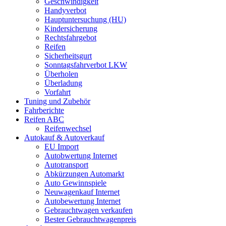
Geschwindigkeit
Handyverbot
Hauptuntersuchung (HU)
Kindersicherung
Rechtsfahrgebot
Reifen
Sicherheitsgurt
Sonntagsfahrverbot LKW
Überholen
Überladung
Vorfahrt
Tuning und Zubehör
Fahrberichte
Reifen ABC
Reifenwechsel
Autokauf & Autoverkauf
EU Import
Autobwertung Internet
Autotransport
Abkürzungen Automarkt
Auto Gewinnspiele
Neuwagenkauf Internet
Autobewertung Internet
Gebrauchtwagen verkaufen
Bester Gebrauchtwagenpreis