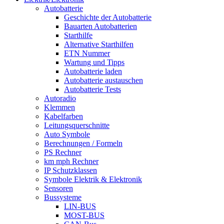
Autobatterie
Geschichte der Autobatterie
Bauarten Autobatterien
Starthilfe
Alternative Starthilfen
ETN Nummer
Wartung und Tipps
Autobatterie laden
Autobatterie austauschen
Autobatterie Tests
Autoradio
Klemmen
Kabelfarben
Leitungsquerschnitte
Auto Symbole
Berechnungen / Formeln
PS Rechner
km mph Rechner
IP Schutzklassen
Symbole Elektrik & Elektronik
Sensoren
Bussysteme
LIN-BUS
MOST-BUS