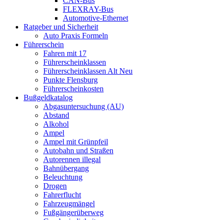
CAN-Bus
FLEXRAY-Bus
Automotive-Ethernet
Ratgeber und Sicherheit
Auto Praxis Formeln
Führerschein
Fahren mit 17
Führerscheinklassen
Führerscheinklassen Alt Neu
Punkte Flensburg
Führerscheinkosten
Bußgeldkatalog
Abgasuntersuchung (AU)
Abstand
Alkohol
Ampel
Ampel mit Grünpfeil
Autobahn und Straßen
Autorennen illegal
Bahnübergang
Beleuchtung
Drogen
Fahrerflucht
Fahrzeugmängel
Fußgängerüberweg