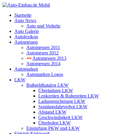
Startseite
Auto News
Auto und Verkehr
Auto Galerie
Autolexikon
Automessen
Automessen 2011
Automesen 2012
Automessen 2013
Automessen 2014
Automarken
Automarken Logos
LKW
Bußgeldkatalog LKW
Überladung LKW
Lenkzeiten & Ruhezeiten LKW
Ladungssicherung LKW
Sonntagsfahrverbot LKW
Abstand LKW
Geschwindigkeit LKW
Überholen LKW
Einstufung PKW und LKW
Elektrik/Elektronik