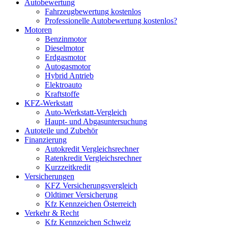
Autobewertung
Fahrzeugbewertung kostenlos
Professionelle Autobewertung kostenlos?
Motoren
Benzinmotor
Dieselmotor
Erdgasmotor
Autogasmotor
Hybrid Antrieb
Elektroauto
Kraftstoffe
KFZ-Werkstatt
Auto-Werkstatt-Vergleich
Haupt- und Abgasuntersuchung
Autoteile und Zubehör
Finanzierung
Autokredit Vergleichsrechner
Ratenkredit Vergleichsrechner
Kurzzeitkredit
Versicherungen
KFZ Versicherungsvergleich
Oldtimer Versicherung
Kfz Kennzeichen Österreich
Verkehr & Recht
Kfz Kennzeichen Schweiz