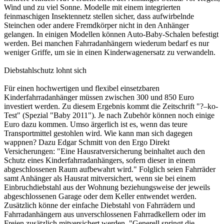
Wind und zu viel Sonne. Modelle mit einem integrierten
feinmaschigen Insektennetz stellen sicher, dass aufwirbelnde
Steinchen oder andere Fremdkörper nicht in den Anhänger
gelangen. In einigen Modellen können Auto-Baby-Schalen befestigt
werden. Bei manchen Fahrradanhängern wiederum bedarf es nur
weniger Griffe, um sie in einen Kinderwagenersatz zu verwandeln.
Diebstahlschutz lohnt sich
Für einen hochwertigen und flexibel einsetzbaren
Kinderfahrradanhänger müssen zwischen 300 und 850 Euro
investiert werden. Zu diesem Ergebnis kommt die Zeitschrift "?–ko-
Test" (Spezial "Baby 2011"). Je nach Zubehör können noch einige
Euro dazu kommen. Umso ärgerlich ist es, wenn das teure
Transportmittel gestohlen wird. Wie kann man sich dagegen
wappnen? Dazu Edgar Schmitt von den Ergo Direkt
Versicherungen: "Eine Hausratversicherung beinhaltet auch den
Schutz eines Kinderfahrradanhängers, sofern dieser in einem
abgeschlossenen Raum aufbewahrt wird." Folglich seien Fahrräder
samt Anhänger als Hausrat mitversichert, wenn sie bei einem
Einbruchdiebstahl aus der Wohnung beziehungsweise der jeweils
abgeschlossenen Garage oder dem Keller entwendet werden.
Zusätzlich könne der einfache Diebstahl von Fahrrädern und
Fahrradanhängern aus unverschlossenen Fahrradkellern oder im
Freien zusätzlich mitversichert werden. "Generell springt die