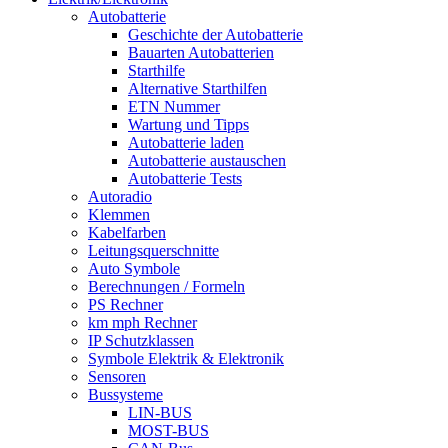
Autobatterie
Geschichte der Autobatterie
Bauarten Autobatterien
Starthilfe
Alternative Starthilfen
ETN Nummer
Wartung und Tipps
Autobatterie laden
Autobatterie austauschen
Autobatterie Tests
Autoradio
Klemmen
Kabelfarben
Leitungsquerschnitte
Auto Symbole
Berechnungen / Formeln
PS Rechner
km mph Rechner
IP Schutzklassen
Symbole Elektrik & Elektronik
Sensoren
Bussysteme
LIN-BUS
MOST-BUS