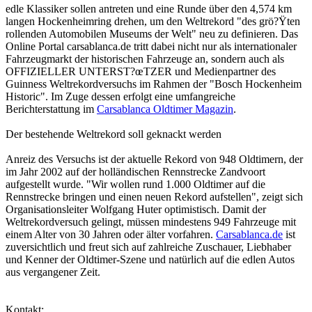
edle Klassiker sollen antreten und eine Runde über den 4,574 km
langen Hockenheimring drehen, um den Weltrekord "des grö?Ÿten
rollenden Automobilen Museums der Welt" neu zu definieren. Das
Online Portal carsablanca.de tritt dabei nicht nur als internationaler
Fahrzeugmarkt der historischen Fahrzeuge an, sondern auch als
OFFIZIELLER UNTERST?œTZER und Medienpartner des
Guinness Weltrekordversuchs im Rahmen der "Bosch Hockenheim
Historic". Im Zuge dessen erfolgt eine umfangreiche
Berichterstattung im
Carsablanca Oldtimer Magazin
.
Der bestehende Weltrekord soll geknackt werden
Anreiz des Versuchs ist der aktuelle Rekord von 948 Oldtimern, der
im Jahr 2002 auf der holländischen Rennstrecke Zandvoort
aufgestellt wurde. "Wir wollen rund 1.000 Oldtimer auf die
Rennstrecke bringen und einen neuen Rekord aufstellen", zeigt sich
Organisationsleiter Wolfgang Huter optimistisch. Damit der
Weltrekordversuch gelingt, müssen mindestens 949 Fahrzeuge mit
einem Alter von 30 Jahren oder älter vorfahren.
Carsablanca.de
ist
zuversichtlich und freut sich auf zahlreiche Zuschauer, Liebhaber
und Kenner der Oldtimer-Szene und natürlich auf die edlen Autos
aus vergangener Zeit.
Kontakt: