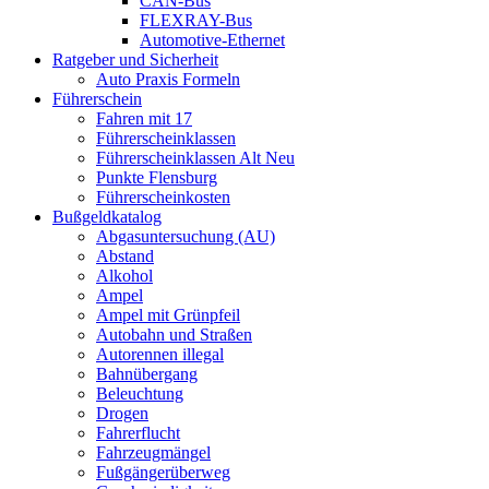
CAN-Bus
FLEXRAY-Bus
Automotive-Ethernet
Ratgeber und Sicherheit
Auto Praxis Formeln
Führerschein
Fahren mit 17
Führerscheinklassen
Führerscheinklassen Alt Neu
Punkte Flensburg
Führerscheinkosten
Bußgeldkatalog
Abgasuntersuchung (AU)
Abstand
Alkohol
Ampel
Ampel mit Grünpfeil
Autobahn und Straßen
Autorennen illegal
Bahnübergang
Beleuchtung
Drogen
Fahrerflucht
Fahrzeugmängel
Fußgängerüberweg