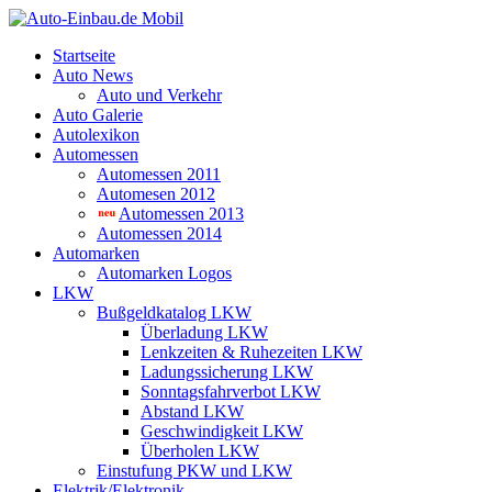
Startseite
Auto News
Auto und Verkehr
Auto Galerie
Autolexikon
Automessen
Automessen 2011
Automesen 2012
Automessen 2013
Automessen 2014
Automarken
Automarken Logos
LKW
Bußgeldkatalog LKW
Überladung LKW
Lenkzeiten & Ruhezeiten LKW
Ladungssicherung LKW
Sonntagsfahrverbot LKW
Abstand LKW
Geschwindigkeit LKW
Überholen LKW
Einstufung PKW und LKW
Elektrik/Elektronik