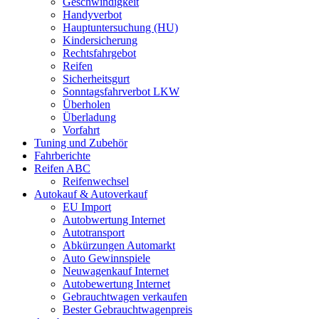
Geschwindigkeit
Handyverbot
Hauptuntersuchung (HU)
Kindersicherung
Rechtsfahrgebot
Reifen
Sicherheitsgurt
Sonntagsfahrverbot LKW
Überholen
Überladung
Vorfahrt
Tuning und Zubehör
Fahrberichte
Reifen ABC
Reifenwechsel
Autokauf & Autoverkauf
EU Import
Autobwertung Internet
Autotransport
Abkürzungen Automarkt
Auto Gewinnspiele
Neuwagenkauf Internet
Autobewertung Internet
Gebrauchtwagen verkaufen
Bester Gebrauchtwagenpreis