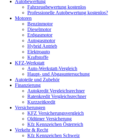
Autobewertung
Fahrzeugbewertung kostenlos
Professionelle Autobewertung kostenlos?
Motoren
Benzinmotor
Dieselmotor
Erdgasmotor
Autogasmotor
Hybrid Antrieb
Elektroauto
Kraftstoffe
KFZ-Werkstatt
Auto-Werkstatt-Vergleich
Haupt- und Abgasuntersuchung
Autoteile und Zubehör
Finanzierung
Autokredit Vergleichsrechner
Ratenkredit Vergleichsrechner
Kurzzeitkredit
Versicherungen
KFZ Versicherungsvergleich
Oldtimer Versicherung
Kfz Kennzeichen Österreich
Verkehr & Recht
Kfz Kennzeichen Schweiz