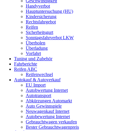
Geschwindigkeit
Handyverbot
Hauptuntersuchung (HU)
Kindersicherung
Rechtsfahrgebot
Reifen
Sicherheitsgurt
Sonntagsfahrverbot LKW
Überholen
Überladung
Vorfahrt
Tuning und Zubehör
Fahrberichte
Reifen ABC
Reifenwechsel
Autokauf & Autoverkauf
EU Import
Autobwertung Internet
Autotransport
Abkürzungen Automarkt
Auto Gewinnspiele
Neuwagenkauf Internet
Autobewertung Internet
Gebrauchtwagen verkaufen
Bester Gebrauchtwagenpreis