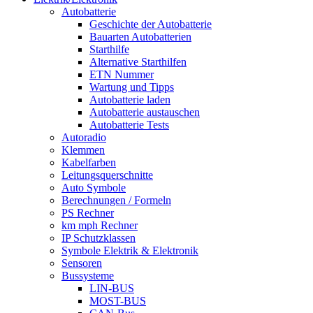
Autobatterie
Geschichte der Autobatterie
Bauarten Autobatterien
Starthilfe
Alternative Starthilfen
ETN Nummer
Wartung und Tipps
Autobatterie laden
Autobatterie austauschen
Autobatterie Tests
Autoradio
Klemmen
Kabelfarben
Leitungsquerschnitte
Auto Symbole
Berechnungen / Formeln
PS Rechner
km mph Rechner
IP Schutzklassen
Symbole Elektrik & Elektronik
Sensoren
Bussysteme
LIN-BUS
MOST-BUS