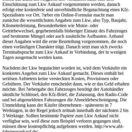
Einschätzung zum Lkw Ankauf vorgenommen werden, danach
erfolgt eine kostenfreie und unverbindliche Begutachtung eines Kfz-
Spezialisten vor Ort. ?œber ein Online-Formular macht man
zunächst die wesentlichsten Angaben zum Lkw, also Typ, Baujahr,
Kilometerleistung, Besonderheiten wie Motor- oder
Getriebewechsel, gegebenenfalls bisheriger Einsatz des Fahrzeuges
und bestimmte Mängel oder auch zusätzliche Aufbauten. Anhand
dieser Angaben wird die erste Beurteilung vorgenommen, die noch
einen vorläufigen Charakter trägt. Danach setzt man sich zwecks
Terminabsprache zum Lkw Ankauf in Verbindung, der in wenigen
Tagen ausgemacht werden kann.
Nachdem der Lkw begutachtet worden ist, wird dem Verkäufer ein
konkretes Angebot zum Lkw Ankauf gemacht. Dieses enthält bei
seriösen Anbietern keine versteckten Kosten, Provisionen oder
Gebühren. Der Verkäufer entscheidet dann, wie er das Geld erhalten
möchte. Bei ?œbergabe des Fahrzeuges benötigt der Autohändler
sämtliche Schlüssel, den Kfz-Brief, die Zulassung, den Radio-Code
und bei abgemeldeten Fahrzeugen die Abmeldebescheinigung. Die
Ummeldung kann der Käufer übernehmen - spätestens in 7
Werktagen, in der Regel jedoch zeitnah innerhalb der nächsten 2 bis
3 Werktage. Sollten bestimmte Papiere zum Lkw Ankauf nicht
verfügbar sein, weil diese zum Beispiel verloren gegangen sind,
müssen diese kostenpflichtig aufgeboten werden. http://www.abl-
fahrzeugankauf.de/