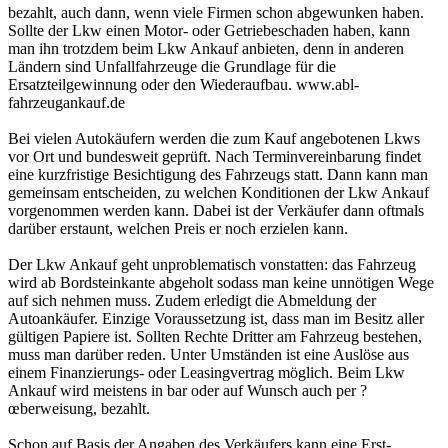
bezahlt, auch dann, wenn viele Firmen schon abgewunken haben.
Sollte der Lkw einen Motor- oder Getriebeschaden haben, kann
man ihn trotzdem beim Lkw Ankauf anbieten, denn in anderen
Ländern sind Unfallfahrzeuge die Grundlage für die
Ersatzteilgewinnung oder den Wiederaufbau. www.abl-
fahrzeugankauf.de
Bei vielen Autokäufern werden die zum Kauf angebotenen Lkws
vor Ort und bundesweit geprüft. Nach Terminvereinbarung findet
eine kurzfristige Besichtigung des Fahrzeugs statt. Dann kann man
gemeinsam entscheiden, zu welchen Konditionen der Lkw Ankauf
vorgenommen werden kann. Dabei ist der Verkäufer dann oftmals
darüber erstaunt, welchen Preis er noch erzielen kann.
Der Lkw Ankauf geht unproblematisch vonstatten: das Fahrzeug
wird ab Bordsteinkante abgeholt sodass man keine unnötigen Wege
auf sich nehmen muss. Zudem erledigt die Abmeldung der
Autoankäufer. Einzige Voraussetzung ist, dass man im Besitz aller
gültigen Papiere ist. Sollten Rechte Dritter am Fahrzeug bestehen,
muss man darüber reden. Unter Umständen ist eine Auslöse aus
einem Finanzierungs- oder Leasingvertrag möglich. Beim Lkw
Ankauf wird meistens in bar oder auf Wunsch auch per ?
œberweisung, bezahlt.
Schon auf Basis der Angaben des Verkäufers kann eine Erst-