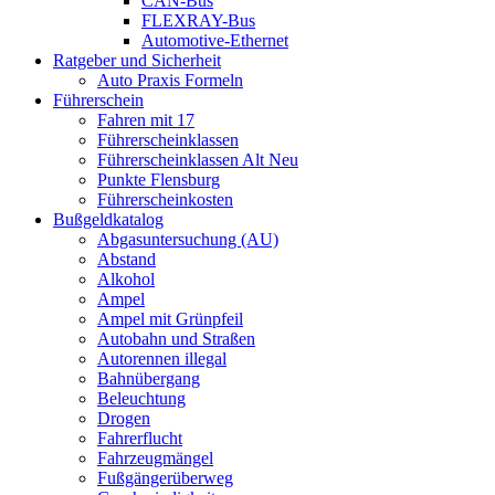
CAN-Bus
FLEXRAY-Bus
Automotive-Ethernet
Ratgeber und Sicherheit
Auto Praxis Formeln
Führerschein
Fahren mit 17
Führerscheinklassen
Führerscheinklassen Alt Neu
Punkte Flensburg
Führerscheinkosten
Bußgeldkatalog
Abgasuntersuchung (AU)
Abstand
Alkohol
Ampel
Ampel mit Grünpfeil
Autobahn und Straßen
Autorennen illegal
Bahnübergang
Beleuchtung
Drogen
Fahrerflucht
Fahrzeugmängel
Fußgängerüberweg