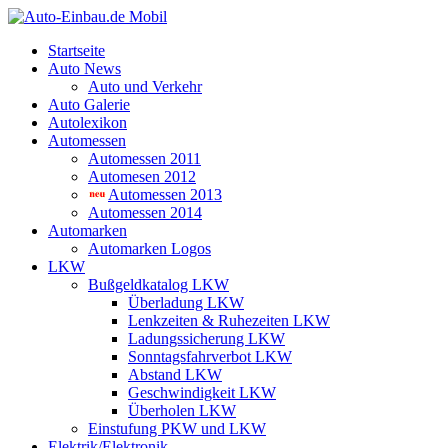
Startseite
Auto News
Auto und Verkehr
Auto Galerie
Autolexikon
Automessen
Automessen 2011
Automesen 2012
Automessen 2013
Automessen 2014
Automarken
Automarken Logos
LKW
Bußgeldkatalog LKW
Überladung LKW
Lenkzeiten & Ruhezeiten LKW
Ladungssicherung LKW
Sonntagsfahrverbot LKW
Abstand LKW
Geschwindigkeit LKW
Überholen LKW
Einstufung PKW und LKW
Elektrik/Elektronik