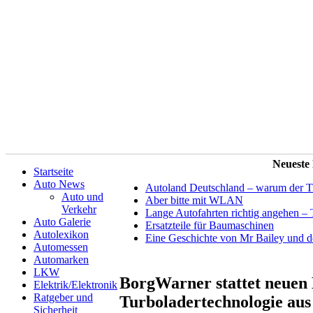
Neueste
Startseite
Auto News
Autoland Deutschland – warum der Tit
Auto und
Aber bitte mit WLAN
Verkehr
Lange Autofahrten richtig angehen – 
Auto Galerie
Ersatzteile für Baumaschinen
Autolexikon
Eine Geschichte von Mr Bailey und 
Automessen
Automarken
LKW
BorgWarner stattet neuen 
Elektrik/Elektronik
Ratgeber und
Turboladertechnologie aus
Sicherheit