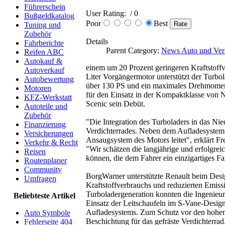
Führerschein
User Rating:
/ 0
Bußgeldkatalog
Poor
Best
Tuning und
Zubehör
Details
Fahrberichte
Parent Category:
News Auto und Ver
Reifen ABC
Autokauf &
einem um 20 Prozent geringeren Kraftstof
Autoverkauf
Liter Vorgängermotor unterstützt der Turbo
Autobewertung
über 130 PS und ein maximales Drehmoment
Motoren
für den Einsatz in der Kompaktklasse von N
KFZ-Werkstatt
Scenic sein Debüt.
Autoteile und
Zubehör
"Die Integration des Turboladers in das N
Finanzierung
Verdichterrades. Neben dem Aufladesystem 
Versicherungen
Ansaugsystem des Motors leitet", erklärt F
Verkehr & Recht
"Wir schätzen die langjährige und erfolgrei
Reisen
können, die dem Fahrer ein einzigartiges Fa
Routenplaner
Community
BorgWarner unterstützte Renault beim Desig
Umfragen
Kraftstoffverbrauchs und reduzierten Emiss
Turboladergeneration konnten die Ingenieu
Beliebteste Artikel
Einsatz der Leitschaufeln im S-Vane-Design
Aufladesystems. Zum Schutz vor den hohe
Auto Symbole
Beschichtung für das gefräste Verdichterra
Fehlerseite 404