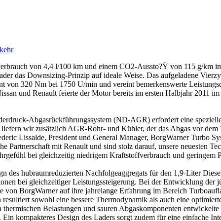
kehr
fverbrauch von 4,4 l/100 km und einem CO2-Aussto?Ÿ von 115 g/km im
lader das Downsizing-Prinzip auf ideale Weise. Das aufgeladene Vierzy
 von 320 Nm bei 1750 U/min und vereint bemerkenswerte Leistungsdat
issan und Renault feierte der Motor bereits im ersten Halbjahr 2011 i
iederdruck-Abgasrückführungssystem (ND-AGR) erfordert eine speziell
liefern wir zusätzlich AGR-Rohr- und Kühler, der das Abgas vor dem 
rederic Lissalde, President und General Manager, BorgWarner Turbo Sy
che Partnerschaft mit Renault und sind stolz darauf, unsere neuesten Te
hrgefühl bei gleichzeitig niedrigem Kraftstoffverbrauch und geringem P
n des hubraumreduzierten Nachfolgeaggregats für den 1,9-Liter Diesel
ionen bei gleichzeitiger Leistungssteigerung. Bei der Entwicklung de
re von BorgWarner auf ihre jahrelange Erfahrung im Bereich Turboauf
 resultiert sowohl eine bessere Thermodynamik als auch eine optimiert
n thermischen Belastungen und sauren Abgaskomponenten entwickelte
d. Ein kompakteres Design des Laders sorgt zudem für eine einfache I