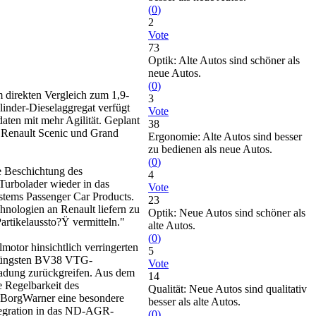
(
0
)
2
Vote
73
Optik: Alte Autos sind schöner als
neue Autos.
(
0
)
 direkten Vergleich zum 1,9-
3
linder-Dieselaggregat verfügt
Vote
en mit mehr Agilität. Geplant
38
m Renault Scenic und Grand
Ergonomie: Alte Autos sind besser
zu bedienen als neue Autos.
(
0
)
e Beschichtung des
4
Turbolader wieder in das
Vote
stems Passenger Car Products.
23
chnologien an Renault liefern zu
Optik: Neue Autos sind schöner als
artikelaussto?Ÿ vermitteln."
alte Autos.
(
0
)
motor hinsichtlich verringerten
5
r jüngsten BV38 VTG-
Vote
ladung zurückgreifen. Aus dem
14
e Regelbarkeit des
Qualität: Neue Autos sind qualitativ
 BorgWarner eine besondere
besser als alte Autos.
ntegration in das ND-AGR-
(
0
)