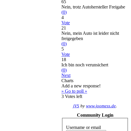
65
Nein, trotz Autohersteller Freigabe
(
0
)
4
Vote
21
Nein, mein Auto ist leider nicht
freigegeben
(
0
)
5
Vote
18
Ich bin noch verunsichert
(
0
)
Next
Charts
Add a new response!
» Go to poll »
3
Votes left
jVS
by
www.joomess.de
.
Community Login
Username or email