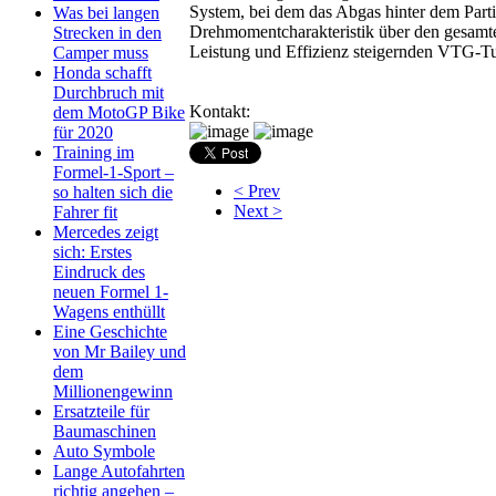
System, bei dem das Abgas hinter dem Part
Was bei langen
Drehmomentcharakteristik über den gesamte
Strecken in den
Leistung und Effizienz steigernden VTG-T
Camper muss
Honda schafft
Durchbruch mit
Kontakt:
dem MotoGP Bike
für 2020
Training im
Formel-1-Sport –
< Prev
so halten sich die
Next >
Fahrer fit
Mercedes zeigt
sich: Erstes
Eindruck des
neuen Formel 1-
Wagens enthüllt
Eine Geschichte
von Mr Bailey und
dem
Millionengewinn
Ersatzteile für
Baumaschinen
Auto Symbole
Lange Autofahrten
richtig angehen –