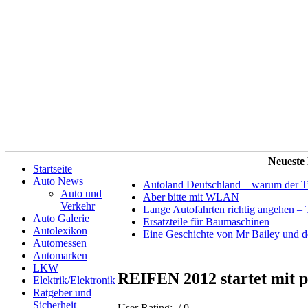
Neueste
Startseite
Auto News
Autoland Deutschland – warum der Tit
Auto und
Aber bitte mit WLAN
Verkehr
Lange Autofahrten richtig angehen – 
Auto Galerie
Ersatzteile für Baumaschinen
Autolexikon
Eine Geschichte von Mr Bailey und 
Automessen
Automarken
LKW
REIFEN 2012 startet mit 
Elektrik/Elektronik
Ratgeber und
Sicherheit
User Rating:
/ 0