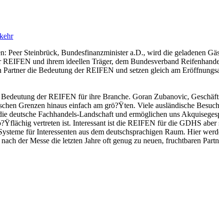
kehr
: Peer Steinbrück, Bundesfinanzminister a.D., wird die geladenen Gäs
 der REIFEN und ihrem ideellen Träger, dem Bundesverband Reifenhan
en Partner die Bedeutung der REIFEN und setzen gleich am Eröffnungsa
 Bedeutung der REIFEN für ihre Branche. Goran Zubanovic, Geschäf
tschen Grenzen hinaus einfach am grö?Ÿten. Viele ausländische Besuch
r die deutsche Fachhandels-Landschaft und ermöglichen uns Akquiseges
Ÿflächig vertreten ist. Interessant ist die REIFEN für die GDHS aber s
nd Systeme für Interessenten aus dem deutschsprachigen Raum. Hier we
 nach der Messe die letzten Jahre oft genug zu neuen, fruchtbaren Part