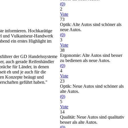
(
0
)
2
Vote
73
Optik: Alte Autos sind schöner als
neue Autos.
te informieren. Hochkarätige
(
0
)
del und Vulkaniseur-Handwerk
3
bend ein erstes Highlight im
Vote
38
Ergonomie: Alte Autos sind besser
tsführer der GD Handelssysteme
zu bedienen als neue Autos.
er, auch gerade Reifenhändler
(
0
)
präche für Länder, in denen
4
eit eh und je auch für die
Vote
rden Konzepte beäugt und
23
nerschaften geführt haben."
Optik: Neue Autos sind schöner als
alte Autos.
(
0
)
5
Vote
14
Qualität: Neue Autos sind qualitativ
besser als alte Autos.
(
0
)