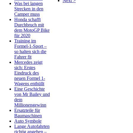
Next >
Was bei langen
Strecken in den
Camper muss
Honda schafft
Durchbruch mit
dem MotoGP Bike
für 2020
Training im
Formel-1-Sport –
so halten sich die
Fahrer fit
Mercedes zeigt
sich: Erstes
Eindruck des
neuen Formel 1-
Wagens enthüllt
Eine Geschichte
von Mr Bailey und
dem
Millionengewinn
Ersatzteile für
Baumaschinen
Auto Symbole
Lange Autofahrten
richtig angehen –