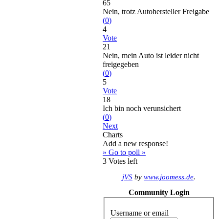
65
Nein, trotz Autohersteller Freigabe
(
0
)
4
Vote
21
Nein, mein Auto ist leider nicht
freigegeben
(
0
)
5
Vote
18
Ich bin noch verunsichert
(
0
)
Next
Charts
Add a new response!
» Go to poll »
3
Votes left
jVS
by
www.joomess.de
.
Community Login
Username or email