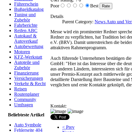
Führerschein
Poor
Best
Bußgeldkatalog
Tuning und
Details
Zubehör
Parent Category:
News Auto und Ver
Fahrberichte
Reifen ABC
Messe wird ein prominenter Redner sprechen
Autokauf &
Redner zu verpflichten, hat Tradition bei
Autoverkauf
e.V. (BRV). Damit unterstreichen die beid
Autobewertung
attraktiven Rahmenprogramm.
Motoren
KFZ-Werkstatt
Auch führende Unternehmen bestätigen die
Autoteile und
GmbH: "Hier ist das Interesse über die deu
Zubehör
aus anderen Ländern, interessieren sich fü
Finanzierung
unser Premio-Konzept auch mittlerweile gro?
Versicherungen
detaillierte Darstellung ihrer Bausteine u
Verkehr & Recht
verglichen und erste Kontakte geknüpft, die
Reisen
Routenplaner
Community
Umfragen
Kontakt:
Beliebteste Artikel
Auto Symbole
< Prev
Fehlerseite 404