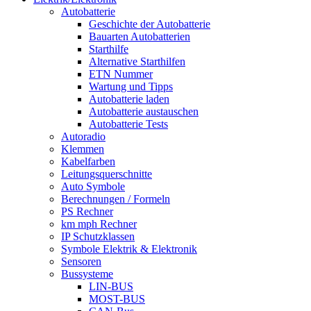
Autobatterie
Geschichte der Autobatterie
Bauarten Autobatterien
Starthilfe
Alternative Starthilfen
ETN Nummer
Wartung und Tipps
Autobatterie laden
Autobatterie austauschen
Autobatterie Tests
Autoradio
Klemmen
Kabelfarben
Leitungsquerschnitte
Auto Symbole
Berechnungen / Formeln
PS Rechner
km mph Rechner
IP Schutzklassen
Symbole Elektrik & Elektronik
Sensoren
Bussysteme
LIN-BUS
MOST-BUS