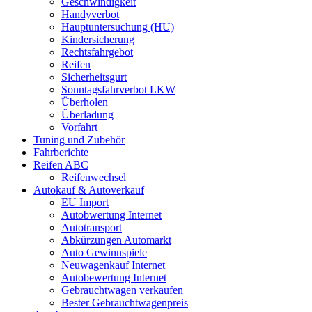
Geschwindigkeit
Handyverbot
Hauptuntersuchung (HU)
Kindersicherung
Rechtsfahrgebot
Reifen
Sicherheitsgurt
Sonntagsfahrverbot LKW
Überholen
Überladung
Vorfahrt
Tuning und Zubehör
Fahrberichte
Reifen ABC
Reifenwechsel
Autokauf & Autoverkauf
EU Import
Autobwertung Internet
Autotransport
Abkürzungen Automarkt
Auto Gewinnspiele
Neuwagenkauf Internet
Autobewertung Internet
Gebrauchtwagen verkaufen
Bester Gebrauchtwagenpreis