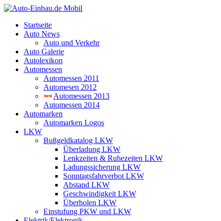
Startseite
Auto News
Auto und Verkehr
Auto Galerie
Autolexikon
Automessen
Automessen 2011
Automesen 2012
Automessen 2013
Automessen 2014
Automarken
Automarken Logos
LKW
Bußgeldkatalog LKW
Überladung LKW
Lenkzeiten & Ruhezeiten LKW
Ladungssicherung LKW
Sonntagsfahrverbot LKW
Abstand LKW
Geschwindigkeit LKW
Überholen LKW
Einstufung PKW und LKW
Elektrik/Elektronik