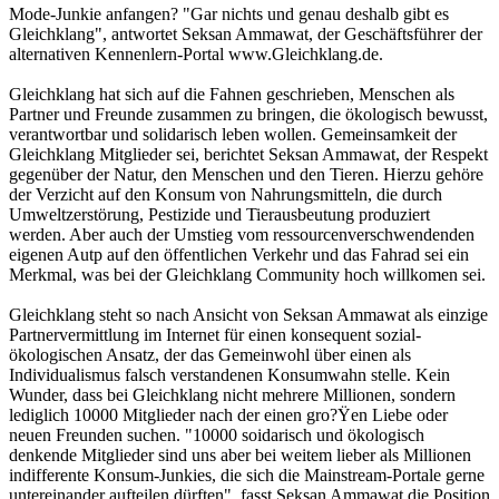
Mode-Junkie anfangen? "Gar nichts und genau deshalb gibt es
Gleichklang", antwortet Seksan Ammawat, der Geschäftsführer der
alternativen Kennenlern-Portal www.Gleichklang.de.
Gleichklang hat sich auf die Fahnen geschrieben, Menschen als
Partner und Freunde zusammen zu bringen, die ökologisch bewusst,
verantwortbar und solidarisch leben wollen. Gemeinsamkeit der
Gleichklang Mitglieder sei, berichtet Seksan Ammawat, der Respekt
gegenüber der Natur, den Menschen und den Tieren. Hierzu gehöre
der Verzicht auf den Konsum von Nahrungsmitteln, die durch
Umweltzerstörung, Pestizide und Tierausbeutung produziert
werden. Aber auch der Umstieg vom ressourcenverschwendenden
eigenen Autp auf den öffentlichen Verkehr und das Fahrad sei ein
Merkmal, was bei der Gleichklang Community hoch willkomen sei.
Gleichklang steht so nach Ansicht von Seksan Ammawat als einzige
Partnervermittlung im Internet für einen konsequent sozial-
ökologischen Ansatz, der das Gemeinwohl über einen als
Individualismus falsch verstandenen Konsumwahn stelle. Kein
Wunder, dass bei Gleichklang nicht mehrere Millionen, sondern
lediglich 10000 Mitglieder nach der einen gro?Ÿen Liebe oder
neuen Freunden suchen. "10000 soidarisch und ökologisch
denkende Mitglieder sind uns aber bei weitem lieber als Millionen
indifferente Konsum-Junkies, die sich die Mainstream-Portale gerne
untereinander aufteilen dürften", fasst Seksan Ammawat die Position