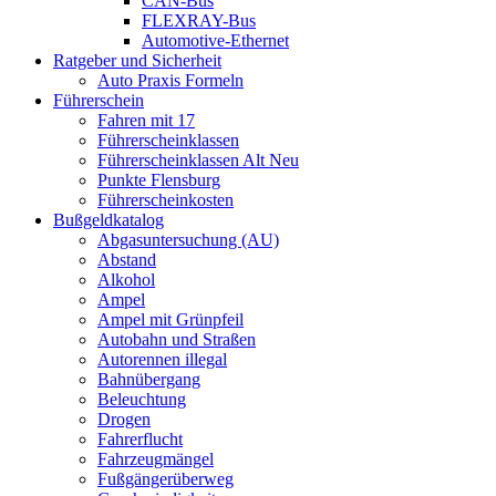
CAN-Bus
FLEXRAY-Bus
Automotive-Ethernet
Ratgeber und Sicherheit
Auto Praxis Formeln
Führerschein
Fahren mit 17
Führerscheinklassen
Führerscheinklassen Alt Neu
Punkte Flensburg
Führerscheinkosten
Bußgeldkatalog
Abgasuntersuchung (AU)
Abstand
Alkohol
Ampel
Ampel mit Grünpfeil
Autobahn und Straßen
Autorennen illegal
Bahnübergang
Beleuchtung
Drogen
Fahrerflucht
Fahrzeugmängel
Fußgängerüberweg