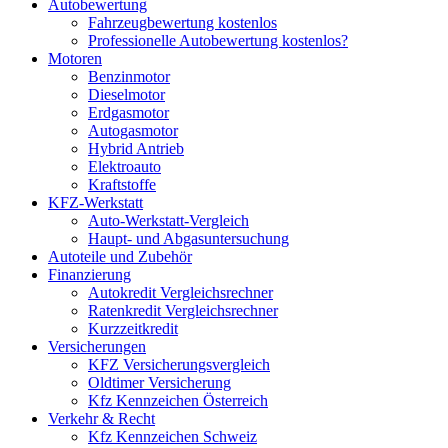
Autobewertung
Fahrzeugbewertung kostenlos
Professionelle Autobewertung kostenlos?
Motoren
Benzinmotor
Dieselmotor
Erdgasmotor
Autogasmotor
Hybrid Antrieb
Elektroauto
Kraftstoffe
KFZ-Werkstatt
Auto-Werkstatt-Vergleich
Haupt- und Abgasuntersuchung
Autoteile und Zubehör
Finanzierung
Autokredit Vergleichsrechner
Ratenkredit Vergleichsrechner
Kurzzeitkredit
Versicherungen
KFZ Versicherungsvergleich
Oldtimer Versicherung
Kfz Kennzeichen Österreich
Verkehr & Recht
Kfz Kennzeichen Schweiz