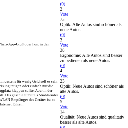
(
0
)
2
Vote
73
Optik: Alte Autos sind schöner als
neue Autos.
(
0
)
3
Whats-App-Gruß oder Post in den
Vote
38
Ergonomie: Alte Autos sind besser
zu bedienen als neue Autos.
(
0
)
4
Vote
23
ndestens für wenig Geld soll es sein.
isung tätigen oder einfach nur die
Optik: Neue Autos sind schöner als
platz klappen sollte. Aber in der
alte Autos.
ilt. Das geschieht mittels Strahlsender
(
0
)
 WLAN-Empfänger des Gerätes ist zu
5
Internet führen.
Vote
14
Qualität: Neue Autos sind qualitativ
besser als alte Autos.
(
0
)