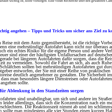
laub wichtig ist, sollte vorsorgen. Eine vorab Recherche über den gewählten Camp
chtig angehen – Tipps und Tricks um sicher ans Ziel zu
 Reise mit dem Auto gegenübersteht, ist die richtige Vorb
enn eine mehrstündige Autofahrt kann nicht nur überaus 
auch ein echtes Risiko für die eigene Person und andere Ve
euer sind einer der häufigsten Unfallursachen auf deutsche
erade bei längeren Autofahrten dafür sorgen, dass die Rei
eit zu vermeiden. Sowohl die Fahrt an sich, als auch Ruh
 Schläfchen sollten bei mehrstündigen Autofahrten gut dur
geber entworfen, der Sie mit einer Reihe von praktischen
toreise deutlich angenehmer zu gestalten. Die Sicherheit im
o dass man besonders längere Dienstreisen oder Autofahrten
angehen sollte.
für Ablenkung in den Standzeiten sorgen
fahrten sind unabdingbar, um sich und andere im Straßenv
n leider allerdings, dass sich die Konzentration nach ein 
rschlechtern. Die Reaktionszeit nimmt ab und im schlimmste
sollte man mindestens alle vier Stunden einen kurzen Halt 