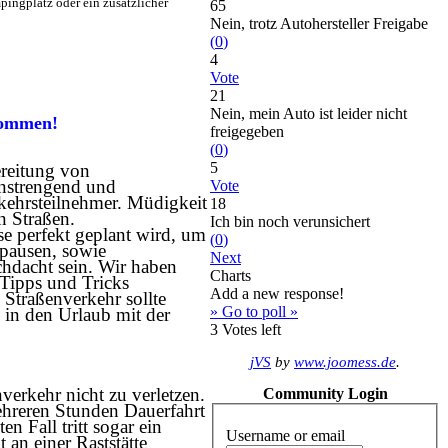
ingplatz oder ein zusätzlicher
65
Nein, trotz Autohersteller Freigabe
(
0
)
4
Vote
21
Nein, mein Auto ist leider nicht
 kommen!
freigegeben
(
0
)
5
ereitung von
anstrengend und
Vote
rkehrsteilnehmer. Müdigkeit
18
n Straßen.
Ich bin noch verunsichert
se perfekt geplant wird, um
(
0
)
epausen, sowie
Next
chdacht sein. Wir haben
Charts
 Tipps und Tricks
Add a new response!
 Straßenverkehr sollte
» Go to poll »
 in den Urlaub mit der
3
Votes left
jVS
by
www.joomess.de
.
erkehr nicht zu verletzen.
Community Login
mehreren Stunden Dauerfahrt
n Fall tritt sogar ein
Username or email
an einer Raststätte