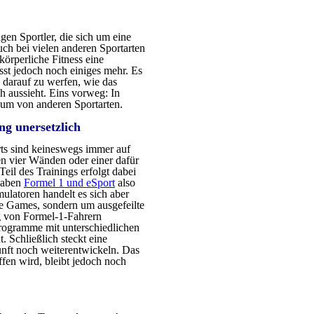
igen Sportler, die sich um eine
ch bei vielen anderen Sportarten
körperliche Fitness eine
sst jedoch noch einiges mehr. Es
k darauf zu werfen, wie das
h aussieht. Eins vorweg: In
aum von anderen Sportarten.
ng unersetzlich
rts sind keineswegs immer auf
nen vier Wänden oder einer dafür
Teil des Trainings erfolgt dabei
haben
Formel 1 und eSport
also
latoren handelt es sich aber
he Games, sondern um ausgefeilte
ng von Formel-1-Fahrern
 Programme mit unterschiedlichen
. Schließlich steckt eine
unft noch weiterentwickeln. Das
fen wird, bleibt jedoch noch