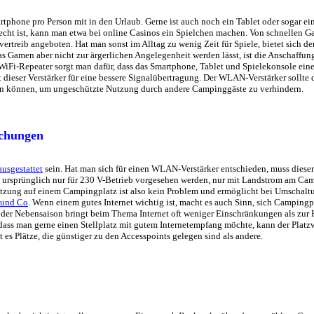
rtphone pro Person mit in den Urlaub. Gerne ist auch noch ein Tablet oder sogar ei
echt ist, kann man etwa bei online Casinos ein Spielchen machen. Von schnellen 
vertreib angeboten. Hat man sonst im Alltag zu wenig Zeit für Spiele, bietet sich d
s Gamen aber nicht zur ärgerlichen Angelegenheit werden lässt, ist die Anschaffu
 WiFi-Repeater sorgt man dafür, dass das Smartphone, Tablet und Spielekonsole ei
 dieser Verstärker für eine bessere Signalübertragung. Der WLAN-Verstärker sollte 
en können, um ungeschützte Nutzung durch andere Campinggäste zu verhindern.
uchungen
usgestattet
sein. Hat man sich für einen WLAN-Verstärker entschieden, muss dieser
e ursprünglich nur für 230 V-Betrieb vorgesehen werden, nur mit Landstrom am Ca
tzung auf einem Campingplatz ist also kein Problem und ermöglicht bei Umschaltun
 und Co
. Wenn einem gutes Internet wichtig ist, macht es auch Sinn, sich Campingp
er Nebensaison bringt beim Thema Internet oft weniger Einschränkungen als zur H
 dass man gerne einen Stellplatz mit gutem Internetempfang möchte, kann der Platzw
 es Plätze, die günstiger zu den Accesspoints gelegen sind als andere.