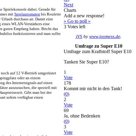
Next
ne Spielekonsole dabei. Gerade für
Charts
Games mit
Spielautomaten
bis Roulette
Add a new response!
er Urlaub durchaus an. Damit eine
» Go to poll »
ng eines WLAN-Verstärkers eine
3
Votes left
nen guten Empfang haben. Bricht das
drahtlos funktionieren und man sollte
jVS
by
www.joomess.de
.
Umfrage zu Super E10
Umfrage zum Kraftstoff Super E10
Tanken Sie Super E10?
1
 noch auf 12 V-Betrieb umgerüstet
Vote
mpingplatz oder an einem
g des Internetsignals auf einen
178
lätze auszusuchen, die speziell mit
Kommt mir nicht in den Tank!
auptreisezeit. Gibt man bei der
(
0
)
art sofern verfügbar einen
2
Vote
69
Ja, ohne Bedenken
(
0
)
3
Vote