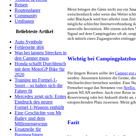
Reisen
Meist bringen die Gäste nicht nur ein Sma
Routenplaner
zwischendurch oder wenn das Wetter schl
Community
oder Blackjack wird hier allerlei zum Zeit
Umfragen
mögliche schlechte Internetverbindung da
sinnvolle Investition. Mit einem solchen
Beliebteste Artikel
Signal auf dem Campingplatz oft ab, sorgt
sich mittels eines Zugangscodes einlogg
Auto Symbole
Fehlerseite 404
Was bei langen Strecken in
Wichtig bei Campingplatzb
den Camper muss
Honda schafft Durchbruch
mit dem MotoGP Bike für
Für längere Reisen sollte der
Camper gut a
2020
werden. Ansonsten können die Geräte, di
Training im Formel-1-
Wechselrichter betrieben werden. Eine Nu
Sport – so halten sich die
Fernseher sogar das Streamen von
Netflix
Fahrer fit
gutem WLAN werben. Auch eine Reise in d
Mercedes zeigt sich: Erstes
Reservierung oder bei Ankunft direkt an,
Eindruck des neuen
entsprechenden Platz zuweisen. Meist gibt
Formel 1-Wagens enthüllt
Eine Geschichte von Mr
Bailey und dem
Fazit
Millionengewinn
Ersatzteile für
Baumaschinen