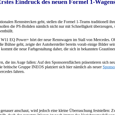
Erstes Eindruck des neuen Formel 1-Wagens 
ationalen Rennstrecken geht, stellen die Formel 1-Teams traditionell ih
sollen die PS-Boliden nämlich nicht nur mit Schnelligkeit überzeugen,
 enthüllt.
 W11 EQ Power+ hört der neue Rennwagen im Stall von Mercedes. Obw
ie Bühne geht, zeigte der Autohersteller bereits vorab einige Bilder se
ll kommt die neue Farbgestaltung daher, die sich in bekannten Grautön
n, die ins Auge fallen: Auf den Sponsorenflächen präsentieren sich 
e britische Gruppe INEOS platziert sich hier nämlich als neuer
Sponso
Mercedes fahren.
er genauer anschaut, wird jedoch eine kleine Überraschung feststellen: