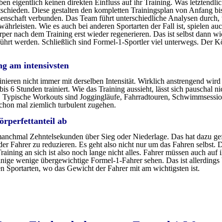
ben eigentlich keinen direkten Einfluss auf ihr Training. Was letztendli
schieden. Diese gestalten den kompletten Trainingsplan von Anfang bi
enschaft verbunden. Das Team führt unterschiedliche Analysen durch, 
ährleisten. Wie es auch bei anderen Sportarten der Fall ist, spielen au
rper nach dem Training erst wieder regenerieren. Das ist selbst dann w
hrt werden. Schließlich sind Formel-1-Sportler viel unterwegs. Der Kö
ng am intensivsten
inieren nicht immer mit derselben Intensität. Wirklich anstrengend wird 
is 6 Stunden trainiert. Wie das Training aussieht, lässt sich pauschal n
. Typische Workouts sind Joggingläufe, Fahrradtouren, Schwimmsession
chon mal ziemlich turbulent zugehen.
örperfettanteil ab
nchmal Zehntelsekunden über Sieg oder Niederlage. Das hat dazu gefü
 der Fahrer zu reduzieren. Es geht also nicht nur um das Fahren selbst.
ining an sich ist also noch lange nicht alles. Fahrer müssen auch auf 
ge wenige übergewichtige Formel-1-Fahrer sehen. Das ist allerdings bi
en Sportarten, wo das Gewicht der Fahrer mit am wichtigsten ist.