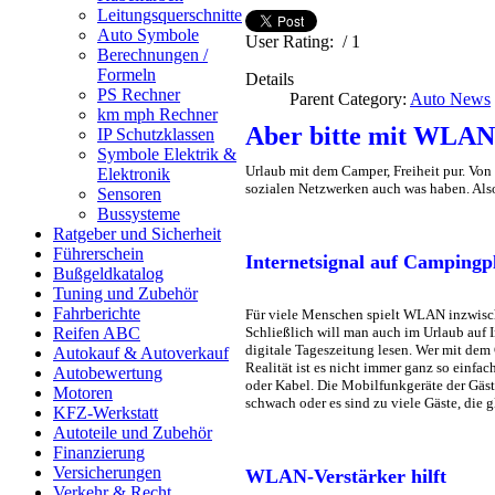
Leitungsquerschnitte
Auto Symbole
User Rating:
/ 1
Berechnungen /
Formeln
Details
PS Rechner
Parent Category:
Auto News
km mph Rechner
Aber bitte mit WLAN
IP Schutzklassen
Symbole Elektrik &
Urlaub mit dem Camper, Freiheit pur. Vo
Elektronik
sozialen Netzwerken auch was haben. Als
Sensoren
Bussysteme
Ratgeber und Sicherheit
Führerschein
Internetsignal auf Campingp
Bußgeldkatalog
Tuning und Zubehör
Fahrberichte
Für viele Menschen spielt WLAN inzwische
Schließlich will man auch im Urlaub auf 
Reifen ABC
digitale Tageszeitung lesen. Wer mit dem
Autokauf & Autoverkauf
Realität ist es nicht immer ganz so einfac
Autobewertung
oder Kabel. Die Mobilfunkgeräte der Gäs
Motoren
schwach oder es sind zu viele Gäste, die 
KFZ-Werkstatt
Autoteile und Zubehör
Finanzierung
Versicherungen
WLAN-Verstärker hilft
Verkehr & Recht