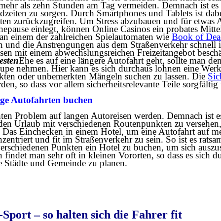
mehr als zehn Stunden am Tag vermeiden. Demnach ist es w
zeiten zu sorgen. Durch Smartphones und Tablets ist dabe
iten zurückzugreifen. Um Stress abzubauen und für etwas 
pause einlegt, können Online Casinos ein probates Mitte
 an einem der zahlreichen Spielautomaten wie
Book of Dea
n und die Anstrengungen aus dem Straßenverkehr schnell 
usen mit einem abwechslungsreichen Freizeitangebot beschä
esten
Ehe es auf eine längere Autofahrt geht, sollte man de
Lupe nehmen. Hier kann es sich durchaus lohnen eine Werk
kten oder unbemerkten Mängeln suchen zu lassen. Die
Sic
rden, so dass vor allem sicherheitsrelevante Teile sorgfältig
nge Autofahrten buchen
ten Problem auf langen Autoreisen werden. Demnach ist e
 den Urlaub mit verschiedenen Routenpunkten zu versehen,
. Das Einchecken in einem Hotel, um eine Autofahrt auf meh
zentriert und fit im Straßenverkehr zu sein. So ist es ratsa
erschiedenen Punkten ein Hotel zu buchen, um sich auszus
findet man sehr oft in kleinen Vororten, so dass es sich 
 Städte und Gemeinde zu planen.
port – so halten sich die Fahrer fit