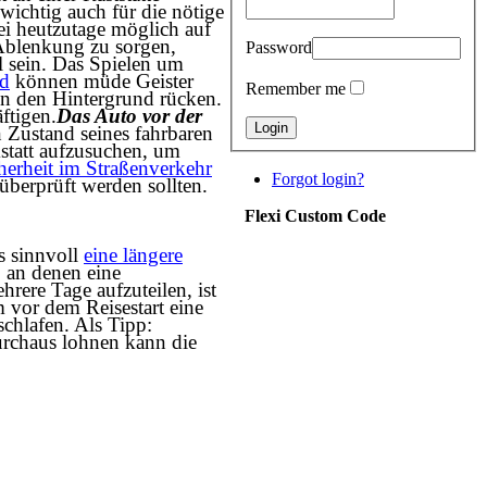
ichtig auch für die nötige
i heutzutage möglich auf
Ablenkung zu sorgen,
Password
l sein. Das Spielen um
d
können müde Geister
Remember me
in den Hintergrund rücken.
ftigen.
Das Auto vor der
n Zustand seines fahrbaren
statt aufzusuchen, um
herheit im Straßenverkehr
Forgot login?
 überprüft werden sollten.
Flexi Custom Code
s sinnvoll
eine längere
 an denen eine
rere Tage aufzuteilen, ist
m vor dem Reisestart eine
chlafen. Als Tipp:
durchaus lohnen kann die