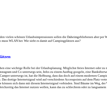
n den vielen schönen Urlaubsimpressionen sollen die Daheimgebliebenen aber per 
o muss WLAN her. Wie sieht es damit auf Campingplätzen aus?
lätzen
n eine wichtige Rolle bei der Urlaubsplanung. Möglichst freies Internet oder zu mi
Instagram und Co unterwegs sein, Infos zu einem Ausflug googeln, eine Banküberwe
 Camper unterwegs ist, hat die Hoffnung, dass das doch auf einem modernen Camping
h. Das dortige Internetsignal wird auf verschiedene Accesspoints auf dem Platz verte
te können sich dann mit diesem Internetsignal verbinden. Sind Bäume im Weg, der
gleichzeitig das Internet nutzen wollen, kann das zu schlechtem oder zu langsamem 