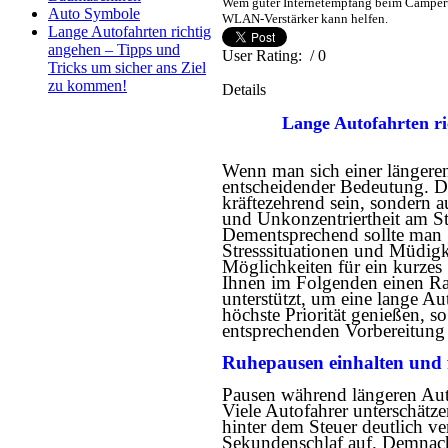
Wem guter Internetempfang beim Camperur
Auto Symbole
WLAN-Verstärker kann helfen.
Lange Autofahrten richtig
angehen – Tipps und
User Rating:
/ 0
Tricks um sicher ans Ziel
zu kommen!
Details
Lange Autofahrten ri
Wenn man sich einer längeren
entscheidender Bedeutung. D
kräftezehrend sein, sondern 
und Unkonzentriertheit am St
Dementsprechend sollte man g
Stresssituationen und Müdigk
Möglichkeiten für ein kurzes
Ihnen im Folgenden einen Rat
unterstützt, um eine lange Au
höchste Priorität genießen, s
entsprechenden Vorbereitung 
Ruhepausen einhalten und 
Pausen während längeren Auto
Viele Autofahrer unterschätze
hinter dem Steuer deutlich ve
Sekundenschlaf auf. Demnach 