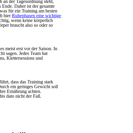
ch an der Tagesordnung steht,
s Ende. Daher ist der gesamte
was für ein Training am besten
ch hier
Ruhephasen eine wichtige
ichtig, wenn keine körperlich
rper braucht also so oder so
es meist erst vor der Saison. In
icht sagen. Jedes Team hat
s, Klettersessions und
hrt, dass das Training stark
 Durch ein geringes Gewicht soll
ihre Ernährung achten.
s dato nicht der Fall.