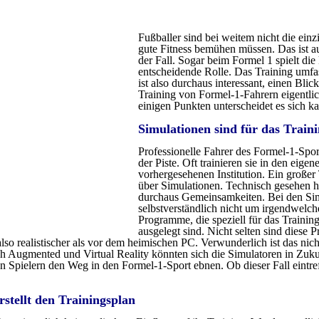
Fußballer sind bei weitem nicht die einz
gute Fitness bemühen müssen. Das ist au
der Fall. Sogar beim Formel 1 spielt die 
entscheidende Rolle. Das Training umfa
ist also durchaus interessant, einen Blic
Training von Formel-1-Fahrern eigentlic
einigen Punkten unterscheidet es sich k
Simulationen sind für das Traini
Professionelle Fahrer des Formel-1-Spo
der Piste. Oft trainieren sie in den eige
vorhergesehenen Institution. Ein großer 
über Simulationen. Technisch gesehen 
durchaus Gemeinsamkeiten. Bei den Simu
selbstverständlich nicht um irgendwelc
Programme, die speziell für das Traini
ausgelegt sind. Nicht selten sind diese
so realistischer als vor dem heimischen PC. Verwunderlich ist das nicht
h Augmented und Virtual Reality könnten sich die Simulatoren in Zuk
n Spielern den Weg in den Formel-1-Sport ebnen. Ob dieser Fall eintref
rstellt den Trainingsplan