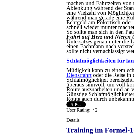
machen und Fahrtzeiten von 
Ablenkung während der Stand
eine Vielzahl von Möglichke
während man gerade eine Ruhe
Echtgeld am Pokertisch oder
schnell wieder munter mache
So sollte man sich in den Pa
Fahrt auf Herz und Nieren t
Untersatzes genau unter die 
einen Fachmann nach verstec
sollte nicht vernachlässigt we
Schlafmöglichkeiten für la
Müdigkeit kann zu einem ech
Dienstfahrt
oder die Reise in
Schlafmöglichkeit bereitsteht
überaus sinnvoll, um voll kon
Route auszuarbeiten und an v
Günstige Schlafmöglichkeiten 
Route auch durch unbekannte
User Rating:
/ 2
Details
Training im Formel-1-S