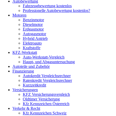
Autobewertung
Fahrzeugbewertung kostenlos
Professionelle Autobewertung kostenlos?
Motoren
Benzinmotor
Dieselmotor
Erdgasmotor
Autogasmotor
Hybrid Antrieb
Elektroauto
Kraftstoffe
KFZ-Werkstatt
Auto-Werkstatt-Vergleich
Haupt- und Abgasuntersuchung
Autoteile und Zubehör
Finanzierung
Autokredit Vergleichsrechner
Ratenkredit Vergleichsrechner
Kurzzeitkredit
Versicherungen
KFZ Versicherungsvergleich
Oldtimer Versicherung
Kfz Kennzeichen Österreich
Verkehr & Recht
Kfz Kennzeichen Schweiz