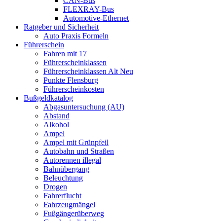
CAN-Bus
FLEXRAY-Bus
Automotive-Ethernet
Ratgeber und Sicherheit
Auto Praxis Formeln
Führerschein
Fahren mit 17
Führerscheinklassen
Führerscheinklassen Alt Neu
Punkte Flensburg
Führerscheinkosten
Bußgeldkatalog
Abgasuntersuchung (AU)
Abstand
Alkohol
Ampel
Ampel mit Grünpfeil
Autobahn und Straßen
Autorennen illegal
Bahnübergang
Beleuchtung
Drogen
Fahrerflucht
Fahrzeugmängel
Fußgängerüberweg