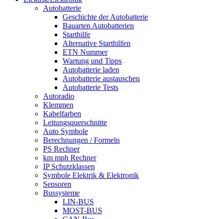
Autobatterie
Geschichte der Autobatterie
Bauarten Autobatterien
Starthilfe
Alternative Starthilfen
ETN Nummer
Wartung und Tipps
Autobatterie laden
Autobatterie austauschen
Autobatterie Tests
Autoradio
Klemmen
Kabelfarben
Leitungsquerschnitte
Auto Symbole
Berechnungen / Formeln
PS Rechner
km mph Rechner
IP Schutzklassen
Symbole Elektrik & Elektronik
Sensoren
Bussysteme
LIN-BUS
MOST-BUS