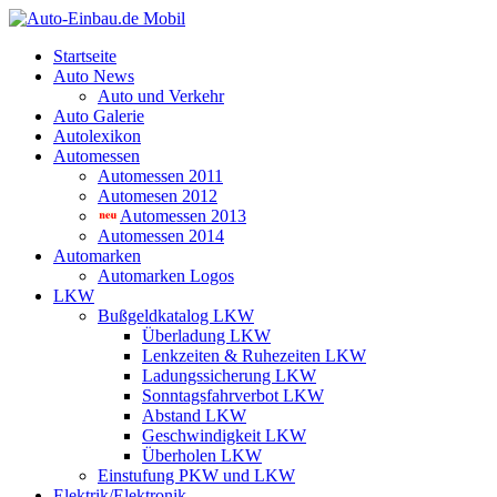
Startseite
Auto News
Auto und Verkehr
Auto Galerie
Autolexikon
Automessen
Automessen 2011
Automesen 2012
Automessen 2013
Automessen 2014
Automarken
Automarken Logos
LKW
Bußgeldkatalog LKW
Überladung LKW
Lenkzeiten & Ruhezeiten LKW
Ladungssicherung LKW
Sonntagsfahrverbot LKW
Abstand LKW
Geschwindigkeit LKW
Überholen LKW
Einstufung PKW und LKW
Elektrik/Elektronik