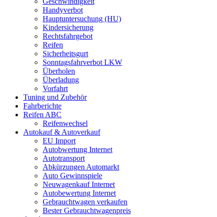
Geschwindigkeit
Handyverbot
Hauptuntersuchung (HU)
Kindersicherung
Rechtsfahrgebot
Reifen
Sicherheitsgurt
Sonntagsfahrverbot LKW
Überholen
Überladung
Vorfahrt
Tuning und Zubehör
Fahrberichte
Reifen ABC
Reifenwechsel
Autokauf & Autoverkauf
EU Import
Autobwertung Internet
Autotransport
Abkürzungen Automarkt
Auto Gewinnspiele
Neuwagenkauf Internet
Autobewertung Internet
Gebrauchtwagen verkaufen
Bester Gebrauchtwagenpreis