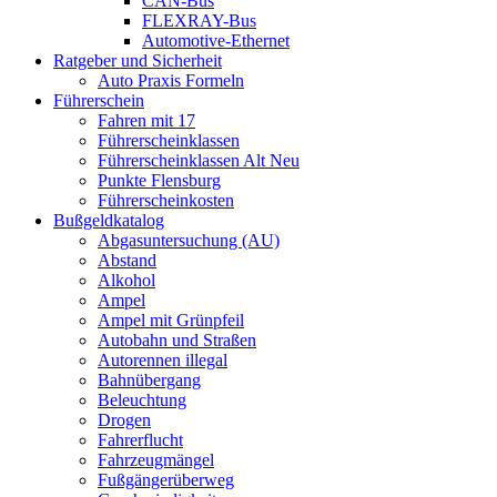
CAN-Bus
FLEXRAY-Bus
Automotive-Ethernet
Ratgeber und Sicherheit
Auto Praxis Formeln
Führerschein
Fahren mit 17
Führerscheinklassen
Führerscheinklassen Alt Neu
Punkte Flensburg
Führerscheinkosten
Bußgeldkatalog
Abgasuntersuchung (AU)
Abstand
Alkohol
Ampel
Ampel mit Grünpfeil
Autobahn und Straßen
Autorennen illegal
Bahnübergang
Beleuchtung
Drogen
Fahrerflucht
Fahrzeugmängel
Fußgängerüberweg