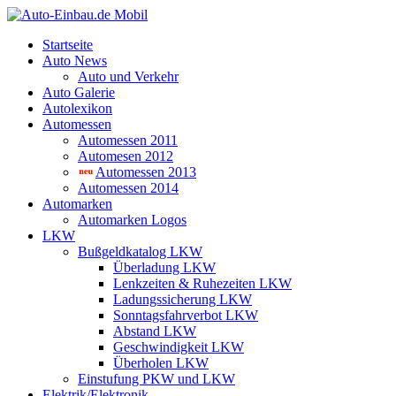
Startseite
Auto News
Auto und Verkehr
Auto Galerie
Autolexikon
Automessen
Automessen 2011
Automesen 2012
Automessen 2013
Automessen 2014
Automarken
Automarken Logos
LKW
Bußgeldkatalog LKW
Überladung LKW
Lenkzeiten & Ruhezeiten LKW
Ladungssicherung LKW
Sonntagsfahrverbot LKW
Abstand LKW
Geschwindigkeit LKW
Überholen LKW
Einstufung PKW und LKW
Elektrik/Elektronik