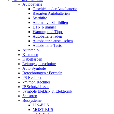
Autobatterie
Geschichte der Autobatterie
Bauarten Autobatterien
Starthilfe
Alternative Starthilfen
ETN Nummer
Wartung und Tipps
Autobatterie laden
Autobatterie austauschen
Autobatterie Tests
Autoradio
Klemmen
Kabelfarben
Leitungsquerschnitte
Auto Symbole
Berechnungen / Formeln
PS Rechner
km mph Rechner
IP Schutzklassen
Symbole Elektrik & Elektronik
Sensoren
Bussysteme
LIN-BUS
MOST-BUS