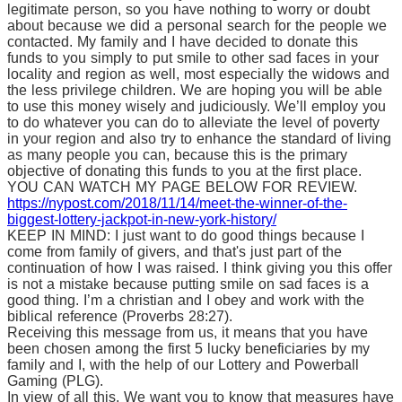
legitimate person, so you have nothing to worry or doubt
about because we did a personal search for the people we
contacted. My family and I have decided to donate this
funds to you simply to put smile to other sad faces in your
locality and region as well, most especially the widows and
the less privilege children. We are hoping you will be able
to use this money wisely and judiciously. We’ll employ you
to do whatever you can do to alleviate the level of poverty
in your region and also try to enhance the standard of living
as many people you can, because this is the primary
objective of donating this funds to you at the first place.
YOU CAN WATCH MY PAGE BELOW FOR REVIEW.
https://nypost.com/2018/11/14/meet-the-winner-of-the-
biggest-lottery-jackpot-in-new-york-history/
KEEP IN MIND: I just want to do good things because I
come from family of givers, and that's just part of the
continuation of how I was raised. I think giving you this offer
is not a mistake because putting smile on sad faces is a
good thing. I’m a christian and I obey and work with the
biblical reference (Proverbs 28:27).
Receiving this message from us, it means that you have
been chosen among the first 5 lucky beneficiaries by my
family and I, with the help of our Lottery and Powerball
Gaming (PLG).
In view of all this, We want you to know that measures have