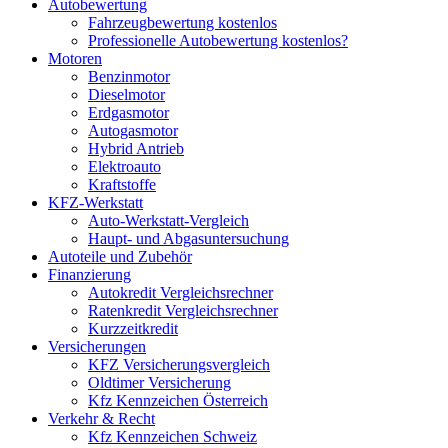
Autobewertung
Fahrzeugbewertung kostenlos
Professionelle Autobewertung kostenlos?
Motoren
Benzinmotor
Dieselmotor
Erdgasmotor
Autogasmotor
Hybrid Antrieb
Elektroauto
Kraftstoffe
KFZ-Werkstatt
Auto-Werkstatt-Vergleich
Haupt- und Abgasuntersuchung
Autoteile und Zubehör
Finanzierung
Autokredit Vergleichsrechner
Ratenkredit Vergleichsrechner
Kurzzeitkredit
Versicherungen
KFZ Versicherungsvergleich
Oldtimer Versicherung
Kfz Kennzeichen Österreich
Verkehr & Recht
Kfz Kennzeichen Schweiz