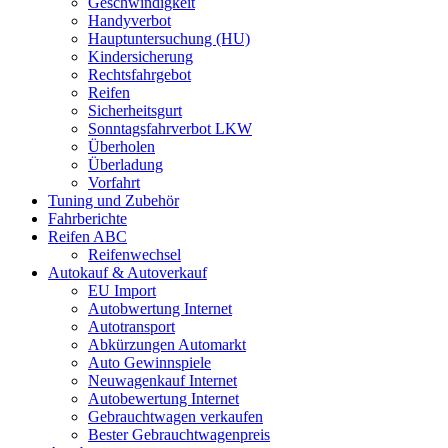
Geschwindigkeit
Handyverbot
Hauptuntersuchung (HU)
Kindersicherung
Rechtsfahrgebot
Reifen
Sicherheitsgurt
Sonntagsfahrverbot LKW
Überholen
Überladung
Vorfahrt
Tuning und Zubehör
Fahrberichte
Reifen ABC
Reifenwechsel
Autokauf & Autoverkauf
EU Import
Autobwertung Internet
Autotransport
Abkürzungen Automarkt
Auto Gewinnspiele
Neuwagenkauf Internet
Autobewertung Internet
Gebrauchtwagen verkaufen
Bester Gebrauchtwagenpreis