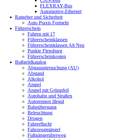
CAN-Bus
FLEXRAY-Bus
Automotive-Ethernet
Ratgeber und Sicherheit
Auto Praxis Formeln
Führerschein
Fahren mit 17
Führerscheinklassen
Führerscheinklassen Alt Neu
Punkte Flensburg
Führerscheinkosten
Bußgeldkatalog
Abgasuntersuchung (AU)
Abstand
Alkohol
Ampel
Ampel mit Grünpfeil
Autobahn und Straßen
Autorennen illegal
Bahnübergang
Beleuchtung
Drogen
Fahrerflucht
Fahrzeugmängel
Fußgängerüberweg