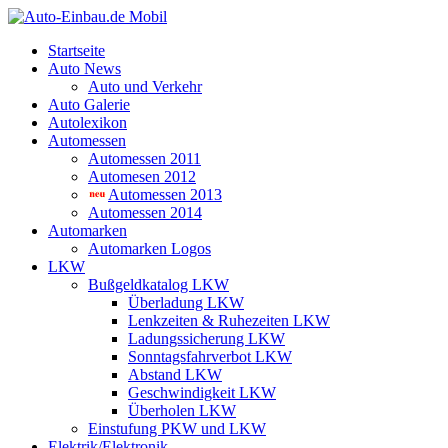
Startseite
Auto News
Auto und Verkehr
Auto Galerie
Autolexikon
Automessen
Automessen 2011
Automesen 2012
Automessen 2013
Automessen 2014
Automarken
Automarken Logos
LKW
Bußgeldkatalog LKW
Überladung LKW
Lenkzeiten & Ruhezeiten LKW
Ladungssicherung LKW
Sonntagsfahrverbot LKW
Abstand LKW
Geschwindigkeit LKW
Überholen LKW
Einstufung PKW und LKW
Elektrik/Elektronik