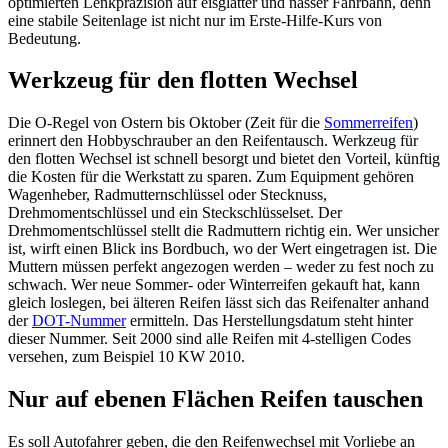
optimierten Lenkpräzision auf eisglatter und nasser Fahrbahn, denn
eine stabile Seitenlage ist nicht nur im Erste-Hilfe-Kurs von
Bedeutung.
Werkzeug für den flotten Wechsel
Die O-Regel von Ostern bis Oktober (Zeit für die
Sommerreifen
)
erinnert den Hobbyschrauber an den Reifentausch. Werkzeug für
den flotten Wechsel ist schnell besorgt und bietet den Vorteil, künftig
die Kosten für die Werkstatt zu sparen. Zum Equipment gehören
Wagenheber, Radmutternschlüssel oder Stecknuss,
Drehmomentschlüssel und ein Steckschlüsselset. Der
Drehmomentschlüssel stellt die Radmuttern richtig ein. Wer unsicher
ist, wirft einen Blick ins Bordbuch, wo der Wert eingetragen ist. Die
Muttern müssen perfekt angezogen werden – weder zu fest noch zu
schwach. Wer neue Sommer- oder Winterreifen gekauft hat, kann
gleich loslegen, bei älteren Reifen lässt sich das Reifenalter anhand
der
DOT-Nummer
ermitteln. Das Herstellungsdatum steht hinter
dieser Nummer. Seit 2000 sind alle Reifen mit 4-stelligen Codes
versehen, zum Beispiel 10 KW 2010.
Nur auf ebenen Flächen Reifen tauschen
Es soll Autofahrer geben, die den Reifenwechsel mit Vorliebe an