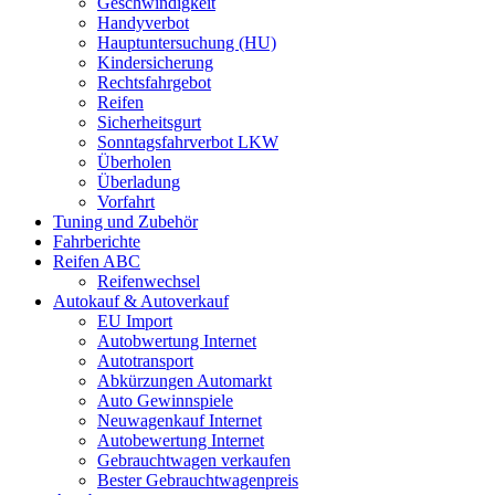
Geschwindigkeit
Handyverbot
Hauptuntersuchung (HU)
Kindersicherung
Rechtsfahrgebot
Reifen
Sicherheitsgurt
Sonntagsfahrverbot LKW
Überholen
Überladung
Vorfahrt
Tuning und Zubehör
Fahrberichte
Reifen ABC
Reifenwechsel
Autokauf & Autoverkauf
EU Import
Autobwertung Internet
Autotransport
Abkürzungen Automarkt
Auto Gewinnspiele
Neuwagenkauf Internet
Autobewertung Internet
Gebrauchtwagen verkaufen
Bester Gebrauchtwagenpreis