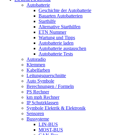
Autobatterie
Geschichte der Autobatterie
Bauarten Autobatterien
Starthilfe
Alternative Starthilfen
ETN Nummer
Wartung und Tipps
Autobatterie laden
Autobatterie austauschen
Autobatterie Tests
Autoradio
Klemmen
Kabelfarben
Leitungsquerschnitte
Auto Symbole
Berechnungen / Formeln
PS Rechner
km mph Rechner
IP Schutzklassen
Symbole Elektrik & Elektronik
Sensoren
Bussysteme
LIN-BUS
MOST-BUS