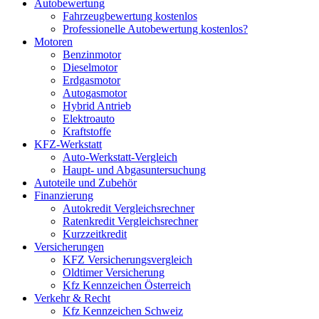
Autobewertung
Fahrzeugbewertung kostenlos
Professionelle Autobewertung kostenlos?
Motoren
Benzinmotor
Dieselmotor
Erdgasmotor
Autogasmotor
Hybrid Antrieb
Elektroauto
Kraftstoffe
KFZ-Werkstatt
Auto-Werkstatt-Vergleich
Haupt- und Abgasuntersuchung
Autoteile und Zubehör
Finanzierung
Autokredit Vergleichsrechner
Ratenkredit Vergleichsrechner
Kurzzeitkredit
Versicherungen
KFZ Versicherungsvergleich
Oldtimer Versicherung
Kfz Kennzeichen Österreich
Verkehr & Recht
Kfz Kennzeichen Schweiz