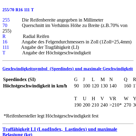
255/70 R16 111 T
255
Die Reifenbereite angegeben in Millimeter
70
Querschnitt im Verhätnis Höhe zu Breite (z.B.70% von
255)
R
Radial Reifen
16
Angabe des Felgendurchmessers in Zoll (1Zoll=25,4mm)
111
Angabe der Tragfähigkeit (LI)
T
Angabe der Höchstgeschwindigkeit
Geschwindigkeitssymbol (Speedindex) und maximale Geschwindi
gkeit
Speedindex (SI)
G
J
L
M
N
Q
Höchstgeschwindigkeit in km/h
90
100
120
130
140
160
1
T
U
H
V
VR
W
190
200
210
240
>210*
270
3
*Reifenhersteller legt Höchstgeschwindigkeit fest
Traffähigkeit LI (LoadIndex, Lastindex) und maximale
Belastung (kg)