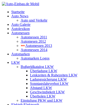
Startseite
Auto News
Auto und Verkehr
Auto Galerie
Autolexikon
Automessen
Automessen 2011
Automesen 2012
Automessen 2013
Automessen 2014
Automarken
Automarken Logos
LKW
Bußgeldkatalog LKW
Überladung LKW
Lenkzeiten & Ruhezeiten LKW
Ladungssicherung LKW
Sonntagsfahrverbot LKW
Abstand LKW
Geschwindigkeit LKW
Überholen LKW
Einstufung PKW und LKW
Elektrik/Elektronik