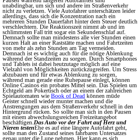
Pausen während längeren Autofahrten sind
unabdingbar, um sich und andere im Straßenverkehr
nicht zu verletzen. Viele Autofahrer unterschätzen leider
allerdings, dass sich die Konzentration nach ein
mehreren Stunden Dauerfahrt hinter dem Steuer deutlich
verschlechtern. Die Reaktionszeit nimmt ab und im
schlimmsten Fall tritt sogar ein Sekundenschlaf auf.
Demnach sollte man mindestens alle vier Stunden einen
kurzen Halt an einer Raststätte machen und Fahrtzeiten
von mehr als zehn Stunden am Tag vermeiden.
Demnach ist es wichtig auch für die nötige Ablenkung
während der Standzeiten zu sorgen. Durch Smartphones
und Tablets ist dabei heutzutage möglich auf eine
Vielzahl von Möglichkeiten zurückzugreifen. Um Stress
abzubauen und für etwas Ablenkung zu sorgen,
während man gerade eine Ruhepause einlegt, können
Online Casinos ein probates Mittel sein. Das Spielen um
Echtgeld am Pokertisch oder an einem der zahlreichen
Spielautomaten wie
Book of Dead
können müde
Geister schnell wieder munter machen und die
Anstrengungen aus dem Straßenverkehr schnell in den
Hintergrund rücken. So sollte man sich in den Pausen
mit einem abwechslungsreichen Freizeitangebot
beschäftigen.
Das Auto vor der Fahrt auf Herz und
Nieren testen
Ehe es auf eine längere Autofahrt geht,
sollte man den Zustand seines fahrbaren Untersatzes
genau unter die Lupe nehmen. Hier kann es sich