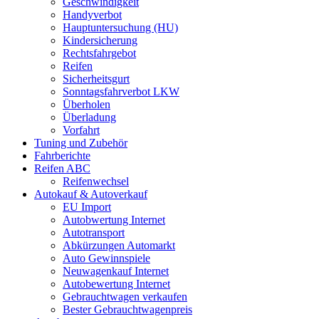
Geschwindigkeit
Handyverbot
Hauptuntersuchung (HU)
Kindersicherung
Rechtsfahrgebot
Reifen
Sicherheitsgurt
Sonntagsfahrverbot LKW
Überholen
Überladung
Vorfahrt
Tuning und Zubehör
Fahrberichte
Reifen ABC
Reifenwechsel
Autokauf & Autoverkauf
EU Import
Autobwertung Internet
Autotransport
Abkürzungen Automarkt
Auto Gewinnspiele
Neuwagenkauf Internet
Autobewertung Internet
Gebrauchtwagen verkaufen
Bester Gebrauchtwagenpreis