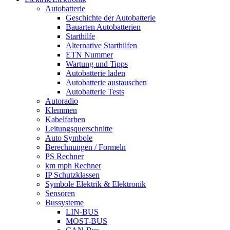
Autobatterie
Geschichte der Autobatterie
Bauarten Autobatterien
Starthilfe
Alternative Starthilfen
ETN Nummer
Wartung und Tipps
Autobatterie laden
Autobatterie austauschen
Autobatterie Tests
Autoradio
Klemmen
Kabelfarben
Leitungsquerschnitte
Auto Symbole
Berechnungen / Formeln
PS Rechner
km mph Rechner
IP Schutzklassen
Symbole Elektrik & Elektronik
Sensoren
Bussysteme
LIN-BUS
MOST-BUS