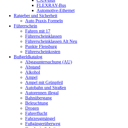
CAN-Bus
FLEXRAY-Bus
Automotive-Ethernet
Ratgeber und Sicherheit
Auto Praxis Formeln
Führerschein
Fahren mit 17
Führerscheinklassen
Führerscheinklassen Alt Neu
Punkte Flensburg
Führerscheinkosten
Bußgeldkatalog
Abgasuntersuchung (AU)
Abstand
Alkohol
Ampel
Ampel mit Grünpfeil
Autobahn und Straßen
Autorennen illegal
Bahnübergang
Beleuchtung
Drogen
Fahrerflucht
Fahrzeugmängel
Fußgängerüberweg