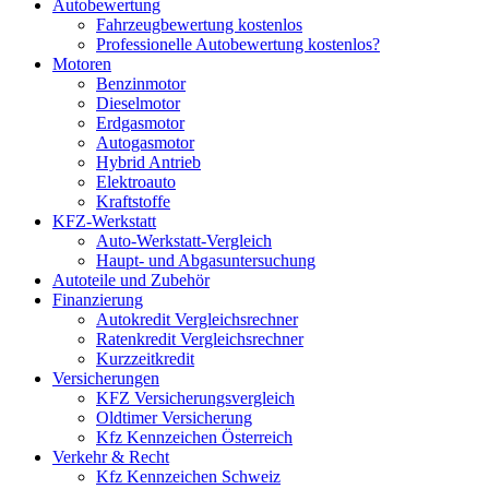
Autobewertung
Fahrzeugbewertung kostenlos
Professionelle Autobewertung kostenlos?
Motoren
Benzinmotor
Dieselmotor
Erdgasmotor
Autogasmotor
Hybrid Antrieb
Elektroauto
Kraftstoffe
KFZ-Werkstatt
Auto-Werkstatt-Vergleich
Haupt- und Abgasuntersuchung
Autoteile und Zubehör
Finanzierung
Autokredit Vergleichsrechner
Ratenkredit Vergleichsrechner
Kurzzeitkredit
Versicherungen
KFZ Versicherungsvergleich
Oldtimer Versicherung
Kfz Kennzeichen Österreich
Verkehr & Recht
Kfz Kennzeichen Schweiz