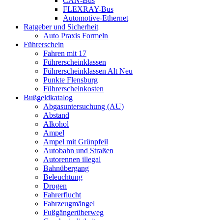
CAN-Bus
FLEXRAY-Bus
Automotive-Ethernet
Ratgeber und Sicherheit
Auto Praxis Formeln
Führerschein
Fahren mit 17
Führerscheinklassen
Führerscheinklassen Alt Neu
Punkte Flensburg
Führerscheinkosten
Bußgeldkatalog
Abgasuntersuchung (AU)
Abstand
Alkohol
Ampel
Ampel mit Grünpfeil
Autobahn und Straßen
Autorennen illegal
Bahnübergang
Beleuchtung
Drogen
Fahrerflucht
Fahrzeugmängel
Fußgängerüberweg