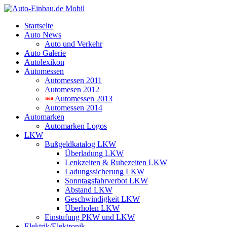
Startseite
Auto News
Auto und Verkehr
Auto Galerie
Autolexikon
Automessen
Automessen 2011
Automesen 2012
Automessen 2013
Automessen 2014
Automarken
Automarken Logos
LKW
Bußgeldkatalog LKW
Überladung LKW
Lenkzeiten & Ruhezeiten LKW
Ladungssicherung LKW
Sonntagsfahrverbot LKW
Abstand LKW
Geschwindigkeit LKW
Überholen LKW
Einstufung PKW und LKW
Elektrik/Elektronik