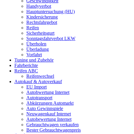
Geschwindigkeit
Handyverbot
Hauptuntersuchung (HU)
Kindersicherung
Rechtsfahrgebot
Reifen
Sicherheitsgurt
Sonntagsfahrverbot LKW
Überholen
Überladung
Vorfahrt
Tuning und Zubehör
Fahrberichte
Reifen ABC
Reifenwechsel
Autokauf & Autoverkauf
EU Import
Autobwertung Internet
Autotransport
Abkürzungen Automarkt
Auto Gewinnspiele
Neuwagenkauf Internet
Autobewertung Internet
Gebrauchtwagen verkaufen
Bester Gebrauchtwagenpreis