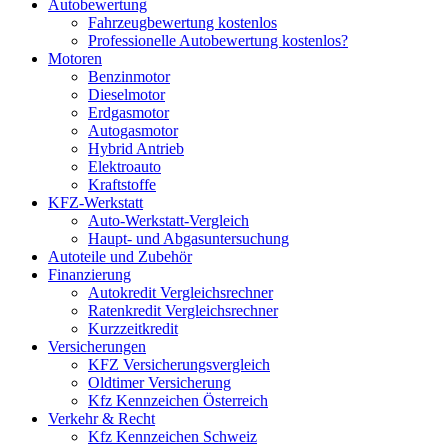
Autobewertung
Fahrzeugbewertung kostenlos
Professionelle Autobewertung kostenlos?
Motoren
Benzinmotor
Dieselmotor
Erdgasmotor
Autogasmotor
Hybrid Antrieb
Elektroauto
Kraftstoffe
KFZ-Werkstatt
Auto-Werkstatt-Vergleich
Haupt- und Abgasuntersuchung
Autoteile und Zubehör
Finanzierung
Autokredit Vergleichsrechner
Ratenkredit Vergleichsrechner
Kurzzeitkredit
Versicherungen
KFZ Versicherungsvergleich
Oldtimer Versicherung
Kfz Kennzeichen Österreich
Verkehr & Recht
Kfz Kennzeichen Schweiz