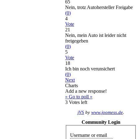
65
Nein, trotz Autohersteller Freigabe
(
0
)
4
Vote
21
Nein, mein Auto ist leider nicht
freigegeben
(
0
)
5
Vote
18
Ich bin noch verunsichert
(
0
)
Next
Charts
Add a new response!
» Go to poll »
3
Votes left
jVS
by
www.joomess.de
.
Community Login
Username or email