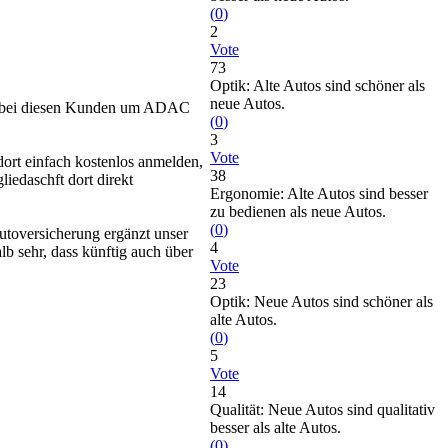
(
0
)
2
Vote
73
Optik: Alte Autos sind schöner als
neue Autos.
ich bei diesen Kunden um ADAC
(
0
)
3
Vote
dort einfach kostenlos anmelden,
38
edaschft dort direkt
Ergonomie: Alte Autos sind besser
zu bedienen als neue Autos.
(
0
)
utoversicherung ergänzt unser
4
lb sehr, dass künftig auch über
Vote
23
Optik: Neue Autos sind schöner als
alte Autos.
(
0
)
5
Vote
14
Qualität: Neue Autos sind qualitativ
besser als alte Autos.
(
0
)