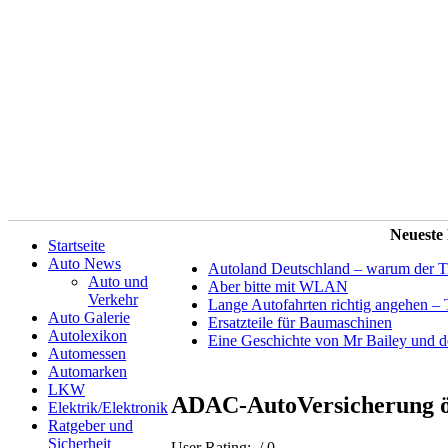
Neueste
Startseite
Auto News
Autoland Deutschland – warum der Tit
Auto und
Aber bitte mit WLAN
Verkehr
Lange Autofahrten richtig angehen – 
Auto Galerie
Ersatzteile für Baumaschinen
Autolexikon
Eine Geschichte von Mr Bailey und 
Automessen
Automarken
LKW
ADAC-AutoVersicherung öff
Elektrik/Elektronik
Ratgeber und
Sicherheit
User Rating:
/ 0