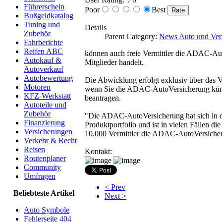
Führerschein
Poor
Best
Bußgeldkatalog
Tuning und
Details
Zubehör
Parent Category:
News Auto und Ver
Fahrberichte
Reifen ABC
können auch freie Vermittler die ADAC-Au
Autokauf &
Mitglieder handelt.
Autoverkauf
Autobewertung
Die Abwicklung erfolgt exklusiv über das Ve
Motoren
wenn Sie die ADAC-AutoVersicherung künft
KFZ-Werkstatt
beantragen.
Autoteile und
Zubehör
"Die ADAC-AutoVersicherung hat sich in de
Finanzierung
Produktportfolio und ist in vielen Fällen di
Versicherungen
10.000 Vermittler die ADAC-AutoVersicher
Verkehr & Recht
Reisen
Kontakt:
Routenplaner
Community
Umfragen
< Prev
Beliebteste Artikel
Next >
Auto Symbole
Fehlerseite 404