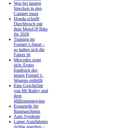
Was bei langen
Strecken in den
Camper muss
Honda schafft
Durchbruch mit
dem MotoGP Bike
für 2020
Training im
Formel-1-Sport –
so halten sich die
Fahrer fit
Mercedes zeigt
sich: Erstes
Eindruck des
neuen Formel 1-
Wagens enthüllt
Eine Geschichte
von Mr Bailey und
dem
Millionengewinn
Ersatzteile für
Baumaschinen
Auto Symbole
Lange Autofahrten
richtig angehen –