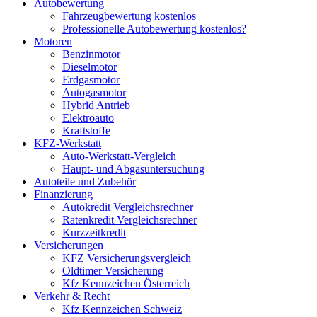
Autobewertung
Fahrzeugbewertung kostenlos
Professionelle Autobewertung kostenlos?
Motoren
Benzinmotor
Dieselmotor
Erdgasmotor
Autogasmotor
Hybrid Antrieb
Elektroauto
Kraftstoffe
KFZ-Werkstatt
Auto-Werkstatt-Vergleich
Haupt- und Abgasuntersuchung
Autoteile und Zubehör
Finanzierung
Autokredit Vergleichsrechner
Ratenkredit Vergleichsrechner
Kurzzeitkredit
Versicherungen
KFZ Versicherungsvergleich
Oldtimer Versicherung
Kfz Kennzeichen Österreich
Verkehr & Recht
Kfz Kennzeichen Schweiz