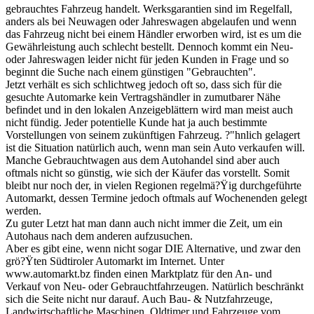
gebrauchtes Fahrzeug handelt. Werksgarantien sind im Regelfall,
anders als bei Neuwagen oder Jahreswagen abgelaufen und wenn
das Fahrzeug nicht bei einem Händler erworben wird, ist es um die
Gewährleistung auch schlecht bestellt. Dennoch kommt ein Neu-
oder Jahreswagen leider nicht für jeden Kunden in Frage und so
beginnt die Suche nach einem günstigen "Gebrauchten".
Jetzt verhält es sich schlichtweg jedoch oft so, dass sich für die
gesuchte Automarke kein Vertragshändler in zumutbarer Nähe
befindet und in den lokalen Anzeigeblättern wird man meist auch
nicht fündig. Jeder potentielle Kunde hat ja auch bestimmte
Vorstellungen von seinem zukünftigen Fahrzeug. ?"hnlich gelagert
ist die Situation natürlich auch, wenn man sein Auto verkaufen will.
Manche Gebrauchtwagen aus dem Autohandel sind aber auch
oftmals nicht so günstig, wie sich der Käufer das vorstellt. Somit
bleibt nur noch der, in vielen Regionen regelmä?Ÿig durchgeführte
Automarkt, dessen Termine jedoch oftmals auf Wochenenden gelegt
werden.
Zu guter Letzt hat man dann auch nicht immer die Zeit, um ein
Autohaus nach dem anderen aufzusuchen.
Aber es gibt eine, wenn nicht sogar DIE Alternative, und zwar den
grö?Ÿten Südtiroler Automarkt im Internet. Unter
www.automarkt.bz finden einen Marktplatz für den An- und
Verkauf von Neu- oder Gebrauchtfahrzeugen. Natürlich beschränkt
sich die Seite nicht nur darauf. Auch Bau- & Nutzfahrzeuge,
Landwirtschaftliche Maschinen, Oldtimer und Fahrzeuge vom