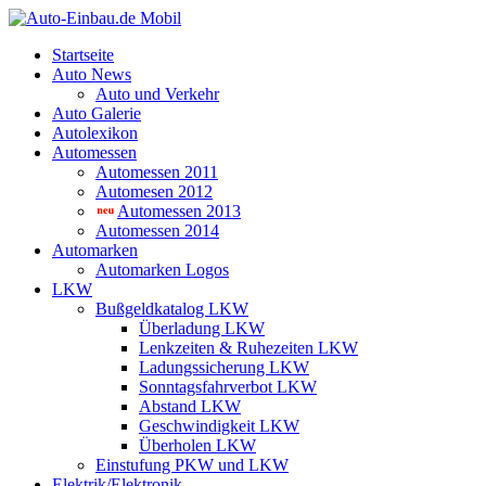
Startseite
Auto News
Auto und Verkehr
Auto Galerie
Autolexikon
Automessen
Automessen 2011
Automesen 2012
Automessen 2013
Automessen 2014
Automarken
Automarken Logos
LKW
Bußgeldkatalog LKW
Überladung LKW
Lenkzeiten & Ruhezeiten LKW
Ladungssicherung LKW
Sonntagsfahrverbot LKW
Abstand LKW
Geschwindigkeit LKW
Überholen LKW
Einstufung PKW und LKW
Elektrik/Elektronik