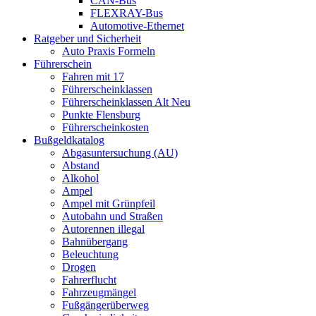
CAN-Bus
FLEXRAY-Bus
Automotive-Ethernet
Ratgeber und Sicherheit
Auto Praxis Formeln
Führerschein
Fahren mit 17
Führerscheinklassen
Führerscheinklassen Alt Neu
Punkte Flensburg
Führerscheinkosten
Bußgeldkatalog
Abgasuntersuchung (AU)
Abstand
Alkohol
Ampel
Ampel mit Grünpfeil
Autobahn und Straßen
Autorennen illegal
Bahnübergang
Beleuchtung
Drogen
Fahrerflucht
Fahrzeugmängel
Fußgängerüberweg