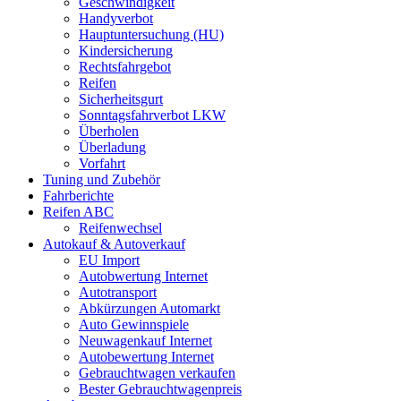
Geschwindigkeit
Handyverbot
Hauptuntersuchung (HU)
Kindersicherung
Rechtsfahrgebot
Reifen
Sicherheitsgurt
Sonntagsfahrverbot LKW
Überholen
Überladung
Vorfahrt
Tuning und Zubehör
Fahrberichte
Reifen ABC
Reifenwechsel
Autokauf & Autoverkauf
EU Import
Autobwertung Internet
Autotransport
Abkürzungen Automarkt
Auto Gewinnspiele
Neuwagenkauf Internet
Autobewertung Internet
Gebrauchtwagen verkaufen
Bester Gebrauchtwagenpreis