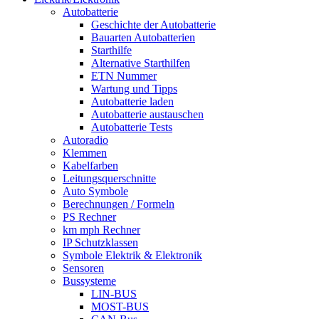
Autobatterie
Geschichte der Autobatterie
Bauarten Autobatterien
Starthilfe
Alternative Starthilfen
ETN Nummer
Wartung und Tipps
Autobatterie laden
Autobatterie austauschen
Autobatterie Tests
Autoradio
Klemmen
Kabelfarben
Leitungsquerschnitte
Auto Symbole
Berechnungen / Formeln
PS Rechner
km mph Rechner
IP Schutzklassen
Symbole Elektrik & Elektronik
Sensoren
Bussysteme
LIN-BUS
MOST-BUS