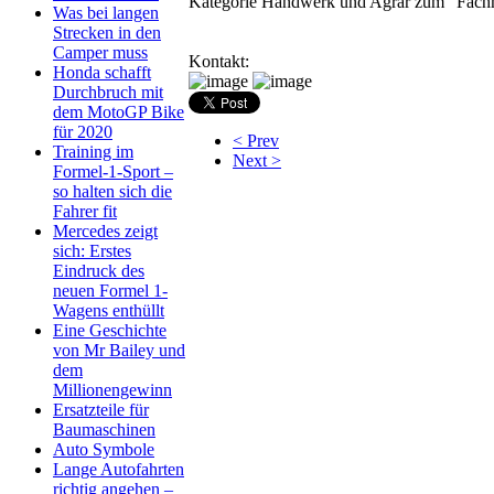
Kategorie Handwerk und Agrar zum "Fachm
Was bei langen
Strecken in den
Camper muss
Kontakt:
Honda schafft
Durchbruch mit
dem MotoGP Bike
für 2020
< Prev
Training im
Next >
Formel-1-Sport –
so halten sich die
Fahrer fit
Mercedes zeigt
sich: Erstes
Eindruck des
neuen Formel 1-
Wagens enthüllt
Eine Geschichte
von Mr Bailey und
dem
Millionengewinn
Ersatzteile für
Baumaschinen
Auto Symbole
Lange Autofahrten
richtig angehen –