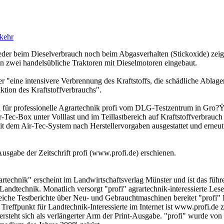
kehr
der beim Dieselverbrauch noch beim Abgasverhalten (Stickoxide) zeigt
in zwei handelsübliche Traktoren mit Dieselmotoren eingebaut.
er "eine intensivere Verbrennung des Kraftstoffs, die schädliche Ablag
ktion des Kraftstoffverbrauchs".
 für professionelle Agrartechnik profi vom DLG-Testzentrum in Gro?
-Tec-Box unter Volllast und im Teillastbereich auf Kraftstoffverbrau
dem Air-Tec-System nach Herstellervorgaben ausgestattet und erneut
i-Ausgabe der Zeitschrift profi (www.profi.de) erschienen.
artechnik" erscheint im Landwirtschaftsverlag Münster und ist das füh
andtechnik. Monatlich versorgt "profi" agrartechnik-interessierte Les
iche Testberichte über Neu- und Gebrauchtmaschinen bereitet "profi" 
s Treffpunkt für Landtechnik-Interessierte im Internet ist www.profi.de 
rsteht sich als verlängerter Arm der Print-Ausgabe. "profi" wurde von