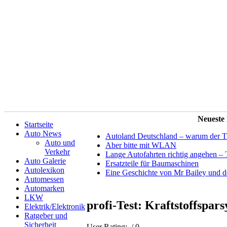
Neueste
Startseite
Auto News
Autoland Deutschland – warum der Tit
Auto und
Aber bitte mit WLAN
Verkehr
Lange Autofahrten richtig angehen – 
Auto Galerie
Ersatzteile für Baumaschinen
Autolexikon
Eine Geschichte von Mr Bailey und 
Automessen
Automarken
LKW
profi-Test: Kraftstoffspa
Elektrik/Elektronik
Ratgeber und
Sicherheit
User Rating:
/ 0