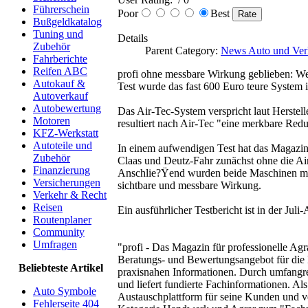
Führerschein
Poor
Best
Bußgeldkatalog
Tuning und
Details
Zubehör
Parent Category:
News Auto und Ver
Fahrberichte
Reifen ABC
profi ohne messbare Wirkung geblieben: We
Autokauf &
Test wurde das fast 600 Euro teure System 
Autoverkauf
Autobewertung
Das Air-Tec-System verspricht laut Herstell
Motoren
resultiert nach Air-Tec "eine merkbare Redu
KFZ-Werkstatt
Autoteile und
In einem aufwendigen Test hat das Magazin
Zubehör
Claas und Deutz-Fahr zunächst ohne die Air
Finanzierung
Anschlie?Ÿend wurden beide Maschinen mit 
Versicherungen
sichtbare und messbare Wirkung.
Verkehr & Recht
Reisen
Ein ausführlicher Testbericht ist in der Jul
Routenplaner
Community
Umfragen
"profi - Das Magazin für professionelle Agr
Beratungs- und Bewertungsangebot für die L
Beliebteste Artikel
praxisnahen Informationen. Durch umfangre
und liefert fundierte Fachinformationen. Al
Auto Symbole
Austauschplattform für seine Kunden und ve
Fehlerseite 404