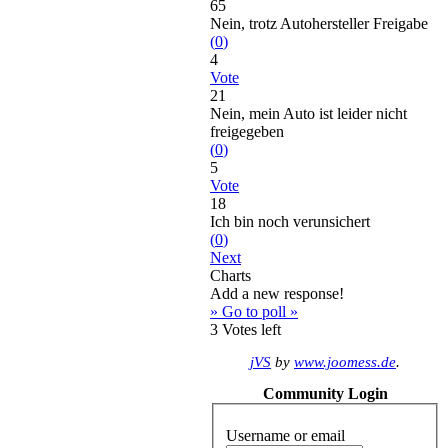
65
Nein, trotz Autohersteller Freigabe
(
0
)
4
Vote
21
Nein, mein Auto ist leider nicht
freigegeben
(
0
)
5
Vote
18
Ich bin noch verunsichert
(
0
)
Next
Charts
Add a new response!
» Go to poll »
3
Votes left
jVS
by
www.joomess.de
.
Community Login
Username or email