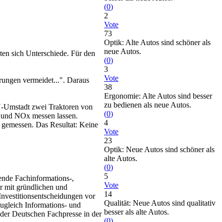
(
0
)
2
Vote
73
Optik: Alte Autos sind schöner als
neue Autos.
en sich Unterschiede. Für den
(
0
)
3
Vote
erungen vermeidet...". Daraus
38
Ergonomie: Alte Autos sind besser
zu bedienen als neue Autos.
Ÿ-Umstadt zwei Traktoren von
(
0
)
ch und NOx messen lassen.
4
 gemessen. Das Resultat: Keine
Vote
23
Optik: Neue Autos sind schöner als
alte Autos.
(
0
)
5
rende Fachinformations-,
Vote
er mit gründlichen und
14
Investitionsentscheidungen vor
Qualität: Neue Autos sind qualitativ
zugleich Informations- und
besser als alte Autos.
 der Deutschen Fachpresse in der
(
0
)