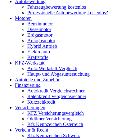
Autobewertung
Fahrzeugbewertung kostenlos
Professionelle Autobewertung kostenlos?
Motoren
Benzinmotor
Dieselmotor
Erdgasmotor
Autogasmotor
Hybrid Antrieb
Elektroauto
Kraftstoffe
KFZ-Werkstatt
Auto-Werkstatt-Vergleich
Haupt- und Abgasuntersuchung
Autoteile und Zubehör
Finanzierung
Autokredit Vergleichsrechner
Ratenkredit Vergleichsrechner
Kurzzeitkredit
Versicherungen
KFZ Versicherungsvergleich
Oldtimer Versicherung
Kfz Kennzeichen Österreich
Verkehr & Recht
Kfz Kennzeichen Schweiz