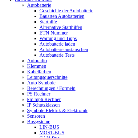
Autobatterie
Geschichte der Autobatterie
Bauarten Autobatterien
Starthilfe
Alternative Starthilfen
ETN Nummer
Wartung und Tipps
Autobatterie laden
Autobatterie austauschen
Autobatterie Tests
Autoradio
Klemmen
Kabelfarben
Leitungsquerschnitte
Auto Symbole
Berechnungen / Formeln
PS Rechner
km mph Rechner
IP Schutzklassen
Symbole Elektrik & Elektronik
Sensoren
Bussysteme
LIN-BUS
MOST-BUS