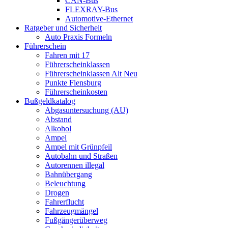
CAN-Bus
FLEXRAY-Bus
Automotive-Ethernet
Ratgeber und Sicherheit
Auto Praxis Formeln
Führerschein
Fahren mit 17
Führerscheinklassen
Führerscheinklassen Alt Neu
Punkte Flensburg
Führerscheinkosten
Bußgeldkatalog
Abgasuntersuchung (AU)
Abstand
Alkohol
Ampel
Ampel mit Grünpfeil
Autobahn und Straßen
Autorennen illegal
Bahnübergang
Beleuchtung
Drogen
Fahrerflucht
Fahrzeugmängel
Fußgängerüberweg