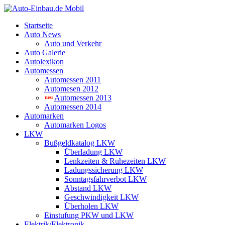
Startseite
Auto News
Auto und Verkehr
Auto Galerie
Autolexikon
Automessen
Automessen 2011
Automesen 2012
Automessen 2013
Automessen 2014
Automarken
Automarken Logos
LKW
Bußgeldkatalog LKW
Überladung LKW
Lenkzeiten & Ruhezeiten LKW
Ladungssicherung LKW
Sonntagsfahrverbot LKW
Abstand LKW
Geschwindigkeit LKW
Überholen LKW
Einstufung PKW und LKW
Elektrik/Elektronik