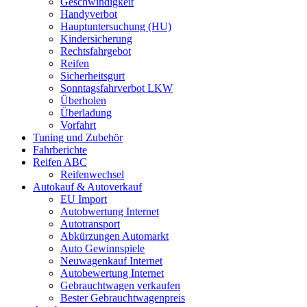
Geschwindigkeit
Handyverbot
Hauptuntersuchung (HU)
Kindersicherung
Rechtsfahrgebot
Reifen
Sicherheitsgurt
Sonntagsfahrverbot LKW
Überholen
Überladung
Vorfahrt
Tuning und Zubehör
Fahrberichte
Reifen ABC
Reifenwechsel
Autokauf & Autoverkauf
EU Import
Autobwertung Internet
Autotransport
Abkürzungen Automarkt
Auto Gewinnspiele
Neuwagenkauf Internet
Autobewertung Internet
Gebrauchtwagen verkaufen
Bester Gebrauchtwagenpreis