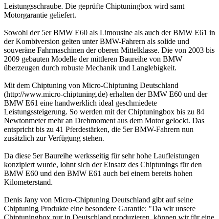
Leistungsschraube. Die geprüfte Chiptuningbox wird samt
Motorgarantie geliefert.
Sowohl der 5er BMW E60 als Limousine als auch der BMW E61 in
der Kombiversion gelten unter BMW-Fahrern als solide und
souveräne Fahrmaschinen der oberen Mittelklasse. Die von 2003 bis
2009 gebauten Modelle der mittleren Baureihe von BMW
überzeugen durch robuste Mechanik und Langlebigkeit.
Mit dem Chiptuning von Micro-Chiptuning Deutschland
(http://www.micro-chiptuning.de) erhalten der BMW E60 und der
BMW E61 eine handwerklich ideal geschmiedete
Leistungssteigerung. So werden mit der Chiptuningbox bis zu 84
Newtonmeter mehr an Drehmoment aus dem Motor gelockt. Das
entspricht bis zu 41 Pferdestärken, die 5er BMW-Fahrern nun
zusätzlich zur Verfügung stehen.
Da diese 5er Baureihe werksseitig für sehr hohe Laufleistungen
konzipiert wurde, lohnt sich der Einsatz des Chiptunings für den
BMW E60 und den BMW E61 auch bei einem bereits hohen
Kilometerstand.
Denis Jany von Micro-Chiptuning Deutschland gibt auf seine
Chiptuning Produkte eine besondere Garantie: "Da wir unsere
Chiptuningbox nur in Deutschland produzieren, können wir für eine